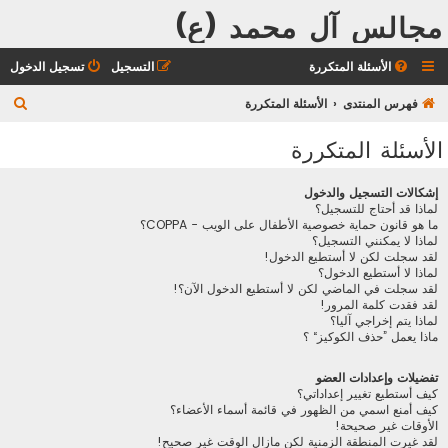
مجالس آل محمد (ع)
الأسئلة المتكررة
التسجيل
تسجيل الدخول
ب
فهرس المنتدى
الأسئلة المتكررة
ح
الأسئلة المتكررة
ث
إشكالات التسجيل والدخول
لماذا قد أحتاج للتسجيل؟
ما هو قانون حماية خصوصية الأطفال على الويب - COPPA؟
لماذا لا يمكنني التسجيل؟
لقد سجلت لكن لا أستطيع الدخول!
لماذا لا أستطيع الدخول؟
لقد سجلت في الماضي لكن لا أستطيع الدخول الآن؟!
لقد فقدت كلمة المرور!
لماذا يتم إخراجي آليا؟
ماذا يعمل ”حذف الكوكيز“ ؟
تفضيلات وإعدادات العضو
كيف أستطيع تغيير إعداداتي؟
كيف أمنع اسمي من الظهور في قائمة أسماء الأعضاء؟
الأوقات غير صحيحة!
لقد غيرت المنطقة الزمنية لكن مازال الوقت غير صحيح!