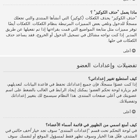
ماذا يعمل ”حذف الكوكيز“ ؟
”حذف الكوكيز“ يحذف الكعكات (كوكيز) التي أنشأها المنتدى والتي تجعلك
مسجلًا للدخول وتلغي بعض المميزات المرتبطة بنظام الكعكات. الكعكات أيضًا
توفر مميزات مثل متابعة المواضيع التي قمت بقراءتها إذا تم تفعيلها عن طريق
المدير. إذا كنت تواجه مشاكل في تسجيل الدخول أو الخروج، فقد يساعد حذف
الكعكات في حلها.
أعلى
تفضيلات وإعدادات العضو
كيف أستطيع تغيير إعداداتي؟
إذا كنت عضوًا مسجلًا، فإن جميع إعداداتك تحفظ في قاعدة البيانات. لتعديلهم،
قم بزيارة لوحة تحكم العضو؛ يمكنك إيجاد الرابط في الغالب بالضغط على اسم
عضويتك في أعلى صفحات المنتدى. هذا النظام سيسمح لك بتغيير إعداداتك
وتفضيلاتك.
أعلى
كيف أمنع اسمي من الظهور في قائمة أسماء الأعضاء؟
في لوحة التحكم تحت قسم ”إعدادات المنتدى“ سوف تجد خيار
أخف حالتي في
المنتدى
، فعَّل هذا الخيار وسوف تظهر فقط لمسؤول الموقع أو لنفسك. سوف