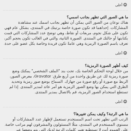
أعلى
ما هي الصور التي تظهر بجانب اسمي؟
هناك نوعان من الصور التي يمكن أن تظهر بجانب اسمك عند مشاهدة
المشاركات. إحداهما قد تكون صورة خاصة برتبتك في المنتدى، بشكل عام فهي
تكون على شكل نجوم، مربعات أو نقاط، وهي توضح عدد المشاركات التي قمت
بكتابتها أو حالتك في المنتدى. الصورة الثانية، والتي في الغالب تكون بحجم أكبر،
تعرف باسم الصورة الرمزية وهي عامةً تكون فريدة وخاصة بكل عضو على حدة.
أعلى
كيف أظهر الصورة الرمزية؟
من خلال لوحة التحكم الخاصة بك، تحت بند "الملف الشخصي" يمكنك وضع
صورة رمزية لك عن طريق واحدة من أربع طرق: Gravatar، معرض الصور،
الربط مع صورة أو رفع صورة من جهازك. السماح بوضع صور رمزية وتحديد
الطرق التي يمكن بها وضع الصور الرمزية هو أمر عائد لمدير المنتدى. إذا لم
تستطع استخدام الصور الرمزية، قم بالاتصال بمدير المنتدى.
أعلى
ما هي الرتبة؟ وكيف يمكن تغييرها؟
الرتب التي تظهر تحت اسم المستخدم تستعمل لإظهار عدد المشاركات أو
مستوى المستخدم في المنتدى، مثلًا المسئولون والمشرفون لهم مراتب خاصة.
على العموم أنت لا تستطيع تغيير كلمات الرتبة لديك التي يتم وضعها عبر