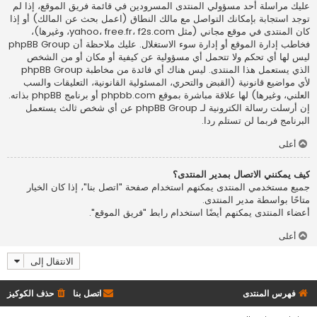
عليك مراسلة أحد مسؤولي المنتدى المسرودين في قائمة فريق الموقع، إذا لم
توجد استجابة بإمكانك التواصل مع مالك النطاق (اعمل
بحث عن المالك
) أو إذا
كان المنتدى في موقع مجاني (مثل yahoo، free.fr، f2s.com، وغيرها)،
فخاطب إدارة الموقع أو إدارة سوء الاستغلال. عليك ملاحظة أن phpBB Group
ليس لها أي تحكم ولا تتحمل أي مسؤولية عن كيفية أو مكان أو من الشخص
الذي يستعمل هذا المنتدى. ليس هناك أي فائدة من مخاطبة phpBB Group
لأي مواضيع قانونية (القبض والتحري، المسئولية القانونية، التعليقات والسب
العلني، وغيرها) لها علاقة مباشرة بموقع phpbb.com أو برنامج phpBB بذاته.
إن أرسلت رسالة الكترونية لـ phpBB Group عن أي شخص ثالث يستعمل
البرنامج فربما لن تستلم ردا.
أعلى
كيف يمكنني الاتصال بمدير المنتدى؟
جميع مستخدمي المنتدى يمكنهم استخدام صفحة "اتصل بنا"، إذا كان الخيار
متاحًا بواسطة مدير المنتدى.
أعضاء المنتدى يمكنهم أيضًا استخدام رابط "فريق الموقع".
أعلى
الانتقال إلى
فهرس المنتدى
اتصل بنا
حذف الكوكيز