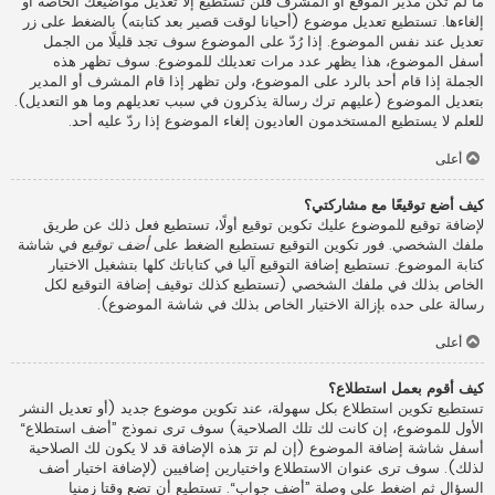
ما لم تكن مدير الموقع أو المشرف فلن تستطيع إلا تعديل مواضيعك الخاصة أو
إلغاءها. تستطيع تعديل موضوع (أحيانا لوقت قصير بعد كتابته) بالضغط على زر
تعديل عند نفس الموضوع. إذا رُدّ على الموضوع سوف تجد قليلًا من الجمل
أسفل الموضوع، هذا يظهر عدد مرات تعديلك للموضوع. سوف تظهر هذه
الجملة إذا قام أحد بالرد على الموضوع، ولن تظهر إذا قام المشرف أو المدير
بتعديل الموضوع (عليهم ترك رسالة يذكرون في سبب تعديلهم وما هو التعديل).
للعلم لا يستطيع المستخدمون العاديون إلغاء الموضوع إذا ردّ عليه أحد.
أعلى
كيف أضع توقيعًا مع مشاركتي؟
لإضافة توقيع للموضوع عليك تكوين توقيع أولًا، تستطيع فعل ذلك عن طريق
ملفك الشخصي. فور تكوين التوقيع تستطيع الضغط على
أضف توقيع
في شاشة
كتابة الموضوع. تستطيع إضافة التوقيع آليا في كتاباتك كلها بتشغيل الاختيار
الخاص بذلك في ملفك الشخصي (تستطيع كذلك توقيف إضافة التوقيع لكل
رسالة على حده بإزالة الاختيار الخاص بذلك في شاشة الموضوع).
أعلى
كيف أقوم بعمل استطلاع؟
تستطيع تكوين استطلاع بكل سهولة، عند تكوين موضوع جديد (أو تعديل النشر
الأول للموضوع، إن كانت لك تلك الصلاحية) سوف ترى نموذج ”أضف استطلاع“
أسفل شاشة إضافة الموضوع (إن لم ترَ هذه الإضافة قد لا يكون لك الصلاحية
لذلك). سوف ترى عنوان الاستطلاع واختيارين إضافيين (لإضافة اختيار أضف
السؤال ثم اضغط على وصلة ”أضف جواب“. تستطيع أن تضع وقتا زمنيا