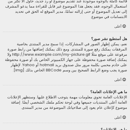
قائمة كاملة بالوجوه موجودة عند تقديم موضوع أو رد جديد، حاول ألاّ تكثر من
استعمال الوجوه، فقد يجعل هذا الموضوع غير قابل للقراءة مما يدعو المشرف
إلى تعديل الموضوع أو حتى إزالته تمامًا، مدير الموقع له الحق في تحديد
الابتسامات في موضوع.
أعلى
هل أستطيع نشر صور؟
نعم، يمكن إظهار الصور في المشاركات، إذا سمح مدير المنتدى بخاصية
المرفقات يمكنك رفع صورة للمنتدى. ومع ذلك يمكنك إضافتها من رابط صورة
مرفوعة على موقع مثلًا http://www.example.com/my-picture.gif ولا
يمكنك إضافة صورة محفوظة على جهاز الكمبيوتر الخاص بك أو صورة محفوظة
على خادم محمي بكلمة مرور مثل صندوق بريد hotmail أو Yahoo. لإظهار
صورة يجب وضع الرابط الصحيح بين وسم BBCode الخاص بذلك [img].
أعلى
ما هي الإعلانات العامة؟
الإعلانات العامة تحوي معلومات مهمة يتوجب الاطلاع عليها. وستظهر الإعلانات
العامة أعلى المنتديات جميعها وفي لوحة تحكم ملفك الشخصي أيضًا. إضافة
موضوع كإعلان عام يعود إلى صلاحياتك الموضوعة من مدير المنتدى.
أعلى
ما هي الإعلانات؟