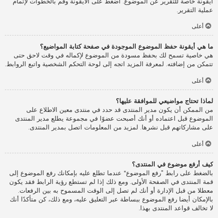
أيقونة خاصة للتقرير عن الموضوع. اضغط على الأيقونة وقم بالخطوات لإتمام
عملية التقرير.
أعلى
ما هي أيقونة حفظ الموضوع الموجودة في صفحة كتابة المواضيع؟
هي خاصية تسمح لك بحفظ مسودة من الموضوع لإكماله في وقت لاحق حتى
تتمكن من إضافته. لمعرفة المزيد اتجه إلى لوحة التحكم الشخصية واتبع الروابط.
أعلى
لماذا تحتاج مواضيعي للموافقة عليها؟
من الممكن أن يكون مدير المنتدى قد حدد في منتدى معين الاطلاع على
الموضوع قبل اعتماده أو أنك أصبحت عضوًا في مجموعة يطلع مدير المنتدى
على مشاركاتهم قبل نشرها. لمزيد من المعلومات اتصل بمدير المنتدى.
أعلى
كيف أرفع موضوع في المنتدى؟
بالضغط على رابط ”رفع الموضوع“ عندما تطلع عليه بإمكانك رفع الموضوع إلى
قمة المنتدى في الصفحة الأولى. ومع ذلك إذا لم تستطع رؤية الرابط فقد يكون
معطلا من قبل الإدارة أو أنك لم تصل إلى الوقت المسموح به بين الرفعات.
بالإمكان أيضا رفع الموضوع ببساطة عبر التعليق عليه، ومع ذلك، كن متأكدًا أنك
لا تخالف قواعد المنتدى بهذا.