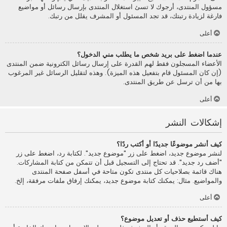
مسؤول المنتدى، أرجوك لا تسئ استغلال المنتدى بإرسال رسائل أو مواضيع
فارغة لزيادة رتبتك، قد تجد المسئول أو المشرف يقلل من رتبك.
أعلى
عندما اضغط على بريد شخص ما يطلب مني الدخول؟
الأعضاء المسجلون فقط لهم القدرة على إرسال رسائل الكترونية ضمن المنتدى
(إن كان المسئول قام بتفعيل هذه الميزة). وهذه لتقليل الرسائل غير المرغوب
بها من أن ترسل عن طريق المنتدى.
أعلى
إشكالات النشر
كيف أنشر موضوعًا جديدًا أو أكتب ردًا؟
لنشر موضوع جديد، اضغط على زر "موضوع جديد". لكتابة رد، اضغط على زر
"أضف رد جديد". قد تحتاج إلى التسجيل قبل أن تتمكن من كتابة المشاركات.
هناك قائمة بصلاحيات كل منتدى تكون متاحة في أسفل صفحة المنتدى
والمواضيع. مثال: يمكنك كتابة موضوع جديد، يمكنك إرفاق ملفات مرفقة، إلخ.
أعلى
كيف أستطيع حذف أو تعديل موضوع؟