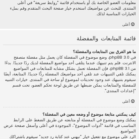
معلومات العضو الخاصة بك أو باستخدام قائمة "روابط سريعة" في أعلى
المنتدى. للبحث عن مواضيعك استخدم خيار صفحة البحث المتقدم وقم بملء
الخيارات المناسبة لذلك.
أعلى
قائمة المتابعات والمفضلة
ما هو الفرق بين المتابعات والمفضلة؟
في phpBB 3.0، وضع موضوع في المفضلة كان يعمل مثل مفضلة متصفح
الانترنت. فلم يتم تنبيهك عندما يتلقى أحد مواضيع المفضلة لديك ردًا جديدًا. بدءًا
من phpBB 3.1، فإن المفضلة تعمل بشكل مشابه للمتابعات في المواضيع.
يمكنك تلقي التنبيهات عند تلقي أحد مواضيعك المفضلة ردًّا جديدًا. المتابعة، أيضًا
سيقوم بتنبيهك عند وجود تحديثات لموضوع أو ساحة في المنتدى. خيارات التنبيه
للمفضلة والمتابعات يمكن ضبطها عن طريق لوحة تحكم العضو، تحت قسم
"إعدادات المنتدى".
أعلى
كيف يمكنني متابعة موضوع أو وضعه معين في المفضلة؟
يمكنك وضع موضوع في المفضلة أو متابعته عن طريق الضغط على الرابط
المناسب في قائمة "أدوات الموضوع"، الموجودة في أعلى وأسفل صفحة عرض
المواضيع.
الرد على موضوع مع تفعيل خيار "نبهني عند كتابة رد جديد" سيقوم باشتراكك