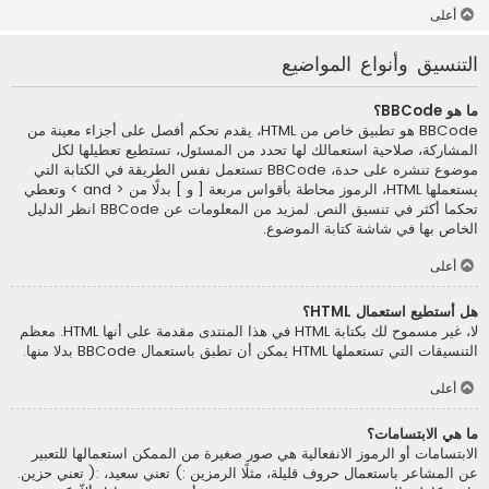
أعلى
التنسيق وأنواع المواضيع
ما هو BBCode؟
BBCode هو تطبيق خاص من HTML، يقدم تحكم أفصل على أجزاء معينة من
المشاركة، صلاحية استعمالك لها تحدد من المسئول، تستطيع تعطيلها لكل
موضوع تنشره على حدة، BBCode تستعمل نفس الطريقة في الكتابة التي
يستعملها HTML، الرموز محاطة بأقواس مربعة [ و ] بدلًا من < and > وتعطي
تحكما أكثر في تنسيق النص. لمزيد من المعلومات عن BBCode انظر الدليل
الخاص بها في شاشة كتابة الموضوع.
أعلى
هل أستطيع استعمال HTML؟
لا، غير مسموح لك بكتابة HTML في هذا المنتدى مقدمة على أنها HTML. معظم
التنسيقات التي تستعملها HTML يمكن أن تطبق باستعمال BBCode بدلا منها.
أعلى
ما هي الابتسامات؟
الابتسامات أو الرموز الانفعالية هي صور صغيرة من الممكن استعمالها للتعبير
عن المشاعر باستعمال حروف قليلة، مثلًا الرمزين :) تعني سعيد، :( تعني حزين.