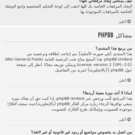
كيف يمكنني إيجاد مرفقاتي كلها؟
لإيجاد المرفقات الخاصة بك كلها اذهب إلى لوحة التحكم الشخصية واتبع الوصلة
الخاصة بالمرفقات الموجودة بها.
أعلى
مشاكل phpBB
من برمج هذا المنتدى؟
هذا المنتدى (في صورته الأصلية) يتم إنتاجه، إطلاقه وترخصيه من
phpBB Limited
. هذا المنتج متاح تحت الرخصة العامة GNU General Public
License, version 2 (GPL-2.0) ويمكن توزيعه مجانًا. أنظر إلى صفحة
حول phpBB )(بالإنجليزية)
لمزيد من التفاصيل.
أعلى
لماذا لا أجد ميزة معينة أريدها؟
هذا البرنامج كُتب ورخص عبر phpBB Limited، إذا كنت تثق أن هناك ميزة
ينبغي توافرها الرجاء زيارة
مركز أفكار phpBB (بالإنجليزية)
حيث ستجد أفكارًا
موجودة للتصويت وبإمكانك طرح أفكارك للتصويت.
أعلى
من اتصل به بخصوص مواضيع أو ردود غير قانونية أو غير لائقة؟