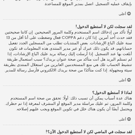
بإيقاف عمليه التسجيل. اتصل بمدير الموقع للمساعدة.
أعلى
لقد سجلت لكن لا أستطيع الدخول!
أولًا تأكد من إدخالك اسم المستخدم وكلمة المرور الصحيحين. إن كانتا صحيحتين
فقد حدث أحد أمرين. إذا كان دعم COPPA فعال وضغطت على أنا أقل من 13
سنة عليك اتّباع الإرشادات. بعض المنتديات تطلب من المسجلين الجدد تفعيل
حساباتهم، قد يكون ذلك عبرك أو عبر مدير المنتدى هذه المعلومات قد تكون
أبلغت بها عند التسجيل. إذا أرسلت إليك رسالة بريد عليك اتّباع الإرشادات، إذا
لم تستلم البريد هل أنت متأكد من صحة عنوان بريدك؟ سبب استعمال طريقة
تنشيط الحساب تلك هي منع المستخدمين العابرين من استغلال المنتدى بطريقة
سيئة ومجهولة. إذا كنت متأكدًا من صحة بريدك الالكتروني فأرسل رسالة للمدير.
أعلى
لماذا لا أستطيع الدخول؟
هناك عدة أسباب يمكن أن تسبب ذلك: أولًا: تحقق من صحة اسم المستخدم
وكلمة المرور، ثم عليك مراسلة مدير الموقع أو المشرف لمعرفة إذا تم حظرك.
ويحتمل أيضًا أن يكون هناك خلل في تكوين الموقع ويجب عليهم إصلاحه.
أعلى
لقد سجلت في الماضي لكن لا أستطيع الدخول الآن؟!