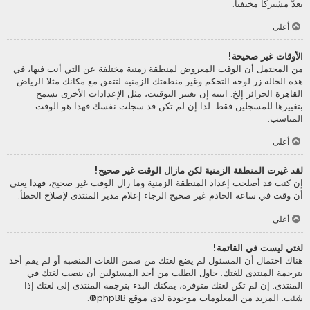
تعدّ مشتركا مختفيا.
أعلى
الأوقات غير صحيحة!
من المحتمل أن الوقت المعروض لمنطقة زمنية مختلفة عن التي أنت فيها، في
هذه الحالة زر لوحة التحكم وغير منطقتك الزمنية لتتفق مع مكانك مثلا الرياض
القاهرة الجزائر إلخ. انتبه إن تغيير التوقيت، مثل الإعدادات الأخرى يسمح
بتغييرها للمسجلين فقط. لذا إن لم تكن قد سجلت نفسك فهذا هو الوقت
المناسب.
أعلى
لقد غيرت المنطقة الزمنية لكن مازال الوقت غير صحيح!
إن كنت قد أصلحت إعداد المنطقة الزمنية وما زال الوقت غير صحيح، فهذا يعني
أن وقت في ساعة الخادم غير صحيح الرجاء إعلام مدير المنتدى لإصلاح الخطأ.
أعلى
لغتي ليست في القائمة!
هناك احتمال أن المسئول لم يضع لغتك من ضمن اللغات المنصبة أو لم يقم أحد
بترجمة المنتدى للغتك. حاول الطلب من أحد المسئولين أن ينصب لغتك في
المنتدى. إن لم تكن لغتك متوفرة، يمكنك البدء بترجمة المنتدى إلى لغتك إذا
شئت. المزيد من المعلومات موجودة لدى موقع
phpBB
®.