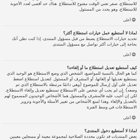
للاستطلاع، صفر تعني الوقت مفتوح للاستطلاع. هناك حد أقصى لعدد الأجوبة
للاستطلاع، وهو يحدد من المسئول.
أعلى
لماذا لا أستطيع عمل خيارات استطلاع أكثر؟
تحديد خيارات الاستطلاع يضبط من قبل مسؤول المنتدى، إذا كنت تظن أنك
بحاجة إلى خيارات أكثر تواصل مع مسؤول المنتدى.
أعلى
كيف أستطيع تعديل استطلاع ما أو إلغاءه؟
كما هو الحال بالنسبة للمواضيع، الشخص الذي وضع الاستطلاع هو الوحيد الذي
يستطيع تعديلها أو إلغائها، أو المشرف أو المسئول. لتعديل استطلاع اضغط
تعديل على أول إرسال للموضوع (وهي دائمًا مرتبطة بالاستطلاع الذي تم
وضعه). إن لم يجب أي شخص على الاستطلاع تستطيع تعديل وإلغاء الاستطلاع،
لكن إن أُجيب عليه فالمشرف والمسئول هما الأشخاص الوحيدون المسموح لهم
بالتعديل والإلغاء. وهذا لمنع الأشخاص من تغيير الأسئلة والأجوبة وتزوير
الاستطلاعات في وسط الفترة.
أعلى
لماذا لا أستطيع دخول المنتدى؟
بعض المنتديات قد تكون محددة الصلاحية لمجموعة معينة أو مسجلين معينين