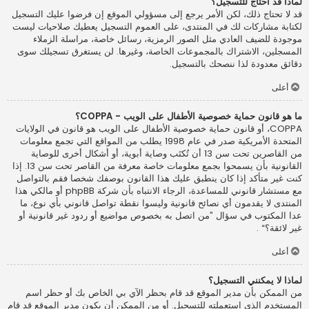
لماذا قد أحتاج للتسجيل؟
قد لا تحتاج ذلك، لكن الأمر يرجع إلى مسؤولي الموقع إن فرضوا عليك التسجيل
لكتابة مشاركات لك في المنتدى، على العموم التسجيل يعطيك صلاحيات ليست
موجودة للضيف العادي مثل الصور الرمزية، رسائل خاصة، مراسلة الزملاء
المسجلين، الاشتراك بالمجموعات الخاصة، وغيرها. لن يستغرق تسجيلك سوى
دقائق معدودة لذا ننصحك بالتسجيل.
أعلى
ما هو قانون حماية خصوصية الأطفال على الويب - COPPA؟
COPPA، أو قانون حماية خصوصية الأطفال على الويب هو قانون في الولايات
المتحدة الأمريكية صدر في عام 1998 يطلب من المواقع التي تجمع معلومات
من القاصرين تحت سن 13 أن تُكتَب وصاية أبوية، أو أشكال أخرى للوصاية
القانونية بأن يسمحوا بجمع معلومات خاصة معرفة من القاصر تحت سن 13. إذا
كنت غير متأكد إذا كان ينطبق عليك هذا القانون بوصفك شخصا فقم بالتواصل
مع مستشار قانوني للمساعدة، الرجاء الانتباه بأن شركة phpBB أو مالكي هذا
المنتدى لا يقدمون أي نصائح قانونية وليسوا نقطة تواصل قانوني بأي نوع، ما
عدا المكتوب في سؤال ”من اتصل به بخصوص مواضيع أو ردود غير قانونية أو
غير لائقة؟“ .
أعلى
لماذا لا يمكنني التسجيل؟
من الممكن بأن مدير الموقع قد قام بحظر الآي بي الخاص بك أو حظر اسم
المستخدم الذي استعملته للتسجيل. أو من الممكن أن يكون مدير الموقع قد قام