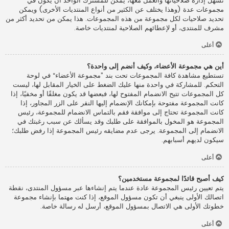
تسهل إدارة صلاحياتها والعمل معها، يمكن للمشترك الواحد أن يكون في
مجموعات عدة (وهذا يختلف عن الكثير من أنواع المنتديات الأخرى) ويمكن
تحديد صلاحيات لكل مجموعة من هذه المجموعات. هذا يمكن من تحديد أكثر من
مشرف للمنتدى، أو لإعطائهم الصلاحية لمنتديات خاصة.
أعلى
أين هي مجموعة الأعضاء، وكيف أنضم إلى واحدة؟
تستطيع مشاهدة كافة المجموعات تحت بند ”مجموعة الأعضاء“ في لوحة
التحكم. للمشاركة في واحدة منها عليك الضغط على الخيار المقابل لها، ليست
كل المجموعات تتيح الانضمام المفتوح لها، فبعضها قد يكون مغلقًا أو مخفيًا، إذا
كانت المجموعة مفتوحة بإمكانك الإنضمام إليها النقر على الزر المجاور، إذا
كانت المجموعة تحتاج إلى موافقة فقم بالتماس الانضمام للمجموعة، رئيس
المجموعة هو المخول بالموافقة على طلبك وقد يسألك عن سبب رغبتك في
الانضمام إلى المجموعة. يرجى عدم مضايقه رئيس المجموعة إذا رفض طلبك؛
سيكون لديهم أسبابهم.
أعلى
كيف أصبح قائدًا لمجموعة مستخدمين؟
يتم تعيين رئيس المجموعة عادة عندما يتم إنشاءها عبر مسؤول المنتدى، نقطة
اتصالك الأولى ينبغي أن تكون مسؤول الموقع، إذا كنت مهتما بإنشاء مجموعة
خطوتك الأولى هي الاتصال بمسؤول الموقع، أرسل له رسالة خاصة.
أعلى