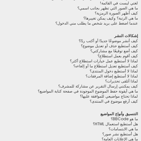
لغتي ليست في القائمة!
ما هي الصور التي تظهر بجانب اسمي؟
كيف أظهر الصورة الرمزية؟
ما هي الرتبة؟ وكيف يمكن تغييرها؟
عندما اضغط على بريد شخص ما يطلب مني الدخول؟
إشكالات النشر
كيف أنشر موضوعًا جديدًا أو أكتب ردًا؟
كيف أستطيع حذف أو تعديل موضوع؟
كيف أضع توقيعًا مع مشاركتي؟
كيف أقوم بعمل استطلاع؟
لماذا لا أستطيع عمل خيارات استطلاع أكثر؟
كيف أستطيع تعديل استطلاع ما أو إلغاءه؟
لماذا لا أستطيع دخول المنتدى؟
لماذا لا أستطيع إضافة المرفقات؟
لماذا أتلقى تحذيرات؟
كيف يمكنني إرسال التقرير عن مشاركة للمشرف؟
ما هي أيقونة حفظ الموضوع الموجودة في صفحة كتابة المواضيع؟
لماذا تحتاج مواضيعي للموافقة عليها؟
كيف أرفع موضوع في المنتدى؟
التنسيق وأنواع المواضيع
ما هو BBCode؟
هل أستطيع استعمال HTML؟
ما هي الابتسامات؟
هل أستطيع نشر صور؟
ما هي الإعلانات العامة؟