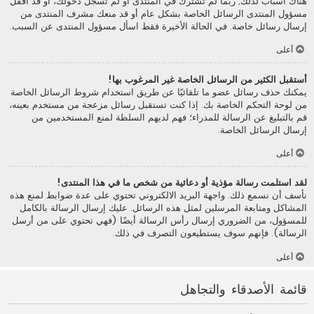
هناك أسباب لذلك; ربما لم تشترك في المنتدى أو لم تسجل دخولك، أو قد أقفل
مسؤول المنتدى الرسائل الخاصة بشكل عام أو قد منعك مشرف المنتدى من
إرسال رسائل خاصة. في الحالة الأخيرة فقط اسأل مسؤول المنتدى عن السبب.
أعلى
أستقبل الكثير من الرسائل الخاصة غير المرغوب بها!
يمكنك حذف رسائل عضو ما تلقائيًا عن طريق استخدام شروط الرسائل الخاصة
من لوحة التحكم الخاصة بك. إذا كنت تستقبل رسائل مزعجة من مستخدم بعينه،
قم بالتبليغ عن الرسالة للمدراء؛ فهم لديهم السلطة لمنع المستخدمين من
إرسال الرسائل الخاصة.
أعلى
لقد استلمت رسالة مؤذية أو دعائية من شخص ما في هذا المنتدى!
نأسف أن نسمع ذلك. واجهة البريد الالكتروني تحتوي على عدة ضوابط لمنع هذه
المشاكل ومتابعة المرسلين لمثل هذه الرسائل. عليك إرسال الرسالة بالكامل
للمسؤول، من الضروري إرسال رأس الرسالة أيضًا (فهي تحتوي على من أرسل
الرسالة). فإنهم سوف يستطيعون التصرف في ذلك.
أعلى
قائمة الأصدقاء والتجاهل