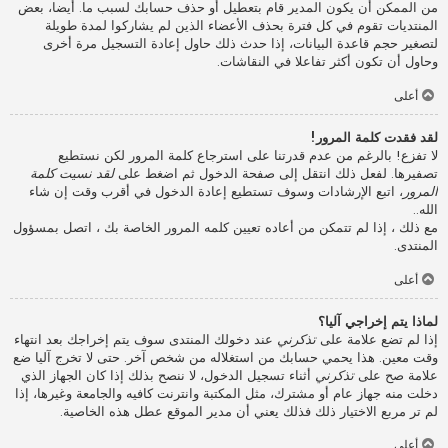
من الممكن أن يكون المدير قام بتعطيل أو حذف حسابك لسبب ما. أيضا، بعض
المنتديات تقوم في كل فترة بحذف الأعضاء الذين لم يشاركوا لمدة طويلة
لتصغير حجم قاعدة البيانات، إذا حدث ذلك حاول إعادة التسجيل مرة أخرى
وحاول أن تكون أكثر تفاعلا في النقاشات.
أعلى
لقد فقدت كلمة المرور!
لا تفزع! بالرغم من عدم قدرتنا على استرجاع كلمة المرور لكن نستطيع
تصفيرها. لفعل ذلك انتقل إلى صفحة الدخول ثم اضغط على
لقد نسيت كلمة
المرور
، اتبع الإرشادات وسوف تستطيع إعادة الدخول في أقرب وقت إن شاء
الله..
مع ذلك ، إذا لم تتمكن من أعاده تعيين كلمه المرور الخاصة بك ، اتصل بمسؤول
المنتدى.
أعلى
لماذا يتم إخراجي آليا؟
إذا لم تضع علامة على
تذكرني
عند دخولك المنتدى سوف يتم إخراجك بعد انتهاء
وقت معين. هذا يحمي حسابك من استغلاله من شخص آخر. حتى لا تخرج آليا ضع
علامة صح على
تذكرني
أثناء تسجيل الدخول، لا ننصح بذلك إذا كان الجهاز الذي
دخلت منه جهاز عام أو مشترك، مثل المكتبة وانترنت كافيه والجامعة وغيرها، إذا
لم تر مربع الاختيار ذلك فذلك يعني أن مدير الموقع عطل هذه الخاصية.
أعلى