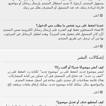
مسؤول المنتدى، أرجوك لا تسئ استغلال المنتدى بإرسال رسائل أو مواضيع
فارغة لزيادة رتبتك، قد تجد المسئول أو المشرف يقلل من رتبك.
أعلى
عندما اضغط على بريد شخص ما يطلب مني الدخول؟
الأعضاء المسجلون فقط لهم القدرة على إرسال رسائل الكترونية ضمن المنتدى
(إن كان المسئول قام بتفعيل هذه الميزة). وهذه لتقليل الرسائل غير المرغوب
بها من أن ترسل عن طريق المنتدى.
أعلى
إشكالات النشر
كيف أنشر موضوعًا جديدًا أو أكتب ردًا؟
لنشر موضوع جديد، اضغط على زر "موضوع جديد". لكتابة رد، اضغط على زر
"أضف رد جديد". قد تحتاج إلى التسجيل قبل أن تتمكن من كتابة المشاركات.
هناك قائمة بصلاحيات كل منتدى تكون متاحة في أسفل صفحة المنتدى
والمواضيع. مثال: يمكنك كتابة موضوع جديد، يمكنك إرفاق ملفات مرفقة، إلخ.
أعلى
كيف أستطيع حذف أو تعديل موضوع؟