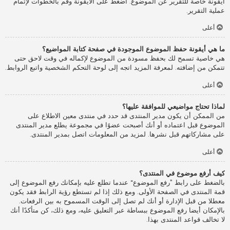
أيقونة خاصة للتقرير عن الموضوع. اضغط على الأيقونة وقم بالخطوات لإتمام
عملية التقرير.
أعلى
ما هي أيقونة حفظ الموضوع الموجودة في صفحة كتابة المواضيع؟
هي خاصية تسمح لك بحفظ مسودة من الموضوع لإكماله في وقت لاحق حتى
تتمكن من إضافته. لمعرفة المزيد اتجه إلى لوحة التحكم الشخصية واتبع الروابط.
أعلى
لماذا تحتاج مواضيعي للموافقة عليها؟
من الممكن أن يكون مدير المنتدى قد حدد في منتدى معين الاطلاع على
الموضوع قبل اعتماده أو أنك أصبحت عضوًا في مجموعة يطلع مدير المنتدى
على مشاركاتهم قبل نشرها. لمزيد من المعلومات اتصل بمدير المنتدى.
أعلى
كيف أرفع موضوع في المنتدى؟
بالضغط على رابط ”رفع الموضوع“ عندما تطلع عليه بإمكانك رفع الموضوع إلى
قمة المنتدى في الصفحة الأولى. ومع ذلك إذا لم تستطع رؤية الرابط فقد يكون
معطلا من قبل الإدارة أو أنك لم تصل إلى الوقت المسموح به بين الرفعات.
بالإمكان أيضا رفع الموضوع ببساطة عبر التعليق عليه، ومع ذلك، كن متأكدًا أنك
لا تخالف قواعد المنتدى بهذا.