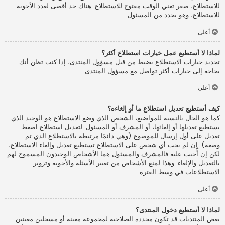
للاستطلاع، صفر تعني الوقت مفتوح للاستطلاع. هناك حد أقصى لعدد الأجوبة
للاستطلاع، وهو يحدد من المسئول.
أعلى
لماذا لا أستطيع عمل خيارات استطلاع أكثر؟
تحديد خيارات الاستطلاع يضبط من قبل مسؤول المنتدى، إذا كنت تظن أنك
بحاجة إلى خيارات أكثر تواصل مع مسؤول المنتدى.
أعلى
كيف أستطيع تعديل استطلاع ما أو إلغاءه؟
كما هو الحال بالنسبة للمواضيع، الشخص الذي وضع الاستطلاع هو الوحيد الذي
يستطيع تعديلها أو إلغائها، أو المشرف أو المسئول. لتعديل استطلاع اضغط
تعديل على أول إرسال للموضوع (وهي دائمًا مرتبطة بالاستطلاع الذي تم
وضعه). إن لم يجب أي شخص على الاستطلاع تستطيع تعديل وإلغاء الاستطلاع،
لكن إن أُجيب عليه فالمشرف والمسئول هما الأشخاص الوحيدون المسموح لهم
بالتعديل والإلغاء. وهذا لمنع الأشخاص من تغيير الأسئلة والأجوبة وتزوير
الاستطلاعات في وسط الفترة.
أعلى
لماذا لا أستطيع دخول المنتدى؟
بعض المنتديات قد تكون محددة الصلاحية لمجموعة معينة أو مسجلين معينين