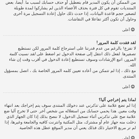
من الممكن أن يكون المدير قام بتعطيل أو حذف حسابك لسبب ما. أيضا، بعض
المنتديات تقوم في كل فترة بحذف الأعضاء الذين لم يشاركوا لمدة طويلة
لتصغير حجم قاعدة البيانات، إذا حدث ذلك حاول إعادة التسجيل مرة أخرى
وحاول أن تكون أكثر تفاعلا في النقاشات.
أعلى
لقد فقدت كلمة المرور!
لا تفزع! بالرغم من عدم قدرتنا على استرجاع كلمة المرور لكن نستطيع
تصفيرها. لفعل ذلك انتقل إلى صفحة الدخول ثم اضغط على
لقد نسيت كلمة
المرور
، اتبع الإرشادات وسوف تستطيع إعادة الدخول في أقرب وقت إن شاء
الله..
مع ذلك ، إذا لم تتمكن من أعاده تعيين كلمه المرور الخاصة بك ، اتصل بمسؤول
المنتدى.
أعلى
لماذا يتم إخراجي آليا؟
إذا لم تضع علامة على
تذكرني
عند دخولك المنتدى سوف يتم إخراجك بعد انتهاء
وقت معين. هذا يحمي حسابك من استغلاله من شخص آخر. حتى لا تخرج آليا ضع
علامة صح على
تذكرني
أثناء تسجيل الدخول، لا ننصح بذلك إذا كان الجهاز الذي
دخلت منه جهاز عام أو مشترك، مثل المكتبة وانترنت كافيه والجامعة وغيرها، إذا
لم تر مربع الاختيار ذلك فذلك يعني أن مدير الموقع عطل هذه الخاصية.
أعلى