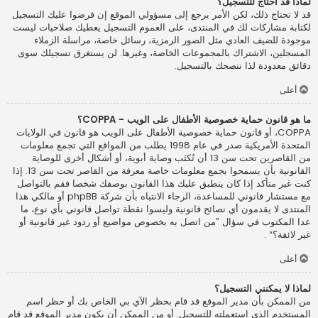
لماذا قد أحتاج للتسجيل؟
قد لا تحتاج ذلك، لكن الأمر يرجع إلى مسؤولي الموقع إن فرضوا عليك التسجيل
لكتابة مشاركات لك في المنتدى، على العموم التسجيل يعطيك صلاحيات ليست
موجودة للضيف العادي مثل الصور الرمزية، رسائل خاصة، مراسلة الزملاء
المسجلين، الاشتراك بالمجموعات الخاصة، وغيرها. لن يستغرق تسجيلك سوى
دقائق معدودة لذا ننصحك بالتسجيل.
أعلى
ما هو قانون حماية خصوصية الأطفال على الويب - COPPA؟
COPPA، أو قانون حماية خصوصية الأطفال على الويب هو قانون في الولايات
المتحدة الأمريكية صدر في عام 1998 يطلب من المواقع التي تجمع معلومات
من القاصرين تحت سن 13 أن تُكتَب وصاية أبوية، أو أشكال أخرى للوصاية
القانونية بأن يسمحوا بجمع معلومات خاصة معرفة من القاصر تحت سن 13. إذا
كنت غير متأكد إذا كان ينطبق عليك هذا القانون بوصفك شخصا فقم بالتواصل
مع مستشار قانوني للمساعدة، الرجاء الانتباه بأن شركة phpBB أو مالكي هذا
المنتدى لا يقدمون أي نصائح قانونية وليسوا نقطة تواصل قانوني بأي نوع، ما
عدا المكتوب في سؤال ”من اتصل به بخصوص مواضيع أو ردود غير قانونية أو
غير لائقة؟“ .
أعلى
لماذا لا يمكنني التسجيل؟
من الممكن بأن مدير الموقع قد قام بحظر الآي بي الخاص بك أو حظر اسم
المستخدم الذي استعملته للتسجيل. أو من الممكن أن يكون مدير الموقع قد قام