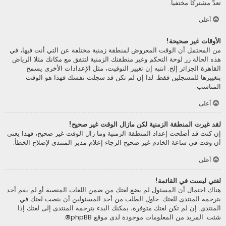
تعدّ مشتركا مختفيا.
أعلى
الأوقات غير صحيحة!
من المحتمل أن الوقت المعروض لمنطقة زمنية مختلفة عن التي أنت فيها، في
هذه الحالة زر لوحة التحكم وغير منطقتك الزمنية لتتفق مع مكانك مثلا الرياض
القاهرة الجزائر إلخ. انتبه إن تغيير التوقيت، مثل الإعدادات الأخرى يسمح
بتغييرها للمسجلين فقط. لذا إن لم تكن قد سجلت نفسك فهذا هو الوقت
المناسب.
أعلى
لقد غيرت المنطقة الزمنية لكن مازال الوقت غير صحيح!
إن كنت قد أصلحت إعداد المنطقة الزمنية وما زال الوقت غير صحيح، فهذا يعني
أن وقت في ساعة الخادم غير صحيح الرجاء إعلام مدير المنتدى لإصلاح الخطأ.
أعلى
لغتي ليست في القائمة!
هناك احتمال أن المسئول لم يضع لغتك من ضمن اللغات المنصبة أو لم يقم أحد
بترجمة المنتدى للغتك. حاول الطلب من أحد المسئولين أن ينصب لغتك في
المنتدى. إن لم تكن لغتك متوفرة، يمكنك البدء بترجمة المنتدى إلى لغتك إذا
شئت. المزيد من المعلومات موجودة لدى موقع
phpBB
®.