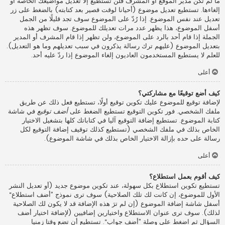
ما لم تكن مدير الموقع أو المشرف فلن تستطيع إلا تعديل مواضيعك الخاصة أو
إلغاءها. تستطيع تعديل موضوع (أحيانا لوقت قصير بعد كتابته) بالضغط على زر
تعديل عند نفس الموضوع. إذا رُدّ على الموضوع سوف تجد قليلًا من الجمل
أسفل الموضوع، هذا يظهر عدد مرات تعديلك للموضوع. سوف تظهر هذه
الجملة إذا قام أحد بالرد على الموضوع، ولن تظهر إذا قام المشرف أو المدير
بتعديل الموضوع (عليهم ترك رسالة يذكرون في سبب تعديلهم وما هو التعديل).
للعلم لا يستطيع المستخدمون العاديون إلغاء الموضوع إذا ردّ عليه أحد.
أعلى
كيف أضع توقيعًا مع مشاركتي؟
لإضافة توقيع للموضوع عليك تكوين توقيع أولًا، تستطيع فعل ذلك عن طريق
ملفك الشخصي. فور تكوين التوقيع تستطيع الضغط على
أضف توقيع
في شاشة
كتابة الموضوع. تستطيع إضافة التوقيع آليا في كتاباتك كلها بتشغيل الاختيار
الخاص بذلك في ملفك الشخصي (تستطيع كذلك توقيف إضافة التوقيع لكل
رسالة على حده بإزالة الاختيار الخاص بذلك في شاشة الموضوع).
أعلى
كيف أقوم بعمل استطلاع؟
تستطيع تكوين استطلاع بكل سهولة، عند تكوين موضوع جديد (أو تعديل النشر
الأول للموضوع، إن كانت لك تلك الصلاحية) سوف ترى نموذج ”أضف استطلاع“
أسفل شاشة إضافة الموضوع (إن لم ترَ هذه الإضافة قد لا يكون لك الصلاحية
لذلك). سوف ترى عنوان الاستطلاع واختيارين إضافيين (لإضافة اختيار أضف
السؤال ثم اضغط على وصلة ”أضف جواب“. تستطيع أن تضع وقتا زمنيا