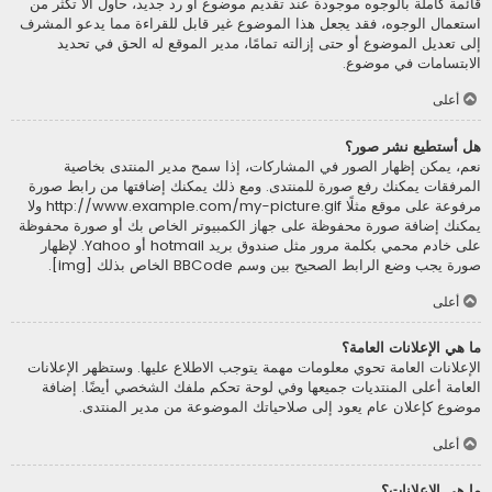
قائمة كاملة بالوجوه موجودة عند تقديم موضوع أو رد جديد، حاول ألاّ تكثر من
استعمال الوجوه، فقد يجعل هذا الموضوع غير قابل للقراءة مما يدعو المشرف
إلى تعديل الموضوع أو حتى إزالته تمامًا، مدير الموقع له الحق في تحديد
الابتسامات في موضوع.
أعلى
هل أستطيع نشر صور؟
نعم، يمكن إظهار الصور في المشاركات، إذا سمح مدير المنتدى بخاصية
المرفقات يمكنك رفع صورة للمنتدى. ومع ذلك يمكنك إضافتها من رابط صورة
مرفوعة على موقع مثلًا http://www.example.com/my-picture.gif ولا
يمكنك إضافة صورة محفوظة على جهاز الكمبيوتر الخاص بك أو صورة محفوظة
على خادم محمي بكلمة مرور مثل صندوق بريد hotmail أو Yahoo. لإظهار
صورة يجب وضع الرابط الصحيح بين وسم BBCode الخاص بذلك [img].
أعلى
ما هي الإعلانات العامة؟
الإعلانات العامة تحوي معلومات مهمة يتوجب الاطلاع عليها. وستظهر الإعلانات
العامة أعلى المنتديات جميعها وفي لوحة تحكم ملفك الشخصي أيضًا. إضافة
موضوع كإعلان عام يعود إلى صلاحياتك الموضوعة من مدير المنتدى.
أعلى
ما هي الإعلانات؟