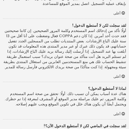
بإيقاف عمليه التسجيل. اتصل بمدير الموقع للمساعدة.
أعلى
لقد سجلت لكن لا أستطيع الدخول!
أولًا تأكد من إدخالك اسم المستخدم وكلمة المرور الصحيحين. إن كانتا صحيحتين
فقد حدث أحد أمرين. إذا كان دعم COPPA فعال وضغطت على أنا أقل من 13
سنة عليك اتّباع الإرشادات. بعض المنتديات تطلب من المسجلين الجدد تفعيل
حساباتهم، قد يكون ذلك عبرك أو عبر مدير المنتدى هذه المعلومات قد تكون
أبلغت بها عند التسجيل. إذا أرسلت إليك رسالة بريد عليك اتّباع الإرشادات، إذا
لم تستلم البريد هل أنت متأكد من صحة عنوان بريدك؟ سبب استعمال طريقة
تنشيط الحساب تلك هي منع المستخدمين العابرين من استغلال المنتدى بطريقة
سيئة ومجهولة. إذا كنت متأكدًا من صحة بريدك الالكتروني فأرسل رسالة للمدير.
أعلى
لماذا لا أستطيع الدخول؟
هناك عدة أسباب يمكن أن تسبب ذلك: أولًا: تحقق من صحة اسم المستخدم
وكلمة المرور، ثم عليك مراسلة مدير الموقع أو المشرف لمعرفة إذا تم حظرك.
ويحتمل أيضًا أن يكون هناك خلل في تكوين الموقع ويجب عليهم إصلاحه.
أعلى
لقد سجلت في الماضي لكن لا أستطيع الدخول الآن؟!