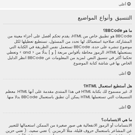
أعلى
التنسيق وأنواع المواضيع
ما هو BBCode؟
BBCode هو تطبيق خاص من HTML، يقدم تحكم أفصل على أجزاء معينة من
المشاركة، صلاحية استعمالك لها تحدد من المسئول، تستطيع تعطيلها لكل
موضوع تنشره على حدة، BBCode تستعمل نفس الطريقة في الكتابة التي
يستعملها HTML، الرموز محاطة بأقواس مربعة [ و ] بدلًا من < and > وتعطي
تحكما أكثر في تنسيق النص. لمزيد من المعلومات عن BBCode انظر الدليل
الخاص بها في شاشة كتابة الموضوع.
أعلى
هل أستطيع استعمال HTML؟
لا، غير مسموح لك بكتابة HTML في هذا المنتدى مقدمة على أنها HTML. معظم
التنسيقات التي تستعملها HTML يمكن أن تطبق باستعمال BBCode بدلا منها.
أعلى
ما هي الابتسامات؟
الابتسامات أو الرموز الانفعالية هي صور صغيرة من الممكن استعمالها للتعبير
عن المشاعر باستعمال حروف قليلة، مثلًا الرمزين :) تعني سعيد، :( تعني حزين.