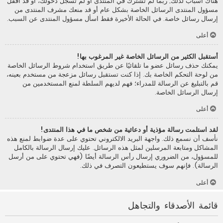
هناك أسباب لذلك; ربما لم تشترك في المنتدى أو لم تسجل دخولك، أو قد أقفل
مسؤول المنتدى الرسائل الخاصة بشكل عام أو قد منعك مشرف المنتدى من
إرسال رسائل خاصة. في الحالة الأخيرة فقط اسأل مسؤول المنتدى عن السبب.
أعلى
أستقبل الكثير من الرسائل الخاصة غير المرغوب بها!
يمكنك حذف رسائل عضو ما تلقائيًا عن طريق استخدام شروط الرسائل الخاصة
من لوحة التحكم الخاصة بك. إذا كنت تستقبل رسائل مزعجة من مستخدم بعينه،
قم بالتبليغ عن الرسالة للمدراء؛ فهم لديهم السلطة لمنع المستخدمين من
إرسال الرسائل الخاصة.
أعلى
لقد استلمت رسالة مؤذية أو دعائية من شخص ما في هذا المنتدى!
نأسف أن نسمع ذلك. واجهة البريد الالكتروني تحتوي على عدة ضوابط لمنع هذه
المشاكل ومتابعة المرسلين لمثل هذه الرسائل. عليك إرسال الرسالة بالكامل
للمسؤول، من الضروري إرسال رأس الرسالة أيضًا (فهي تحتوي على من أرسل
الرسالة). فإنهم سوف يستطيعون التصرف في ذلك.
أعلى
قائمة الأصدقاء والتجاهل