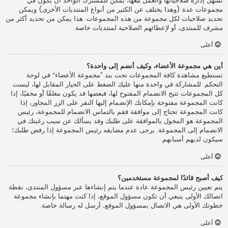
تسهل إدارة صلاحياتها والعمل معها، يمكن للمشترك الواحد أن يكون في
مجموعات عدة (وهذا يختلف عن الكثير من أنواع المنتديات الأخرى) ويمكن
تحديد صلاحيات لكل مجموعة من هذه المجموعات. هذا يمكن من تحديد أكثر من
مشرف للمنتدى، أو لإعطائهم الصلاحية لمنتديات خاصة.
أعلى
أين هي مجموعة الأعضاء، وكيف أنضم إلى واحدة؟
تستطيع مشاهدة كافة المجموعات تحت بند ”مجموعة الأعضاء“ في لوحة
التحكم. للمشاركة في واحدة منها عليك الضغط على الخيار المقابل لها، ليست
كل المجموعات تتيح الانضمام المفتوح لها، فبعضها قد يكون مغلقًا أو مخفيًا، إذا
كانت المجموعة مفتوحة بإمكانك الإنضمام إليها النقر على الزر المجاور، إذا
كانت المجموعة تحتاج إلى موافقة فقم بالتماس الانضمام للمجموعة، رئيس
المجموعة هو المخول بالموافقة على طلبك وقد يسألك عن سبب رغبتك في
الانضمام إلى المجموعة. يرجى عدم مضايقه رئيس المجموعة إذا رفض طلبك؛
سيكون لديهم أسبابهم.
أعلى
كيف أصبح قائدًا لمجموعة مستخدمين؟
يتم تعيين رئيس المجموعة عادة عندما يتم إنشاءها عبر مسؤول المنتدى، نقطة
اتصالك الأولى ينبغي أن تكون مسؤول الموقع، إذا كنت مهتما بإنشاء مجموعة
خطوتك الأولى هي الاتصال بمسؤول الموقع، أرسل له رسالة خاصة.
أعلى