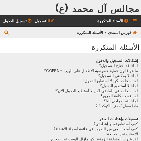
مجالس آل محمد (ع)
الأسئلة المتكررة
التسجيل
تسجيل الدخول
ب
فهرس المنتدى
الأسئلة المتكررة
ح
الأسئلة المتكررة
ث
إشكالات التسجيل والدخول
لماذا قد أحتاج للتسجيل؟
ما هو قانون حماية خصوصية الأطفال على الويب - COPPA؟
لماذا لا يمكنني التسجيل؟
لقد سجلت لكن لا أستطيع الدخول!
لماذا لا أستطيع الدخول؟
لقد سجلت في الماضي لكن لا أستطيع الدخول الآن؟!
لقد فقدت كلمة المرور!
لماذا يتم إخراجي آليا؟
ماذا يعمل ”حذف الكوكيز“ ؟
تفضيلات وإعدادات العضو
كيف أستطيع تغيير إعداداتي؟
كيف أمنع اسمي من الظهور في قائمة أسماء الأعضاء؟
الأوقات غير صحيحة!
لقد غيرت المنطقة الزمنية لكن مازال الوقت غير صحيح!