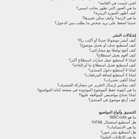
لغتي ليست في القائمة!
ما هي الصور التي تظهر بجانب اسمي؟
كيف أظهر الصورة الرمزية؟
ما هي الرتبة؟ وكيف يمكن تغييرها؟
عندما اضغط على بريد شخص ما يطلب مني الدخول؟
إشكالات النشر
كيف أنشر موضوعًا جديدًا أو أكتب ردًا؟
كيف أستطيع حذف أو تعديل موضوع؟
كيف أضع توقيعًا مع مشاركتي؟
كيف أقوم بعمل استطلاع؟
لماذا لا أستطيع عمل خيارات استطلاع أكثر؟
كيف أستطيع تعديل استطلاع ما أو إلغاءه؟
لماذا لا أستطيع دخول المنتدى؟
لماذا لا أستطيع إضافة المرفقات؟
لماذا أتلقى تحذيرات؟
كيف يمكنني إرسال التقرير عن مشاركة للمشرف؟
ما هي أيقونة حفظ الموضوع الموجودة في صفحة كتابة المواضيع؟
لماذا تحتاج مواضيعي للموافقة عليها؟
كيف أرفع موضوع في المنتدى؟
التنسيق وأنواع المواضيع
ما هو BBCode؟
هل أستطيع استعمال HTML؟
ما هي الابتسامات؟
هل أستطيع نشر صور؟
ما هي الإعلانات العامة؟