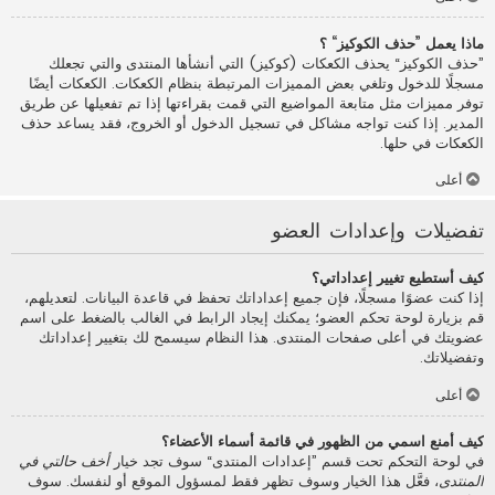
ماذا يعمل ”حذف الكوكيز“ ؟
”حذف الكوكيز“ يحذف الكعكات (كوكيز) التي أنشأها المنتدى والتي تجعلك
مسجلًا للدخول وتلغي بعض المميزات المرتبطة بنظام الكعكات. الكعكات أيضًا
توفر مميزات مثل متابعة المواضيع التي قمت بقراءتها إذا تم تفعيلها عن طريق
المدير. إذا كنت تواجه مشاكل في تسجيل الدخول أو الخروج، فقد يساعد حذف
الكعكات في حلها.
أعلى
تفضيلات وإعدادات العضو
كيف أستطيع تغيير إعداداتي؟
إذا كنت عضوًا مسجلًا، فإن جميع إعداداتك تحفظ في قاعدة البيانات. لتعديلهم،
قم بزيارة لوحة تحكم العضو؛ يمكنك إيجاد الرابط في الغالب بالضغط على اسم
عضويتك في أعلى صفحات المنتدى. هذا النظام سيسمح لك بتغيير إعداداتك
وتفضيلاتك.
أعلى
كيف أمنع اسمي من الظهور في قائمة أسماء الأعضاء؟
في لوحة التحكم تحت قسم ”إعدادات المنتدى“ سوف تجد خيار
أخف حالتي في
المنتدى
، فعَّل هذا الخيار وسوف تظهر فقط لمسؤول الموقع أو لنفسك. سوف