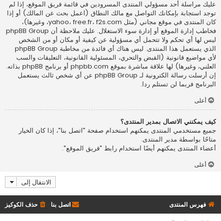
عليك مراسلة أحد مسؤولي المنتدى المسرودين في قائمة فريق الموقع، إذا لم
توجد استجابة بإمكانك التواصل مع مالك النطاق (اعمل
بحث عن المالك
) أو إذا
كان المنتدى في موقع مجاني (مثل yahoo، free.fr، f2s.com، وغيرها)،
فخاطب إدارة الموقع أو إدارة سوء الاستغلال. عليك ملاحظة أن phpBB Group
ليس لها أي تحكم ولا تتحمل أي مسؤولية عن كيفية أو مكان أو من الشخص
الذي يستعمل هذا المنتدى. ليس هناك أي فائدة من مخاطبة phpBB Group
لأي مواضيع قانونية (القبض والتحري، المسئولية القانونية، التعليقات والسب
العلني، وغيرها) لها علاقة مباشرة بموقع phpbb.com أو برنامج phpBB بذاته.
إن أرسلت رسالة الكترونية لـ phpBB Group عن أي شخص ثالث يستعمل
البرنامج فربما لن تستلم ردا.
أعلى
كيف يمكنني الاتصال بمدير المنتدى؟
جميع مستخدمي المنتدى يمكنهم استخدام صفحة "اتصل بنا"، إذا كان الخيار
متاحًا بواسطة مدير المنتدى.
أعضاء المنتدى يمكنهم أيضًا استخدام رابط "فريق الموقع".
أعلى
الانتقال إلى
فهرس المنتدى
اتصل بنا
حذف الكوكيز