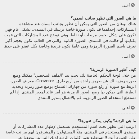
أعلى
ما هي الصور التي تظهر بجانب اسمي؟
هناك نوعان من الصور التي يمكن أن تظهر بجانب اسمك عند مشاهدة
المشاركات. إحداهما قد تكون صورة خاصة برتبتك في المنتدى، بشكل عام فهي
تكون على شكل نجوم، مربعات أو نقاط، وهي توضح عدد المشاركات التي قمت
بكتابتها أو حالتك في المنتدى. الصورة الثانية، والتي في الغالب تكون بحجم أكبر،
تعرف باسم الصورة الرمزية وهي عامةً تكون فريدة وخاصة بكل عضو على حدة.
أعلى
كيف أظهر الصورة الرمزية؟
من خلال لوحة التحكم الخاصة بك، تحت بند "الملف الشخصي" يمكنك وضع
صورة رمزية لك عن طريق واحدة من أربع طرق: Gravatar، معرض الصور،
الربط مع صورة أو رفع صورة من جهازك. السماح بوضع صور رمزية وتحديد
الطرق التي يمكن بها وضع الصور الرمزية هو أمر عائد لمدير المنتدى. إذا لم
تستطع استخدام الصور الرمزية، قم بالاتصال بمدير المنتدى.
أعلى
ما هي الرتبة؟ وكيف يمكن تغييرها؟
الرتب التي تظهر تحت اسم المستخدم تستعمل لإظهار عدد المشاركات أو
مستوى المستخدم في المنتدى، مثلًا المسئولون والمشرفون لهم مراتب خاصة.
على العموم أنت لا تستطيع تغيير كلمات الرتبة لديك التي يتم وضعها عبر