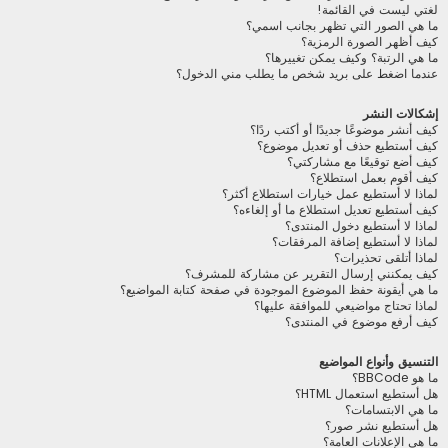
لغتي ليست في القائمة!
ما هي الصور التي تظهر بجانب اسمي؟
كيف أظهر الصورة الرمزية؟
ما هي الرتبة؟ وكيف يمكن تغييرها؟
عندما اضغط على بريد شخص ما يطلب مني الدخول؟
إشكالات النشر
كيف أنشر موضوعًا جديدًا أو أكتب ردًا؟
كيف أستطيع حذف أو تعديل موضوع؟
كيف أضع توقيعًا مع مشاركتي؟
كيف أقوم بعمل استطلاع؟
لماذا لا أستطيع عمل خيارات استطلاع أكثر؟
كيف أستطيع تعديل استطلاع ما أو إلغاءه؟
لماذا لا أستطيع دخول المنتدى؟
لماذا لا أستطيع إضافة المرفقات؟
لماذا أتلقى تحذيرات؟
كيف يمكنني إرسال التقرير عن مشاركة للمشرف؟
ما هي أيقونة حفظ الموضوع الموجودة في صفحة كتابة المواضيع؟
لماذا تحتاج مواضيعي للموافقة عليها؟
كيف أرفع موضوع في المنتدى؟
التنسيق وأنواع المواضيع
ما هو BBCode؟
هل أستطيع استعمال HTML؟
ما هي الابتسامات؟
هل أستطيع نشر صور؟
ما هي الإعلانات العامة؟