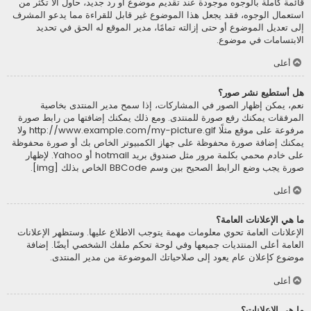
قائمة كاملة بالوجوه موجودة عند تقديم موضوع أو رد جديد، حاول ألاّ تكثر من
استعمال الوجوه، فقد يجعل هذا الموضوع غير قابل للقراءة مما يدعو المشرف
إلى تعديل الموضوع أو حتى إزالته تمامًا، مدير الموقع له الحق في تحديد
الابتسامات في موضوع.
أعلى
هل أستطيع نشر صور؟
نعم، يمكن إظهار الصور في المشاركات، إذا سمح مدير المنتدى بخاصية
المرفقات يمكنك رفع صورة للمنتدى. ومع ذلك يمكنك إضافتها من رابط صورة
مرفوعة على موقع مثلًا http://www.example.com/my-picture.gif ولا
يمكنك إضافة صورة محفوظة على جهاز الكمبيوتر الخاص بك أو صورة محفوظة
على خادم محمي بكلمة مرور مثل صندوق بريد hotmail أو Yahoo. لإظهار
صورة يجب وضع الرابط الصحيح بين وسم BBCode الخاص بذلك [img].
أعلى
ما هي الإعلانات العامة؟
الإعلانات العامة تحوي معلومات مهمة يتوجب الاطلاع عليها. وستظهر الإعلانات
العامة أعلى المنتديات جميعها وفي لوحة تحكم ملفك الشخصي أيضًا. إضافة
موضوع كإعلان عام يعود إلى صلاحياتك الموضوعة من مدير المنتدى.
أعلى
ما هي الإعلانات؟