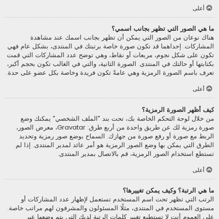
أعلى
ما هي الصور التي تظهر بجانب اسمي؟
هناك نوعان من الصور التي يمكن أن تظهر بجانب اسمك عند مشاهدة
المشاركات. إحداهما قد تكون صورة خاصة برتبتك في المنتدى، بشكل عام فهي
تكون على شكل نجوم، مربعات أو نقاط، وهي توضح عدد المشاركات التي قمت
بكتابتها أو حالتك في المنتدى. الصورة الثانية، والتي في الغالب تكون بحجم أكبر،
تعرف باسم الصورة الرمزية وهي عامةً تكون فريدة وخاصة بكل عضو على حدة.
أعلى
كيف أظهر الصورة الرمزية؟
من خلال لوحة التحكم الخاصة بك، تحت بند "الملف الشخصي" يمكنك وضع
صورة رمزية لك عن طريق واحدة من أربع طرق: Gravatar، معرض الصور،
الربط مع صورة أو رفع صورة من جهازك. السماح بوضع صور رمزية وتحديد
الطرق التي يمكن بها وضع الصور الرمزية هو أمر عائد لمدير المنتدى. إذا لم
تستطع استخدام الصور الرمزية، قم بالاتصال بمدير المنتدى.
أعلى
ما هي الرتبة؟ وكيف يمكن تغييرها؟
الرتب التي تظهر تحت اسم المستخدم تستعمل لإظهار عدد المشاركات أو
مستوى المستخدم في المنتدى، مثلًا المسئولون والمشرفون لهم مراتب خاصة.
على العموم أنت لا تستطيع تغيير كلمات الرتبة لديك التي يتم وضعها عبر