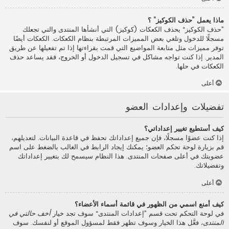
ماذا يعمل ”حذف الكوكيز“ ؟
”حذف الكوكيز“ يحذف الكعكات (كوكيز) التي أنشأها المنتدى والتي تجعلك
مسجلًا للدخول وتلغي بعض المميزات المرتبطة بنظام الكعكات. الكعكات أيضًا
توفر مميزات مثل متابعة المواضيع التي قمت بقراءتها إذا تم تفعيلها عن طريق
المدير. إذا كنت تواجه مشاكل في تسجيل الدخول أو الخروج، فقد يساعد حذف
الكعكات في حلها.
أعلى
تفضيلات وإعدادات العضو
كيف أستطيع تغيير إعداداتي؟
إذا كنت عضوًا مسجلًا، فإن جميع إعداداتك تحفظ في قاعدة البيانات. لتعديلهم،
قم بزيارة لوحة تحكم العضو؛ يمكنك إيجاد الرابط في الغالب بالضغط على اسم
عضويتك في أعلى صفحات المنتدى. هذا النظام سيسمح لك بتغيير إعداداتك
وتفضيلاتك.
أعلى
كيف أمنع اسمي من الظهور في قائمة أسماء الأعضاء؟
في لوحة التحكم تحت قسم ”إعدادات المنتدى“ سوف تجد خيار
أخف حالتي في
المنتدى
، فعَّل هذا الخيار وسوف تظهر فقط لمسؤول الموقع أو لنفسك. سوف