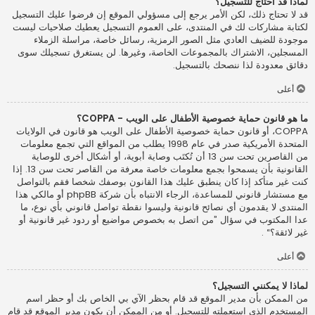
لماذا قد أحتاج للتسجيل؟
قد لا تحتاج ذلك، لكن الأمر يرجع إلى مسؤولي الموقع إن فرضوا عليك التسجيل
لكتابة مشاركات لك في المنتدى، على العموم التسجيل يعطيك صلاحيات ليست
موجودة للضيف العادي مثل الصور الرمزية، رسائل خاصة، مراسلة الزملاء
المسجلين، الاشتراك بالمجموعات الخاصة، وغيرها. لن يستغرق تسجيلك سوى
دقائق معدودة لذا ننصحك بالتسجيل.
أعلى
ما هو قانون حماية خصوصية الأطفال على الويب - COPPA؟
COPPA، أو قانون حماية خصوصية الأطفال على الويب هو قانون في الولايات
المتحدة الأمريكية صدر في عام 1998 يطلب من المواقع التي تجمع معلومات
من القاصرين تحت سن 13 أن تُكتَب وصاية أبوية، أو أشكال أخرى للوصاية
القانونية بأن يسمحوا بجمع معلومات خاصة معرفة من القاصر تحت سن 13. إذا
كنت غير متأكد إذا كان ينطبق عليك هذا القانون بوصفك شخصا فقم بالتواصل
مع مستشار قانوني للمساعدة، الرجاء الانتباه بأن شركة phpBB أو مالكي هذا
المنتدى لا يقدمون أي نصائح قانونية وليسوا نقطة تواصل قانوني بأي نوع، ما
عدا المكتوب في سؤال ”من اتصل به بخصوص مواضيع أو ردود غير قانونية أو
غير لائقة؟“ .
أعلى
لماذا لا يمكنني التسجيل؟
من الممكن بأن مدير الموقع قد قام بحظر الآي بي الخاص بك أو حظر اسم
المستخدم الذي استعملته للتسجيل. أو من الممكن أن يكون مدير الموقع قد قام