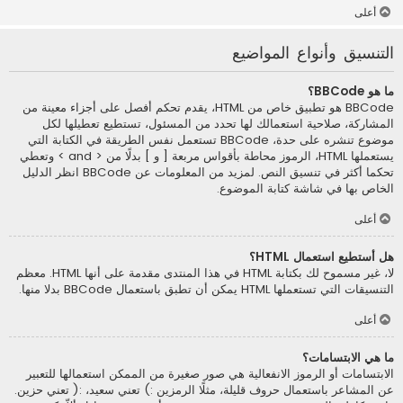
أعلى
التنسيق وأنواع المواضيع
ما هو BBCode؟
BBCode هو تطبيق خاص من HTML، يقدم تحكم أفصل على أجزاء معينة من
المشاركة، صلاحية استعمالك لها تحدد من المسئول، تستطيع تعطيلها لكل
موضوع تنشره على حدة، BBCode تستعمل نفس الطريقة في الكتابة التي
يستعملها HTML، الرموز محاطة بأقواس مربعة [ و ] بدلًا من < and > وتعطي
تحكما أكثر في تنسيق النص. لمزيد من المعلومات عن BBCode انظر الدليل
الخاص بها في شاشة كتابة الموضوع.
أعلى
هل أستطيع استعمال HTML؟
لا، غير مسموح لك بكتابة HTML في هذا المنتدى مقدمة على أنها HTML. معظم
التنسيقات التي تستعملها HTML يمكن أن تطبق باستعمال BBCode بدلا منها.
أعلى
ما هي الابتسامات؟
الابتسامات أو الرموز الانفعالية هي صور صغيرة من الممكن استعمالها للتعبير
عن المشاعر باستعمال حروف قليلة، مثلًا الرمزين :) تعني سعيد، :( تعني حزين.