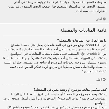
معلومات العضو الخاصة بك أو باستخدام قائمة "روابط سريعة" في أعلى
المنتدى. للبحث عن مواضيعك استخدم خيار صفحة البحث المتقدم وقم بملء
الخيارات المناسبة لذلك.
أعلى
قائمة المتابعات والمفضلة
ما هو الفرق بين المتابعات والمفضلة؟
في phpBB 3.0، وضع موضوع في المفضلة كان يعمل مثل مفضلة متصفح
الانترنت. فلم يتم تنبيهك عندما يتلقى أحد مواضيع المفضلة لديك ردًا جديدًا. بدءًا
من phpBB 3.1، فإن المفضلة تعمل بشكل مشابه للمتابعات في المواضيع.
يمكنك تلقي التنبيهات عند تلقي أحد مواضيعك المفضلة ردًّا جديدًا. المتابعة، أيضًا
سيقوم بتنبيهك عند وجود تحديثات لموضوع أو ساحة في المنتدى. خيارات التنبيه
للمفضلة والمتابعات يمكن ضبطها عن طريق لوحة تحكم العضو، تحت قسم
"إعدادات المنتدى".
أعلى
كيف يمكنني متابعة موضوع أو وضعه معين في المفضلة؟
يمكنك وضع موضوع في المفضلة أو متابعته عن طريق الضغط على الرابط
المناسب في قائمة "أدوات الموضوع"، الموجودة في أعلى وأسفل صفحة عرض
المواضيع.
الرد على موضوع مع تفعيل خيار "نبهني عند كتابة رد جديد" سيقوم باشتراكك