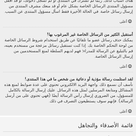
هناك أسباب لذلك; ربما لم تشترك في المنتدى أو لم تسجل دخولك، أو قد أقفل
مسؤول المنتدى الرسائل الخاصة بشكل عام أو قد منعك مشرف المنتدى من
إرسال رسائل خاصة. في الحالة الأخيرة فقط اسأل مسؤول المنتدى عن السبب.
أعلى
أستقبل الكثير من الرسائل الخاصة غير المرغوب بها!
يمكنك حذف رسائل عضو ما تلقائيًا عن طريق استخدام شروط الرسائل الخاصة
من لوحة التحكم الخاصة بك. إذا كنت تستقبل رسائل مزعجة من مستخدم بعينه،
قم بالتبليغ عن الرسالة للمدراء؛ فهم لديهم السلطة لمنع المستخدمين من
إرسال الرسائل الخاصة.
أعلى
لقد استلمت رسالة مؤذية أو دعائية من شخص ما في هذا المنتدى!
نأسف أن نسمع ذلك. واجهة البريد الالكتروني تحتوي على عدة ضوابط لمنع هذه
المشاكل ومتابعة المرسلين لمثل هذه الرسائل. عليك إرسال الرسالة بالكامل
للمسؤول، من الضروري إرسال رأس الرسالة أيضًا (فهي تحتوي على من أرسل
الرسالة). فإنهم سوف يستطيعون التصرف في ذلك.
أعلى
قائمة الأصدقاء والتجاهل