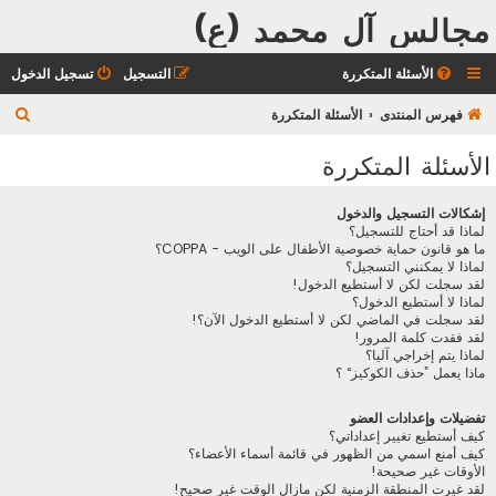
مجالس آل محمد (ع)
الأسئلة المتكررة
التسجيل
تسجيل الدخول
ب
فهرس المنتدى
الأسئلة المتكررة
ح
الأسئلة المتكررة
ث
إشكالات التسجيل والدخول
لماذا قد أحتاج للتسجيل؟
ما هو قانون حماية خصوصية الأطفال على الويب - COPPA؟
لماذا لا يمكنني التسجيل؟
لقد سجلت لكن لا أستطيع الدخول!
لماذا لا أستطيع الدخول؟
لقد سجلت في الماضي لكن لا أستطيع الدخول الآن؟!
لقد فقدت كلمة المرور!
لماذا يتم إخراجي آليا؟
ماذا يعمل ”حذف الكوكيز“ ؟
تفضيلات وإعدادات العضو
كيف أستطيع تغيير إعداداتي؟
كيف أمنع اسمي من الظهور في قائمة أسماء الأعضاء؟
الأوقات غير صحيحة!
لقد غيرت المنطقة الزمنية لكن مازال الوقت غير صحيح!