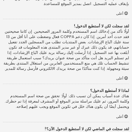
بإيقاف عمليه التسجيل. اتصل بمدير الموقع للمساعدة.
أعلى
لقد سجلت لكن لا أستطيع الدخول!
أولًا تأكد من إدخالك اسم المستخدم وكلمة المرور الصحيحين. إن كانتا صحيحتين
فقد حدث أحد أمرين. إذا كان دعم COPPA فعال وضغطت على أنا أقل من 13
سنة عليك اتّباع الإرشادات. بعض المنتديات تطلب من المسجلين الجدد تفعيل
حساباتهم، قد يكون ذلك عبرك أو عبر مدير المنتدى هذه المعلومات قد تكون
أبلغت بها عند التسجيل. إذا أرسلت إليك رسالة بريد عليك اتّباع الإرشادات، إذا
لم تستلم البريد هل أنت متأكد من صحة عنوان بريدك؟ سبب استعمال طريقة
تنشيط الحساب تلك هي منع المستخدمين العابرين من استغلال المنتدى بطريقة
سيئة ومجهولة. إذا كنت متأكدًا من صحة بريدك الالكتروني فأرسل رسالة للمدير.
أعلى
لماذا لا أستطيع الدخول؟
هناك عدة أسباب يمكن أن تسبب ذلك: أولًا: تحقق من صحة اسم المستخدم
وكلمة المرور، ثم عليك مراسلة مدير الموقع أو المشرف لمعرفة إذا تم حظرك.
ويحتمل أيضًا أن يكون هناك خلل في تكوين الموقع ويجب عليهم إصلاحه.
أعلى
لقد سجلت في الماضي لكن لا أستطيع الدخول الآن؟!