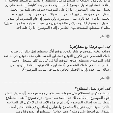
ما لم تكن مدير الموقع أو المشرف فلن تستطيع إلا تعديل مواضيعك الخاصة أو
إلغاءها. تستطيع تعديل موضوع (أحيانا لوقت قصير بعد كتابته) بالضغط على زر
تعديل عند نفس الموضوع. إذا رُدّ على الموضوع سوف تجد قليلًا من الجمل
أسفل الموضوع، هذا يظهر عدد مرات تعديلك للموضوع. سوف تظهر هذه
الجملة إذا قام أحد بالرد على الموضوع، ولن تظهر إذا قام المشرف أو المدير
بتعديل الموضوع (عليهم ترك رسالة يذكرون في سبب تعديلهم وما هو التعديل).
للعلم لا يستطيع المستخدمون العاديون إلغاء الموضوع إذا ردّ عليه أحد.
أعلى
كيف أضع توقيعًا مع مشاركتي؟
لإضافة توقيع للموضوع عليك تكوين توقيع أولًا، تستطيع فعل ذلك عن طريق
ملفك الشخصي. فور تكوين التوقيع تستطيع الضغط على
أضف توقيع
في شاشة
كتابة الموضوع. تستطيع إضافة التوقيع آليا في كتاباتك كلها بتشغيل الاختيار
الخاص بذلك في ملفك الشخصي (تستطيع كذلك توقيف إضافة التوقيع لكل
رسالة على حده بإزالة الاختيار الخاص بذلك في شاشة الموضوع).
أعلى
كيف أقوم بعمل استطلاع؟
تستطيع تكوين استطلاع بكل سهولة، عند تكوين موضوع جديد (أو تعديل النشر
الأول للموضوع، إن كانت لك تلك الصلاحية) سوف ترى نموذج ”أضف استطلاع“
أسفل شاشة إضافة الموضوع (إن لم ترَ هذه الإضافة قد لا يكون لك الصلاحية
لذلك). سوف ترى عنوان الاستطلاع واختيارين إضافيين (لإضافة اختيار أضف
السؤال ثم اضغط على وصلة ”أضف جواب“. تستطيع أن تضع وقتا زمنيا