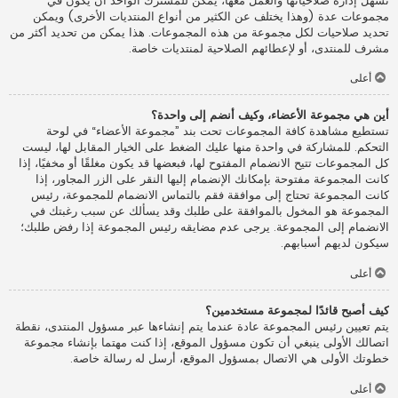
تسهل إدارة صلاحياتها والعمل معها، يمكن للمشترك الواحد أن يكون في
مجموعات عدة (وهذا يختلف عن الكثير من أنواع المنتديات الأخرى) ويمكن
تحديد صلاحيات لكل مجموعة من هذه المجموعات. هذا يمكن من تحديد أكثر من
مشرف للمنتدى، أو لإعطائهم الصلاحية لمنتديات خاصة.
أعلى
أين هي مجموعة الأعضاء، وكيف أنضم إلى واحدة؟
تستطيع مشاهدة كافة المجموعات تحت بند ”مجموعة الأعضاء“ في لوحة
التحكم. للمشاركة في واحدة منها عليك الضغط على الخيار المقابل لها، ليست
كل المجموعات تتيح الانضمام المفتوح لها، فبعضها قد يكون مغلقًا أو مخفيًا، إذا
كانت المجموعة مفتوحة بإمكانك الإنضمام إليها النقر على الزر المجاور، إذا
كانت المجموعة تحتاج إلى موافقة فقم بالتماس الانضمام للمجموعة، رئيس
المجموعة هو المخول بالموافقة على طلبك وقد يسألك عن سبب رغبتك في
الانضمام إلى المجموعة. يرجى عدم مضايقه رئيس المجموعة إذا رفض طلبك؛
سيكون لديهم أسبابهم.
أعلى
كيف أصبح قائدًا لمجموعة مستخدمين؟
يتم تعيين رئيس المجموعة عادة عندما يتم إنشاءها عبر مسؤول المنتدى، نقطة
اتصالك الأولى ينبغي أن تكون مسؤول الموقع، إذا كنت مهتما بإنشاء مجموعة
خطوتك الأولى هي الاتصال بمسؤول الموقع، أرسل له رسالة خاصة.
أعلى