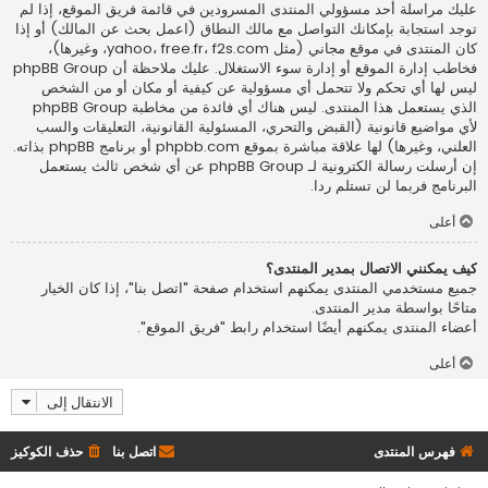
عليك مراسلة أحد مسؤولي المنتدى المسرودين في قائمة فريق الموقع، إذا لم
توجد استجابة بإمكانك التواصل مع مالك النطاق (اعمل
بحث عن المالك
) أو إذا
كان المنتدى في موقع مجاني (مثل yahoo، free.fr، f2s.com، وغيرها)،
فخاطب إدارة الموقع أو إدارة سوء الاستغلال. عليك ملاحظة أن phpBB Group
ليس لها أي تحكم ولا تتحمل أي مسؤولية عن كيفية أو مكان أو من الشخص
الذي يستعمل هذا المنتدى. ليس هناك أي فائدة من مخاطبة phpBB Group
لأي مواضيع قانونية (القبض والتحري، المسئولية القانونية، التعليقات والسب
العلني، وغيرها) لها علاقة مباشرة بموقع phpbb.com أو برنامج phpBB بذاته.
إن أرسلت رسالة الكترونية لـ phpBB Group عن أي شخص ثالث يستعمل
البرنامج فربما لن تستلم ردا.
أعلى
كيف يمكنني الاتصال بمدير المنتدى؟
جميع مستخدمي المنتدى يمكنهم استخدام صفحة "اتصل بنا"، إذا كان الخيار
متاحًا بواسطة مدير المنتدى.
أعضاء المنتدى يمكنهم أيضًا استخدام رابط "فريق الموقع".
أعلى
الانتقال إلى
فهرس المنتدى
اتصل بنا
حذف الكوكيز