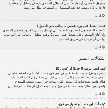
مسؤول المنتدى، أرجوك لا تسئ استغلال المنتدى بإرسال رسائل أو مواضيع
فارغة لزيادة رتبتك، قد تجد المسئول أو المشرف يقلل من رتبك.
أعلى
عندما اضغط على بريد شخص ما يطلب مني الدخول؟
الأعضاء المسجلون فقط لهم القدرة على إرسال رسائل الكترونية ضمن المنتدى
(إن كان المسئول قام بتفعيل هذه الميزة). وهذه لتقليل الرسائل غير المرغوب
بها من أن ترسل عن طريق المنتدى.
أعلى
إشكالات النشر
كيف أنشر موضوعًا جديدًا أو أكتب ردًا؟
لنشر موضوع جديد، اضغط على زر "موضوع جديد". لكتابة رد، اضغط على زر
"أضف رد جديد". قد تحتاج إلى التسجيل قبل أن تتمكن من كتابة المشاركات.
هناك قائمة بصلاحيات كل منتدى تكون متاحة في أسفل صفحة المنتدى
والمواضيع. مثال: يمكنك كتابة موضوع جديد، يمكنك إرفاق ملفات مرفقة، إلخ.
أعلى
كيف أستطيع حذف أو تعديل موضوع؟