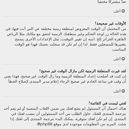
تعدّ مشتركا مختفيا.
أعلى
الأوقات غير صحيحة!
من المحتمل أن الوقت المعروض لمنطقة زمنية مختلفة عن التي أنت فيها، في
هذه الحالة زر لوحة التحكم وغير منطقتك الزمنية لتتفق مع مكانك مثلا الرياض
القاهرة الجزائر إلخ. انتبه إن تغيير التوقيت، مثل الإعدادات الأخرى يسمح
بتغييرها للمسجلين فقط. لذا إن لم تكن قد سجلت نفسك فهذا هو الوقت
المناسب.
أعلى
لقد غيرت المنطقة الزمنية لكن مازال الوقت غير صحيح!
إن كنت قد أصلحت إعداد المنطقة الزمنية وما زال الوقت غير صحيح، فهذا يعني
أن وقت في ساعة الخادم غير صحيح الرجاء إعلام مدير المنتدى لإصلاح الخطأ.
أعلى
لغتي ليست في القائمة!
هناك احتمال أن المسئول لم يضع لغتك من ضمن اللغات المنصبة أو لم يقم أحد
بترجمة المنتدى للغتك. حاول الطلب من أحد المسئولين أن ينصب لغتك في
المنتدى. إن لم تكن لغتك متوفرة، يمكنك البدء بترجمة المنتدى إلى لغتك إذا
شئت. المزيد من المعلومات موجودة لدى موقع
phpBB
®.