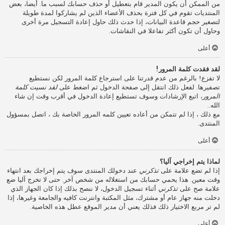
من الممكن أن يكون المدير قام بتعطيل أو حذف حسابك لسبب ما. أيضا، بعض
المنتديات تقوم في كل فترة بحذف الأعضاء الذين لم يشاركوا لمدة طويلة
لتصغير حجم قاعدة البيانات، إذا حدث ذلك حاول إعادة التسجيل مرة أخرى
وحاول أن تكون أكثر تفاعلا في النقاشات.
أعلى
لقد فقدت كلمة المرور!
لا تفزع! بالرغم من عدم قدرتنا على استرجاع كلمة المرور لكن نستطيع
تصفيرها. لفعل ذلك انتقل إلى صفحة الدخول ثم اضغط على
لقد نسيت كلمة
المرور
، اتبع الإرشادات وسوف تستطيع إعادة الدخول في أقرب وقت إن شاء
الله..
مع ذلك ، إذا لم تتمكن من أعاده تعيين كلمه المرور الخاصة بك ، اتصل بمسؤول
المنتدى.
أعلى
لماذا يتم إخراجي آليا؟
إذا لم تضع علامة على
تذكرني
عند دخولك المنتدى سوف يتم إخراجك بعد انتهاء
وقت معين. هذا يحمي حسابك من استغلاله من شخص آخر. حتى لا تخرج آليا ضع
علامة صح على
تذكرني
أثناء تسجيل الدخول، لا ننصح بذلك إذا كان الجهاز الذي
دخلت منه جهاز عام أو مشترك، مثل المكتبة وانترنت كافيه والجامعة وغيرها، إذا
لم تر مربع الاختيار ذلك فذلك يعني أن مدير الموقع عطل هذه الخاصية.
أعلى