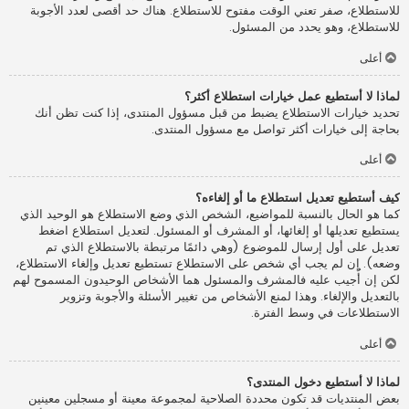
للاستطلاع، صفر تعني الوقت مفتوح للاستطلاع. هناك حد أقصى لعدد الأجوبة
للاستطلاع، وهو يحدد من المسئول.
أعلى
لماذا لا أستطيع عمل خيارات استطلاع أكثر؟
تحديد خيارات الاستطلاع يضبط من قبل مسؤول المنتدى، إذا كنت تظن أنك
بحاجة إلى خيارات أكثر تواصل مع مسؤول المنتدى.
أعلى
كيف أستطيع تعديل استطلاع ما أو إلغاءه؟
كما هو الحال بالنسبة للمواضيع، الشخص الذي وضع الاستطلاع هو الوحيد الذي
يستطيع تعديلها أو إلغائها، أو المشرف أو المسئول. لتعديل استطلاع اضغط
تعديل على أول إرسال للموضوع (وهي دائمًا مرتبطة بالاستطلاع الذي تم
وضعه). إن لم يجب أي شخص على الاستطلاع تستطيع تعديل وإلغاء الاستطلاع،
لكن إن أُجيب عليه فالمشرف والمسئول هما الأشخاص الوحيدون المسموح لهم
بالتعديل والإلغاء. وهذا لمنع الأشخاص من تغيير الأسئلة والأجوبة وتزوير
الاستطلاعات في وسط الفترة.
أعلى
لماذا لا أستطيع دخول المنتدى؟
بعض المنتديات قد تكون محددة الصلاحية لمجموعة معينة أو مسجلين معينين