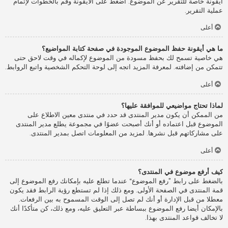
أيقونة خاصة للتقرير عن الموضوع. اضغط على الأيقونة وقم بالخطوات لإتمام
عملية التقرير.
أعلى
ما هي أيقونة حفظ الموضوع الموجودة في صفحة كتابة المواضيع؟
هي خاصية تسمح لك بحفظ مسودة من الموضوع لإكماله في وقت لاحق حتى
تتمكن من إضافته. لمعرفة المزيد اتجه إلى لوحة التحكم الشخصية واتبع الروابط.
أعلى
لماذا تحتاج مواضيعي للموافقة عليها؟
من الممكن أن يكون مدير المنتدى قد حدد في منتدى معين الاطلاع على
الموضوع قبل اعتماده أو أنك أصبحت عضوًا في مجموعة يطلع مدير المنتدى
على مشاركاتهم قبل نشرها. لمزيد من المعلومات اتصل بمدير المنتدى.
أعلى
كيف أرفع موضوع في المنتدى؟
بالضغط على رابط ”رفع الموضوع“ عندما تطلع عليه بإمكانك رفع الموضوع إلى
قمة المنتدى في الصفحة الأولى. ومع ذلك إذا لم تستطع رؤية الرابط فقد يكون
معطلا من قبل الإدارة أو أنك لم تصل إلى الوقت المسموح به بين الرفعات.
بالإمكان أيضا رفع الموضوع ببساطة عبر التعليق عليه، ومع ذلك، كن متأكدًا أنك
لا تخالف قواعد المنتدى بهذا.