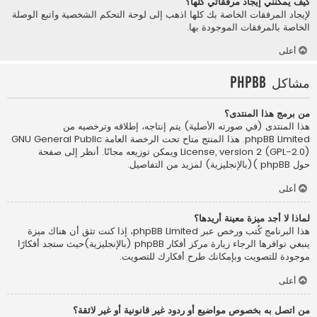
كيف يمكنني إيجاد مرفقاتي كلها؟
لإيجاد المرفقات الخاصة بك كلها اذهب إلى لوحة التحكم الشخصية واتبع الوصلة
الخاصة بالمرفقات الموجودة بها.
أعلى
مشاكل phpBB
من برمج هذا المنتدى؟
هذا المنتدى (في صورته الأصلية) يتم إنتاجه، إطلاقه وترخصيه من
phpBB Limited
. هذا المنتج متاح تحت الرخصة العامة GNU General Public
License, version 2 (GPL-2.0) ويمكن توزيعه مجانًا. أنظر إلى صفحة
حول phpBB )(بالإنجليزية)
لمزيد من التفاصيل.
أعلى
لماذا لا أجد ميزة معينة أريدها؟
هذا البرنامج كُتب ورخص عبر phpBB Limited، إذا كنت تثق أن هناك ميزة
ينبغي توافرها الرجاء زيارة
مركز أفكار phpBB (بالإنجليزية)
حيث ستجد أفكارًا
موجودة للتصويت وبإمكانك طرح أفكارك للتصويت.
أعلى
من اتصل به بخصوص مواضيع أو ردود غير قانونية أو غير لائقة؟