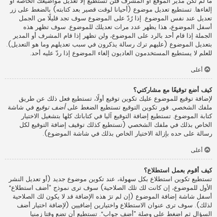
ما لم تكن مدير الموقع أو المشرف فلن تستطيع إلا تعديل مواضيعك الخاصة أو
إلغاءها. تستطيع تعديل موضوع (أحيانا لوقت قصير بعد كتابته) بالضغط على زر
تعديل عند نفس الموضوع. إذا رُدّ على الموضوع سوف تجد قليلًا من الجمل
أسفل الموضوع، هذا يظهر عدد مرات تعديلك للموضوع. سوف تظهر هذه
الجملة إذا قام أحد بالرد على الموضوع، ولن تظهر إذا قام المشرف أو المدير
بتعديل الموضوع (عليهم ترك رسالة يذكرون في سبب تعديلهم وما هو التعديل).
للعلم لا يستطيع المستخدمون العاديون إلغاء الموضوع إذا ردّ عليه أحد.
أعلى
كيف أضع توقيعًا مع مشاركتي؟
لإضافة توقيع للموضوع عليك تكوين توقيع أولًا، تستطيع فعل ذلك عن طريق
ملفك الشخصي. فور تكوين التوقيع تستطيع الضغط على
أضف توقيع
في شاشة
كتابة الموضوع. تستطيع إضافة التوقيع آليا في كتاباتك كلها بتشغيل الاختيار
الخاص بذلك في ملفك الشخصي (تستطيع كذلك توقيف إضافة التوقيع لكل
رسالة على حده بإزالة الاختيار الخاص بذلك في شاشة الموضوع).
أعلى
كيف أقوم بعمل استطلاع؟
تستطيع تكوين استطلاع بكل سهولة، عند تكوين موضوع جديد (أو تعديل النشر
الأول للموضوع، إن كانت لك تلك الصلاحية) سوف ترى نموذج ”أضف استطلاع“
أسفل شاشة إضافة الموضوع (إن لم ترَ هذه الإضافة قد لا يكون لك الصلاحية
لذلك). سوف ترى عنوان الاستطلاع واختيارين إضافيين (لإضافة اختيار أضف
السؤال ثم اضغط على وصلة ”أضف جواب“. تستطيع أن تضع وقتا زمنيا