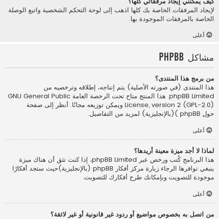
كيف يمكنني إيجاد مرفقاتي كلها؟
لإيجاد المرفقات الخاصة بك كلها اذهب إلى لوحة التحكم الشخصية واتبع الوصلة
الخاصة بالمرفقات الموجودة بها.
أعلى
مشاكل phpBB
من برمج هذا المنتدى؟
هذا المنتدى (في صورته الأصلية) يتم إنتاجه، إطلاقه وترخصيه من
phpBB Limited
. هذا المنتج متاح تحت الرخصة العامة GNU General Public
License, version 2 (GPL-2.0) ويمكن توزيعه مجانًا. أنظر إلى صفحة
حول phpBB )(بالإنجليزية)
لمزيد من التفاصيل.
أعلى
لماذا لا أجد ميزة معينة أريدها؟
هذا البرنامج كُتب ورخص عبر phpBB Limited، إذا كنت تثق أن هناك ميزة
ينبغي توافرها الرجاء زيارة
مركز أفكار phpBB (بالإنجليزية)
حيث ستجد أفكارًا
موجودة للتصويت وبإمكانك طرح أفكارك للتصويت.
أعلى
من اتصل به بخصوص مواضيع أو ردود غير قانونية أو غير لائقة؟