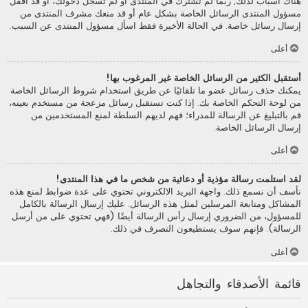
هناك أسباب لذلك; ربما لم تشترك في المنتدى أو لم تسجل دخولك، أو قد أقفل
مسؤول المنتدى الرسائل الخاصة بشكل عام أو قد منعك مشرف المنتدى من
إرسال رسائل خاصة. في الحالة الأخيرة فقط اسأل مسؤول المنتدى عن السبب.
أعلى
أستقبل الكثير من الرسائل الخاصة غير المرغوب بها!
يمكنك حذف رسائل عضو ما تلقائيًا عن طريق استخدام شروط الرسائل الخاصة
من لوحة التحكم الخاصة بك. إذا كنت تستقبل رسائل مزعجة من مستخدم بعينه،
قم بالتبليغ عن الرسالة للمدراء؛ فهم لديهم السلطة لمنع المستخدمين من
إرسال الرسائل الخاصة.
أعلى
لقد استلمت رسالة مؤذية أو دعائية من شخص ما في هذا المنتدى!
نأسف أن نسمع ذلك. واجهة البريد الالكتروني تحتوي على عدة ضوابط لمنع هذه
المشاكل ومتابعة المرسلين لمثل هذه الرسائل. عليك إرسال الرسالة بالكامل
للمسؤول، من الضروري إرسال رأس الرسالة أيضًا (فهي تحتوي على من أرسل
الرسالة). فإنهم سوف يستطيعون التصرف في ذلك.
أعلى
قائمة الأصدقاء والتجاهل