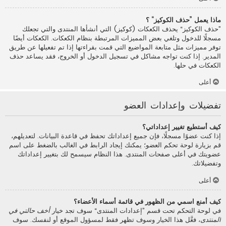
ماذا يعمل ”حذف الكوكيز“ ؟
”حذف الكوكيز“ يحذف الكعكات (كوكيز) التي أنشأها المنتدى والتي تجعلك
مسجلًا للدخول وتلغي بعض المميزات المرتبطة بنظام الكعكات. الكعكات أيضًا
توفر مميزات مثل متابعة المواضيع التي قمت بقراءتها إذا تم تفعيلها عن طريق
المدير. إذا كنت تواجه مشاكل في تسجيل الدخول أو الخروج، فقد يساعد حذف
الكعكات في حلها.
أعلى
تفضيلات وإعدادات العضو
كيف أستطيع تغيير إعداداتي؟
إذا كنت عضوًا مسجلًا، فإن جميع إعداداتك تحفظ في قاعدة البيانات. لتعديلهم،
قم بزيارة لوحة تحكم العضو؛ يمكنك إيجاد الرابط في الغالب بالضغط على اسم
عضويتك في أعلى صفحات المنتدى. هذا النظام سيسمح لك بتغيير إعداداتك
وتفضيلاتك.
أعلى
كيف أمنع اسمي من الظهور في قائمة أسماء الأعضاء؟
في لوحة التحكم تحت قسم ”إعدادات المنتدى“ سوف تجد خيار
أخف حالتي في
المنتدى
، فعَّل هذا الخيار وسوف تظهر فقط لمسؤول الموقع أو لنفسك. سوف