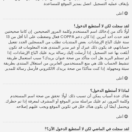
بإيقاف عمليه التسجيل. اتصل بمدير الموقع للمساعدة.
أعلى
لقد سجلت لكن لا أستطيع الدخول!
أولًا تأكد من إدخالك اسم المستخدم وكلمة المرور الصحيحين. إن كانتا صحيحتين
فقد حدث أحد أمرين. إذا كان دعم COPPA فعال وضغطت على أنا أقل من 13
سنة عليك اتّباع الإرشادات. بعض المنتديات تطلب من المسجلين الجدد تفعيل
حساباتهم، قد يكون ذلك عبرك أو عبر مدير المنتدى هذه المعلومات قد تكون
أبلغت بها عند التسجيل. إذا أرسلت إليك رسالة بريد عليك اتّباع الإرشادات، إذا
لم تستلم البريد هل أنت متأكد من صحة عنوان بريدك؟ سبب استعمال طريقة
تنشيط الحساب تلك هي منع المستخدمين العابرين من استغلال المنتدى بطريقة
سيئة ومجهولة. إذا كنت متأكدًا من صحة بريدك الالكتروني فأرسل رسالة للمدير.
أعلى
لماذا لا أستطيع الدخول؟
هناك عدة أسباب يمكن أن تسبب ذلك: أولًا: تحقق من صحة اسم المستخدم
وكلمة المرور، ثم عليك مراسلة مدير الموقع أو المشرف لمعرفة إذا تم حظرك.
ويحتمل أيضًا أن يكون هناك خلل في تكوين الموقع ويجب عليهم إصلاحه.
أعلى
لقد سجلت في الماضي لكن لا أستطيع الدخول الآن؟!