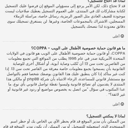
لماذا قد أحتاج للتسجيل؟
قد لا تحتاج ذلك، لكن الأمر يرجع إلى مسؤولي الموقع إن فرضوا عليك التسجيل
لكتابة مشاركات لك في المنتدى، على العموم التسجيل يعطيك صلاحيات ليست
موجودة للضيف العادي مثل الصور الرمزية، رسائل خاصة، مراسلة الزملاء
المسجلين، الاشتراك بالمجموعات الخاصة، وغيرها. لن يستغرق تسجيلك سوى
دقائق معدودة لذا ننصحك بالتسجيل.
أعلى
ما هو قانون حماية خصوصية الأطفال على الويب - COPPA؟
COPPA، أو قانون حماية خصوصية الأطفال على الويب هو قانون في الولايات
المتحدة الأمريكية صدر في عام 1998 يطلب من المواقع التي تجمع معلومات
من القاصرين تحت سن 13 أن تُكتَب وصاية أبوية، أو أشكال أخرى للوصاية
القانونية بأن يسمحوا بجمع معلومات خاصة معرفة من القاصر تحت سن 13. إذا
كنت غير متأكد إذا كان ينطبق عليك هذا القانون بوصفك شخصا فقم بالتواصل
مع مستشار قانوني للمساعدة، الرجاء الانتباه بأن شركة phpBB أو مالكي هذا
المنتدى لا يقدمون أي نصائح قانونية وليسوا نقطة تواصل قانوني بأي نوع، ما
عدا المكتوب في سؤال ”من اتصل به بخصوص مواضيع أو ردود غير قانونية أو
غير لائقة؟“ .
أعلى
لماذا لا يمكنني التسجيل؟
من الممكن بأن مدير الموقع قد قام بحظر الآي بي الخاص بك أو حظر اسم
المستخدم الذي استعملته للتسجيل. أو من الممكن أن يكون مدير الموقع قد قام