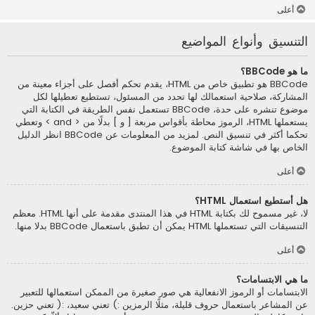
أعلى
التنسيق وأنواع المواضيع
ما هو BBCode؟
BBCode هو تطبيق خاص من HTML، يقدم تحكم أفصل على أجزاء معينة من
المشاركة، صلاحية استعمالك لها تحدد من المسئول، تستطيع تعطيلها لكل
موضوع تنشره على حدة، BBCode تستعمل نفس الطريقة في الكتابة التي
يستعملها HTML، الرموز محاطة بأقواس مربعة [ و ] بدلًا من < and > وتعطي
تحكما أكثر في تنسيق النص. لمزيد من المعلومات عن BBCode انظر الدليل
الخاص بها في شاشة كتابة الموضوع.
أعلى
هل أستطيع استعمال HTML؟
لا، غير مسموح لك بكتابة HTML في هذا المنتدى مقدمة على أنها HTML. معظم
التنسيقات التي تستعملها HTML يمكن أن تطبق باستعمال BBCode بدلا منها.
أعلى
ما هي الابتسامات؟
الابتسامات أو الرموز الانفعالية هي صور صغيرة من الممكن استعمالها للتعبير
عن المشاعر باستعمال حروف قليلة، مثلًا الرمزين :) تعني سعيد، :( تعني حزين.