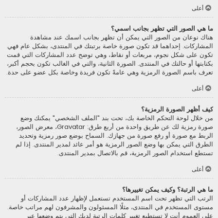
أعلى
ما هي الصور التي تظهر بجانب اسمي؟
هناك نوعان من الصور التي يمكن أن تظهر بجانب اسمك عند مشاهدة
المشاركات. إحداهما قد تكون صورة خاصة برتبتك في المنتدى، بشكل عام فهي
تكون على شكل نجوم، مربعات أو نقاط، وهي توضح عدد المشاركات التي قمت
بكتابتها أو حالتك في المنتدى. الصورة الثانية، والتي في الغالب تكون بحجم أكبر،
تعرف باسم الصورة الرمزية وهي عامةً تكون فريدة وخاصة بكل عضو على حدة.
أعلى
كيف أظهر الصورة الرمزية؟
من خلال لوحة التحكم الخاصة بك، تحت بند "الملف الشخصي" يمكنك وضع
صورة رمزية لك عن طريق واحدة من أربع طرق: Gravatar، معرض الصور،
الربط مع صورة أو رفع صورة من جهازك. السماح بوضع صور رمزية وتحديد
الطرق التي يمكن بها وضع الصور الرمزية هو أمر عائد لمدير المنتدى. إذا لم
تستطع استخدام الصور الرمزية، قم بالاتصال بمدير المنتدى.
أعلى
ما هي الرتبة؟ وكيف يمكن تغييرها؟
الرتب التي تظهر تحت اسم المستخدم تستعمل لإظهار عدد المشاركات أو
مستوى المستخدم في المنتدى، مثلًا المسئولون والمشرفون لهم مراتب خاصة.
على العموم أنت لا تستطيع تغيير كلمات الرتبة لديك التي يتم وضعها عبر