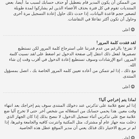
من الممكن أن يكون المدير قام بتعطيل أو حذف حسابك لسبب ما. أيضا، بعض
المنتديات تقوم في كل فترة بحذف الأعضاء الذين لم يشاركوا لمدة طويلة
لتصغير حجم قاعدة البيانات، إذا حدث ذلك حاول إعادة التسجيل مرة أخرى
وحاول أن تكون أكثر تفاعلا في النقاشات.
أعلى
لقد فقدت كلمة المرور!
لا تفزع! بالرغم من عدم قدرتنا على استرجاع كلمة المرور لكن نستطيع
تصفيرها. لفعل ذلك انتقل إلى صفحة الدخول ثم اضغط على
لقد نسيت كلمة
المرور
، اتبع الإرشادات وسوف تستطيع إعادة الدخول في أقرب وقت إن شاء
الله..
مع ذلك ، إذا لم تتمكن من أعاده تعيين كلمه المرور الخاصة بك ، اتصل بمسؤول
المنتدى.
أعلى
لماذا يتم إخراجي آليا؟
إذا لم تضع علامة على
تذكرني
عند دخولك المنتدى سوف يتم إخراجك بعد انتهاء
وقت معين. هذا يحمي حسابك من استغلاله من شخص آخر. حتى لا تخرج آليا ضع
علامة صح على
تذكرني
أثناء تسجيل الدخول، لا ننصح بذلك إذا كان الجهاز الذي
دخلت منه جهاز عام أو مشترك، مثل المكتبة وانترنت كافيه والجامعة وغيرها، إذا
لم تر مربع الاختيار ذلك فذلك يعني أن مدير الموقع عطل هذه الخاصية.
أعلى