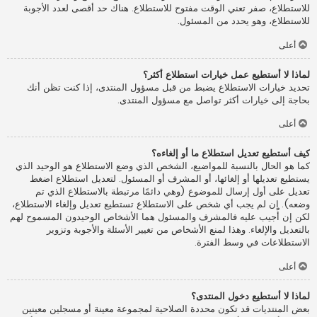
للاستطلاع، صفر تعني الوقت مفتوح للاستطلاع. هناك حد أقصى لعدد الأجوبة
للاستطلاع، وهو يحدد من المسئول.
أعلى
لماذا لا أستطيع عمل خيارات استطلاع أكثر؟
تحديد خيارات الاستطلاع يضبط من قبل مسؤول المنتدى، إذا كنت تظن أنك
بحاجة إلى خيارات أكثر تواصل مع مسؤول المنتدى.
أعلى
كيف أستطيع تعديل استطلاع ما أو إلغاءه؟
كما هو الحال بالنسبة للمواضيع، الشخص الذي وضع الاستطلاع هو الوحيد الذي
يستطيع تعديلها أو إلغائها، أو المشرف أو المسئول. لتعديل استطلاع اضغط
تعديل على أول إرسال للموضوع (وهي دائمًا مرتبطة بالاستطلاع الذي تم
وضعه). إن لم يجب أي شخص على الاستطلاع تستطيع تعديل وإلغاء الاستطلاع،
لكن إن أُجيب عليه فالمشرف والمسئول هما الأشخاص الوحيدون المسموح لهم
بالتعديل والإلغاء. وهذا لمنع الأشخاص من تغيير الأسئلة والأجوبة وتزوير
الاستطلاعات في وسط الفترة.
أعلى
لماذا لا أستطيع دخول المنتدى؟
بعض المنتديات قد تكون محددة الصلاحية لمجموعة معينة أو مسجلين معينين