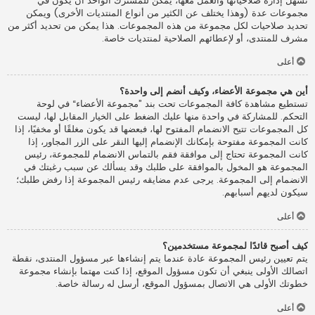
تسهل إدارة صلاحياتها والعمل معها، يمكن للمشترك الواحد أن يكون في
مجموعات عدة (وهذا يختلف عن الكثير من أنواع المنتديات الأخرى) ويمكن
تحديد صلاحيات لكل مجموعة من هذه المجموعات. هذا يمكن من تحديد أكثر من
مشرف للمنتدى، أو لإعطائهم الصلاحية لمنتديات خاصة.
أعلى
أين هي مجموعة الأعضاء، وكيف أنضم إلى واحدة؟
تستطيع مشاهدة كافة المجموعات تحت بند ”مجموعة الأعضاء“ في لوحة
التحكم. للمشاركة في واحدة منها عليك الضغط على الخيار المقابل لها، ليست
كل المجموعات تتيح الانضمام المفتوح لها، فبعضها قد يكون مغلقًا أو مخفيًا، إذا
كانت المجموعة مفتوحة بإمكانك الإنضمام إليها النقر على الزر المجاور، إذا
كانت المجموعة تحتاج إلى موافقة فقم بالتماس الانضمام للمجموعة، رئيس
المجموعة هو المخول بالموافقة على طلبك وقد يسألك عن سبب رغبتك في
الانضمام إلى المجموعة. يرجى عدم مضايقه رئيس المجموعة إذا رفض طلبك؛
سيكون لديهم أسبابهم.
أعلى
كيف أصبح قائدًا لمجموعة مستخدمين؟
يتم تعيين رئيس المجموعة عادة عندما يتم إنشاءها عبر مسؤول المنتدى، نقطة
اتصالك الأولى ينبغي أن تكون مسؤول الموقع، إذا كنت مهتما بإنشاء مجموعة
خطوتك الأولى هي الاتصال بمسؤول الموقع، أرسل له رسالة خاصة.
أعلى