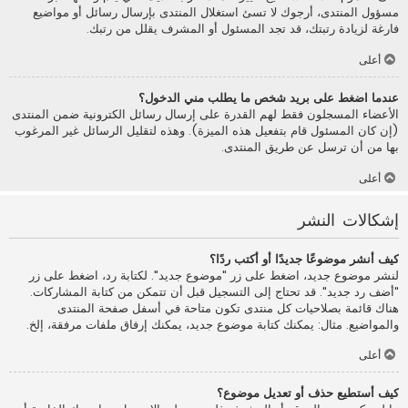
مسؤول المنتدى، أرجوك لا تسئ استغلال المنتدى بإرسال رسائل أو مواضيع
فارغة لزيادة رتبتك، قد تجد المسئول أو المشرف يقلل من رتبك.
أعلى
عندما اضغط على بريد شخص ما يطلب مني الدخول؟
الأعضاء المسجلون فقط لهم القدرة على إرسال رسائل الكترونية ضمن المنتدى
(إن كان المسئول قام بتفعيل هذه الميزة). وهذه لتقليل الرسائل غير المرغوب
بها من أن ترسل عن طريق المنتدى.
أعلى
إشكالات النشر
كيف أنشر موضوعًا جديدًا أو أكتب ردًا؟
لنشر موضوع جديد، اضغط على زر "موضوع جديد". لكتابة رد، اضغط على زر
"أضف رد جديد". قد تحتاج إلى التسجيل قبل أن تتمكن من كتابة المشاركات.
هناك قائمة بصلاحيات كل منتدى تكون متاحة في أسفل صفحة المنتدى
والمواضيع. مثال: يمكنك كتابة موضوع جديد، يمكنك إرفاق ملفات مرفقة، إلخ.
أعلى
كيف أستطيع حذف أو تعديل موضوع؟