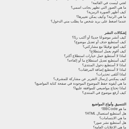
لغتي ليست في القائمة!
ما هي الصور التي تظهر بجانب اسمي؟
كيف أظهر الصورة الرمزية؟
ما هي الرتبة؟ وكيف يمكن تغييرها؟
عندما اضغط على بريد شخص ما يطلب مني الدخول؟
إشكالات النشر
كيف أنشر موضوعًا جديدًا أو أكتب ردًا؟
كيف أستطيع حذف أو تعديل موضوع؟
كيف أضع توقيعًا مع مشاركتي؟
كيف أقوم بعمل استطلاع؟
لماذا لا أستطيع عمل خيارات استطلاع أكثر؟
كيف أستطيع تعديل استطلاع ما أو إلغاءه؟
لماذا لا أستطيع دخول المنتدى؟
لماذا لا أستطيع إضافة المرفقات؟
لماذا أتلقى تحذيرات؟
كيف يمكنني إرسال التقرير عن مشاركة للمشرف؟
ما هي أيقونة حفظ الموضوع الموجودة في صفحة كتابة المواضيع؟
لماذا تحتاج مواضيعي للموافقة عليها؟
كيف أرفع موضوع في المنتدى؟
التنسيق وأنواع المواضيع
ما هو BBCode؟
هل أستطيع استعمال HTML؟
ما هي الابتسامات؟
هل أستطيع نشر صور؟
ما هي الإعلانات العامة؟