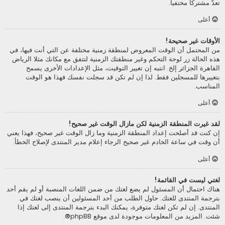
تعدّ مشتركا مختفيا.
أعلى
الأوقات غير صحيحة!
من المحتمل أن الوقت المعروض لمنطقة زمنية مختلفة عن التي أنت فيها، في
هذه الحالة زر لوحة التحكم وغير منطقتك الزمنية لتتفق مع مكانك مثلا الرياض
القاهرة الجزائر إلخ. انتبه إن تغيير التوقيت، مثل الإعدادات الأخرى يسمح
بتغييرها للمسجلين فقط. لذا إن لم تكن قد سجلت نفسك فهذا هو الوقت
المناسب.
أعلى
لقد غيرت المنطقة الزمنية لكن مازال الوقت غير صحيح!
إن كنت قد أصلحت إعداد المنطقة الزمنية وما زال الوقت غير صحيح، فهذا يعني
أن وقت في ساعة الخادم غير صحيح الرجاء إعلام مدير المنتدى لإصلاح الخطأ.
أعلى
لغتي ليست في القائمة!
هناك احتمال أن المسئول لم يضع لغتك من ضمن اللغات المنصبة أو لم يقم أحد
بترجمة المنتدى للغتك. حاول الطلب من أحد المسئولين أن ينصب لغتك في
المنتدى. إن لم تكن لغتك متوفرة، يمكنك البدء بترجمة المنتدى إلى لغتك إذا
شئت. المزيد من المعلومات موجودة لدى موقع
phpBB
®.