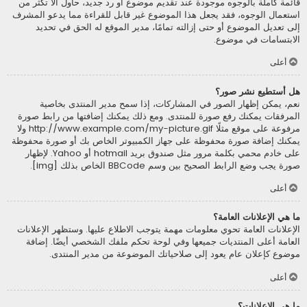
قائمة كاملة بالوجوه موجودة عند تقديم موضوع أو رد جديد، حاول ألاّ تكثر من
استعمال الوجوه، فقد يجعل هذا الموضوع غير قابل للقراءة مما يدعو المشرف
إلى تعديل الموضوع أو حتى إزالته تمامًا، مدير الموقع له الحق في تحديد
الابتسامات في موضوع.
أعلى
هل أستطيع نشر صور؟
نعم، يمكن إظهار الصور في المشاركات، إذا سمح مدير المنتدى بخاصية
المرفقات يمكنك رفع صورة للمنتدى. ومع ذلك يمكنك إضافتها من رابط صورة
مرفوعة على موقع مثلًا http://www.example.com/my-picture.gif ولا
يمكنك إضافة صورة محفوظة على جهاز الكمبيوتر الخاص بك أو صورة محفوظة
على خادم محمي بكلمة مرور مثل صندوق بريد hotmail أو Yahoo. لإظهار
صورة يجب وضع الرابط الصحيح بين وسم BBCode الخاص بذلك [img].
أعلى
ما هي الإعلانات العامة؟
الإعلانات العامة تحوي معلومات مهمة يتوجب الاطلاع عليها. وستظهر الإعلانات
العامة أعلى المنتديات جميعها وفي لوحة تحكم ملفك الشخصي أيضًا. إضافة
موضوع كإعلان عام يعود إلى صلاحياتك الموضوعة من مدير المنتدى.
أعلى
ما هي الإعلانات؟