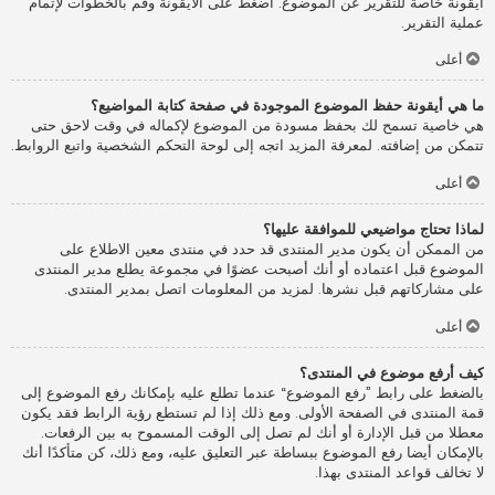
أيقونة خاصة للتقرير عن الموضوع. اضغط على الأيقونة وقم بالخطوات لإتمام
عملية التقرير.
أعلى
ما هي أيقونة حفظ الموضوع الموجودة في صفحة كتابة المواضيع؟
هي خاصية تسمح لك بحفظ مسودة من الموضوع لإكماله في وقت لاحق حتى
تتمكن من إضافته. لمعرفة المزيد اتجه إلى لوحة التحكم الشخصية واتبع الروابط.
أعلى
لماذا تحتاج مواضيعي للموافقة عليها؟
من الممكن أن يكون مدير المنتدى قد حدد في منتدى معين الاطلاع على
الموضوع قبل اعتماده أو أنك أصبحت عضوًا في مجموعة يطلع مدير المنتدى
على مشاركاتهم قبل نشرها. لمزيد من المعلومات اتصل بمدير المنتدى.
أعلى
كيف أرفع موضوع في المنتدى؟
بالضغط على رابط ”رفع الموضوع“ عندما تطلع عليه بإمكانك رفع الموضوع إلى
قمة المنتدى في الصفحة الأولى. ومع ذلك إذا لم تستطع رؤية الرابط فقد يكون
معطلا من قبل الإدارة أو أنك لم تصل إلى الوقت المسموح به بين الرفعات.
بالإمكان أيضا رفع الموضوع ببساطة عبر التعليق عليه، ومع ذلك، كن متأكدًا أنك
لا تخالف قواعد المنتدى بهذا.