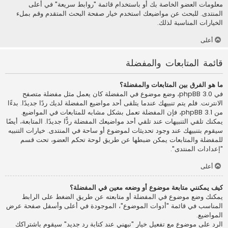
معلومات العضو الخاصة بك أو باستخدام قائمة "روابط سريعة" في أعلى
المنتدى. للبحث عن مواضيعك استخدم خيار صفحة البحث المتقدم وقم بملء
الخيارات المناسبة لذلك.
أعلى
قائمة المتابعات والمفضلة
ما هو الفرق بين المتابعات والمفضلة؟
في phpBB 3.0، وضع موضوع في المفضلة كان يعمل مثل مفضلة متصفح
الانترنت. فلم يتم تنبيهك عندما يتلقى أحد مواضيع المفضلة لديك ردًا جديدًا. بدءًا
من phpBB 3.1، فإن المفضلة تعمل بشكل مشابه للمتابعات في المواضيع.
يمكنك تلقي التنبيهات عند تلقي أحد مواضيعك المفضلة ردًّا جديدًا. المتابعة، أيضًا
سيقوم بتنبيهك عند وجود تحديثات لموضوع أو ساحة في المنتدى. خيارات التنبيه
للمفضلة والمتابعات يمكن ضبطها عن طريق لوحة تحكم العضو، تحت قسم
"إعدادات المنتدى".
أعلى
كيف يمكنني متابعة موضوع أو وضعه معين في المفضلة؟
يمكنك وضع موضوع في المفضلة أو متابعته عن طريق الضغط على الرابط
المناسب في قائمة "أدوات الموضوع"، الموجودة في أعلى وأسفل صفحة عرض
المواضيع.
الرد على موضوع مع تفعيل خيار "نبهني عند كتابة رد جديد" سيقوم باشتراكك