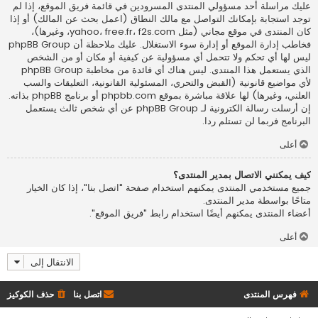
عليك مراسلة أحد مسؤولي المنتدى المسرودين في قائمة فريق الموقع، إذا لم
توجد استجابة بإمكانك التواصل مع مالك النطاق (اعمل
بحث عن المالك
) أو إذا
كان المنتدى في موقع مجاني (مثل yahoo، free.fr، f2s.com، وغيرها)،
فخاطب إدارة الموقع أو إدارة سوء الاستغلال. عليك ملاحظة أن phpBB Group
ليس لها أي تحكم ولا تتحمل أي مسؤولية عن كيفية أو مكان أو من الشخص
الذي يستعمل هذا المنتدى. ليس هناك أي فائدة من مخاطبة phpBB Group
لأي مواضيع قانونية (القبض والتحري، المسئولية القانونية، التعليقات والسب
العلني، وغيرها) لها علاقة مباشرة بموقع phpbb.com أو برنامج phpBB بذاته.
إن أرسلت رسالة الكترونية لـ phpBB Group عن أي شخص ثالث يستعمل
البرنامج فربما لن تستلم ردا.
أعلى
كيف يمكنني الاتصال بمدير المنتدى؟
جميع مستخدمي المنتدى يمكنهم استخدام صفحة "اتصل بنا"، إذا كان الخيار
متاحًا بواسطة مدير المنتدى.
أعضاء المنتدى يمكنهم أيضًا استخدام رابط "فريق الموقع".
أعلى
الانتقال إلى
فهرس المنتدى
اتصل بنا
حذف الكوكيز