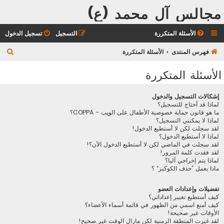
مجالس آل محمد (ع)
الأسئلة المتكررة
التسجيل
تسجيل الدخول
ب
فهرس المنتدى
الأسئلة المتكررة
ح
الأسئلة المتكررة
ث
إشكالات التسجيل والدخول
لماذا قد أحتاج للتسجيل؟
ما هو قانون حماية خصوصية الأطفال على الويب - COPPA؟
لماذا لا يمكنني التسجيل؟
لقد سجلت لكن لا أستطيع الدخول!
لماذا لا أستطيع الدخول؟
لقد سجلت في الماضي لكن لا أستطيع الدخول الآن؟!
لقد فقدت كلمة المرور!
لماذا يتم إخراجي آليا؟
ماذا يعمل ”حذف الكوكيز“ ؟
تفضيلات وإعدادات العضو
كيف أستطيع تغيير إعداداتي؟
كيف أمنع اسمي من الظهور في قائمة أسماء الأعضاء؟
الأوقات غير صحيحة!
لقد غيرت المنطقة الزمنية لكن مازال الوقت غير صحيح!