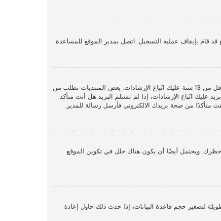
قد قام بإيقاف عمليه التسجيل. اتصل بمدير الموقع للمساعدة.
أولًا تأكد من إدخالك اسم المستخدم وكلمة المرور الصحيحين. إن كانتا صحيحتين فقد حدث أحد أمرين. إذا كان دعم COPPA فعال وضغطت على أنا أقل من 13 سنة عليك اتّباع الإرشادات. بعض المنتديات تطلب من
 عليك اتّباع الإرشادات، إذا لم تستلم البريد هل أنت متأكد
متأكدًا من صحة بريدك الالكتروني فأرسل رسالة للمدير.
حظرك. ويحتمل أيضًا أن يكون هناك خلل في تكوين الموقع
لة لتصغير حجم قاعدة البيانات، إذا حدث ذلك حاول إعادة