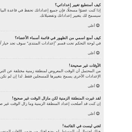
كيف أستطيع تغيير إعداداتي؟
إذا كنت عضوًا مسجلًا، فإن جميع إعداداتك تحفظ في قاعدة البي
سيسمح لك بتغيير إعداداتك وتفضيلاتك.
أعلى
كيف أمنع اسمي من الظهور في قائمة أسماء الأعضاء؟
في لوحة التحكم تحت قسم ”إعدادات المنتدى“ سوف تجد خيار
أ
أعلى
الأوقات غير صحيحة!
من المحتمل أن الوقت المعروض لمنطقة زمنية مختلفة عن التي أنت 
الإعدادات الأخرى يسمح بتغييرها للمسجلين فقط. لذا إن لم تك
أعلى
لقد غيرت المنطقة الزمنية لكن مازال الوقت غير صحيح!
إن كنت قد أصلحت إعداد المنطقة الزمنية وما زال الوقت غير صح
أعلى
لغتي ليست في القائمة!
هناك احتمال أن المسئول لم يضع لغتك من ضمن اللغات المنصبة أ