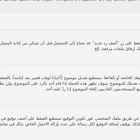
غط على زر "أضف رد جديد". قد تحتاج إلى التسجيل قبل أن تتمكن من كتابة المشار
ك إرفاق ملفات مرفقة، إلخ.
عك الخاصة أو إلغاءها. تستطيع تعديل موضوع (أحيانا لوقت قصير بعد كتابته) بالضغ
عديلك للموضوع. سوف تظهر هذه الجملة إذا قام أحد بالرد على الموضوع، ولن تظه
 المستخدمون العاديون إلغاء الموضوع إذا ردّ عليه أحد.
ذلك عن طريق ملفك الشخصي. فور تكوين التوقيع تستطيع الضغط على
أضف توقيع
في ش
لك توقيف إضافة التوقيع لكل رسالة على حده بإزالة الاختيار الخاص بذلك في شاش