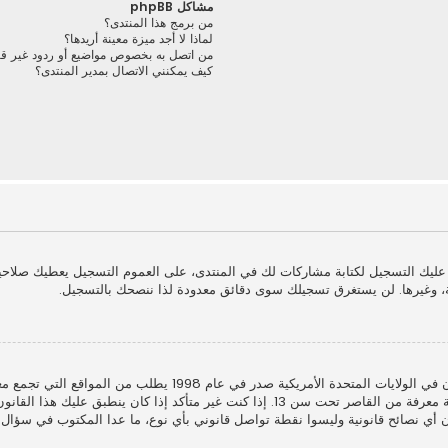
مشاكل phpBB
من برمج هذا المنتدى؟
لماذا لا أجد ميزة معينة أريدها؟
من اتصل به بخصوص مواضيع أو ردود غير قانو
كيف يمكنني الاتصال بمدير المنتدى؟
ا عليك التسجيل لكتابة مشاركات لك في المنتدى، على العموم التسجيل يعطيك صلاح
، وغيرها. لن يستغرق تسجيلك سوى دقائق معدودة لذا ننصحك بالتسجيل.
أشكال أخرى للوصاية القانونية بأن يسمحوا بجمع معلومات خاصة معرفة من القاصر تحت سن 13
الكي هذا المنتدى لا يقدمون أي نصائح قانونية وليسوا نقطة تواصل قانوني بأي نوع، ما عدا المكت