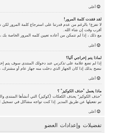
أعلى
لقد فقدت كلمة المرور!
لا تفزع! بالرغم من عدم قدرتنا على استرجاع كلمة المرور لكن
أقرب وقت إن شاء الله..
مع ذلك ، إذا لم تتمكن من أعاده تعيين كلمه المرور الخاصة بك 
أعلى
لماذا يتم إخراجي آليا؟
إذا لم تضع علامة على
تذكرني
عند دخولك المنتدى سوف يتم إخرا
ننصح بذلك إذا كان الجهاز الذي دخلت منه جهاز عام أو مشترك، مث
أعلى
ماذا يعمل ”حذف الكوكيز“ ؟
”حذف الكوكيز“ يحذف الكعكات (كوكيز) التي أنشأها المنتدى والت
تم تفعيلها عن طريق المدير. إذا كنت تواجه مشاكل في تسجيل ا
أعلى
تفضيلات وإعدادات العضو