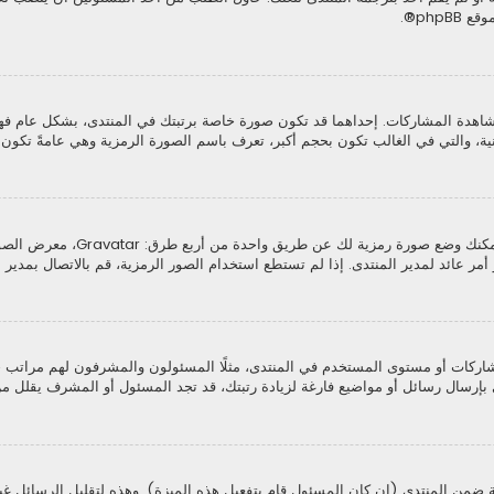
موقع
phpBB
®.
اهدة المشاركات. إحداهما قد تكون صورة خاصة برتبتك في المنتدى، بشكل عام ف
ثانية، والتي في الغالب تكون بحجم أكبر، تعرف باسم الصورة الرمزية وهي عامةً تك
من خلال لوحة التحكم الخاصة بك، ت
ر عائد لمدير المنتدى. إذا لم تستطع استخدام الصور الرمزية، قم بالاتصال بمدير ا
كات أو مستوى المستخدم في المنتدى، مثلًا المسئولون والمشرفون لهم مراتب خاصة
بإرسال رسائل أو مواضيع فارغة لزيادة رتبتك، قد تجد المسئول أو المشرف يقلل من
 ضمن المنتدى (إن كان المسئول قام بتفعيل هذه الميزة). وهذه لتقليل الرسائل غ