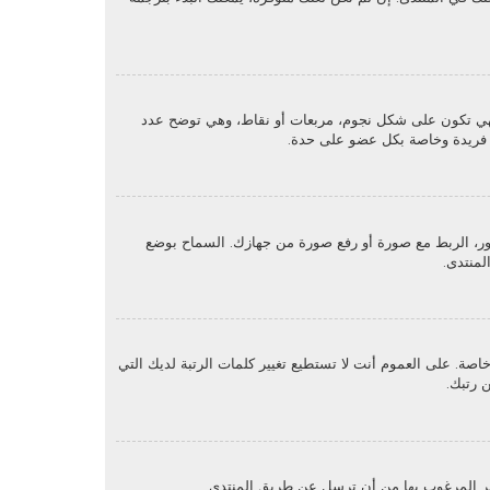
هي تكون على شكل نجوم، مربعات أو نقاط، وهي توضح عدد
ون فريدة وخاصة بكل عضو على حدة.
حت بند "الملف الشخصي" يمكنك وضع صورة رمزية لك عن طريق واحدة من أربع طرق: Gravatar، معرض الصور، الربط مع صورة أو رفع صورة من جهازك. السماح بوضع
لمنتدى.
. على العموم أنت لا تستطيع تغيير كلمات الرتبة لديك التي
 رتبك.
ير المرغوب بها من أن ترسل عن طريق المنتدى.