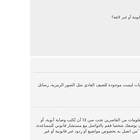
نية أو غير لائقة؟
يات ليست موجودة للضيف العادي مثل الصور الرمزية، رسائل
COPPA، أو قانون حماية خصوصية الأطفال على الويب هو قانون في الولايات المتحدة الأمريكية صدر في عام 1998 يطلب من المواقع التي تجمع معلومات من القاصرين تحت سن 13 أن تُكتَب وصاية أبوية، أو
. إذا كنت غير متأكد إذا كان ينطبق عليك هذا القانون بوصفك شخصا فقم بالتواصل مع مستشار قانوني للمساعدة،
وب في سؤال ”من اتصل به بخصوص مواضيع أو ردود غير قانونية أو غير