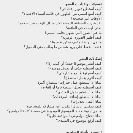
تفضيلات وإعدادات العضو
كيف أستطيع تغيير إعداداتي؟
كيف أمنع اسمي من الظهور في قائمة أسماء الأعضاء؟
الأوقات غير صحيحة!
لقد غيرت المنطقة الزمنية لكن مازال الوقت غير صحيح!
لغتي ليست في القائمة!
ما هي الصور التي تظهر بجانب اسمي؟
كيف أظهر الصورة الرمزية؟
ما هي الرتبة؟ وكيف يمكن تغييرها؟
عندما اضغط على بريد شخص ما يطلب مني الدخول؟
إشكالات النشر
كيف أنشر موضوعًا جديدًا أو أكتب ردًا؟
كيف أستطيع حذف أو تعديل موضوع؟
كيف أضع توقيعًا مع مشاركتي؟
كيف أقوم بعمل استطلاع؟
لماذا لا أستطيع عمل خيارات استطلاع أكثر؟
كيف أستطيع تعديل استطلاع ما أو إلغاءه؟
لماذا لا أستطيع دخول المنتدى؟
لماذا لا أستطيع إضافة المرفقات؟
لماذا أتلقى تحذيرات؟
كيف يمكنني إرسال التقرير عن مشاركة للمشرف؟
ما هي أيقونة حفظ الموضوع الموجودة في صفحة كتابة المواضيع؟
لماذا تحتاج مواضيعي للموافقة عليها؟
كيف أرفع موضوع في المنتدى؟
التنسيق وأنواع المواضيع