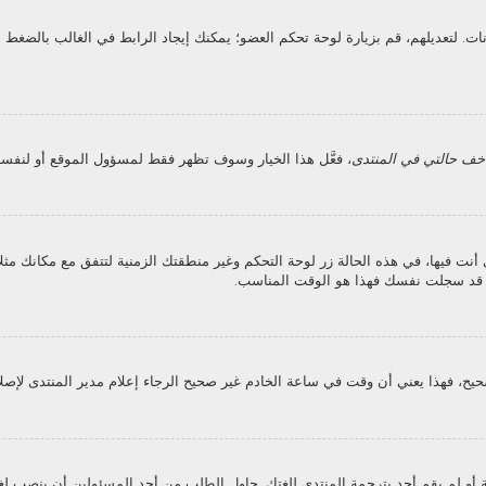
انات. لتعديلهم، قم بزيارة لوحة تحكم العضو؛ يمكنك إيجاد الرابط في الغالب بالض
خف حالتي في المنتدى
، فعَّل هذا الخيار وسوف تظهر فقط لمسؤول الموقع أو لنفسك
فيها، في هذه الحالة زر لوحة التحكم وغير منطقتك الزمنية لتتفق مع مكانك مثلا الر
ن قد سجلت نفسك فهذا هو الوقت المناسب.
يح، فهذا يعني أن وقت في ساعة الخادم غير صحيح الرجاء إعلام مدير المنتدى لإصلا
و لم يقم أحد بترجمة المنتدى للغتك. حاول الطلب من أحد المسئولين أن ينصب لغت