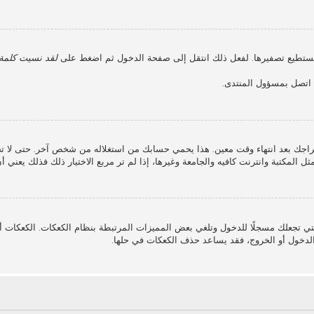
 نستطيع تصفيرها. لفعل ذلك انتقل إلى صفحة الدخول ثم اضغط على
لقد نسيت كلمة 
، اتصل بمسؤول المنتدى.
جك بعد انتهاء وقت معين. هذا يحمي حسابك من استغلاله من شخص آخر. حتى لا ت
ل المكتبة وانترنت كافيه والجامعة وغيرها، إذا لم تر مربع الاختيار ذلك فذلك يعني 
ي تجعلك مسجلًا للدخول وتلغي بعض المميزات المرتبطة بنظام الكعكات. الكعكات أيض
لدخول أو الخروج، فقد يساعد حذف الكعكات في حلها.