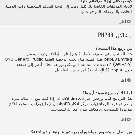
كيف يمكنني إيجاد مرفقاتي كلها؟
لإيجاد المرفقات الخاصة بك كلها اذهب إلى لوحة التحكم الشخصية واتبع الوصلة
الخاصة بالمرفقات الموجودة بها.
أعلى
مشاكل phpBB
من برمج هذا المنتدى؟
هذا المنتدى (في صورته الأصلية) يتم إنتاجه، إطلاقه وترخصيه من
phpBB Limited
. هذا المنتج متاح تحت الرخصة العامة GNU General Public
License, version 2 (GPL-2.0) ويمكن توزيعه مجانًا. أنظر إلى صفحة
حول phpBB )(بالإنجليزية)
لمزيد من التفاصيل.
أعلى
لماذا لا أجد ميزة معينة أريدها؟
هذا البرنامج كُتب ورخص عبر phpBB Limited، إذا كنت تثق أن هناك ميزة
ينبغي توافرها الرجاء زيارة
مركز أفكار phpBB (بالإنجليزية)
حيث ستجد أفكارًا
موجودة للتصويت وبإمكانك طرح أفكارك للتصويت.
أعلى
من اتصل به بخصوص مواضيع أو ردود غير قانونية أو غير لائقة؟