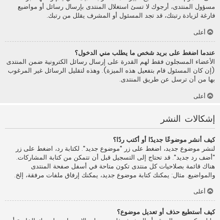
مسؤول المنتدى، أرجوك لا تسئ استغلال المنتدى بإرسال رسائل أو مواضيع
فارغة لزيادة رتبتك، قد تجد المسئول أو المشرف يقلل من رتبك.
أعلى
عندما اضغط على بريد شخص ما يطلب مني الدخول؟
الأعضاء المسجلون فقط لهم القدرة على إرسال رسائل الكترونية ضمن المنتدى
(إن كان المسئول قام بتفعيل هذه الميزة). وهذه لتقليل الرسائل غير المرغوب
بها من أن ترسل عن طريق المنتدى.
أعلى
إشكالات النشر
كيف أنشر موضوعًا جديدًا أو أكتب ردًا؟
لنشر موضوع جديد، اضغط على زر "موضوع جديد". لكتابة رد، اضغط على زر
"أضف رد جديد". قد تحتاج إلى التسجيل قبل أن تتمكن من كتابة المشاركات.
هناك قائمة بصلاحيات كل منتدى تكون متاحة في أسفل صفحة المنتدى
والمواضيع. مثال: يمكنك كتابة موضوع جديد، يمكنك إرفاق ملفات مرفقة، إلخ.
أعلى
كيف أستطيع حذف أو تعديل موضوع؟