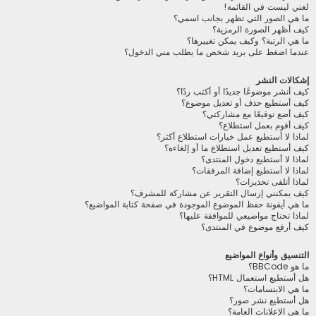
لغتي ليست في القائمة!
ما هي الصور التي تظهر بجانب اسمي؟
كيف أظهر الصورة الرمزية؟
ما هي الرتبة؟ وكيف يمكن تغييرها؟
عندما اضغط على بريد شخص ما يطلب مني الدخول؟
إشكالات النشر
كيف أنشر موضوعًا جديدًا أو أكتب ردًا؟
كيف أستطيع حذف أو تعديل موضوع؟
كيف أضع توقيعًا مع مشاركتي؟
كيف أقوم بعمل استطلاع؟
لماذا لا أستطيع عمل خيارات استطلاع أكثر؟
كيف أستطيع تعديل استطلاع ما أو إلغاءه؟
لماذا لا أستطيع دخول المنتدى؟
لماذا لا أستطيع إضافة المرفقات؟
لماذا أتلقى تحذيرات؟
كيف يمكنني إرسال التقرير عن مشاركة للمشرف؟
ما هي أيقونة حفظ الموضوع الموجودة في صفحة كتابة المواضيع؟
لماذا تحتاج مواضيعي للموافقة عليها؟
كيف أرفع موضوع في المنتدى؟
التنسيق وأنواع المواضيع
ما هو BBCode؟
هل أستطيع استعمال HTML؟
ما هي الابتسامات؟
هل أستطيع نشر صور؟
ما هي الإعلانات العامة؟