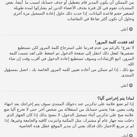
من الممكن أن يكون المدير قام بتعطيل أو حذف حسابك لسبب ما. أيضا، بعض
المنتديات تقوم في كل فترة بحذف الأعضاء الذين لم يشاركوا لمدة طويلة
لتصغير حجم قاعدة البيانات، إذا حدث ذلك حاول إعادة التسجيل مرة أخرى
وحاول أن تكون أكثر تفاعلا في النقاشات.
أعلى
لقد فقدت كلمة المرور!
لا تفزع! بالرغم من عدم قدرتنا على استرجاع كلمة المرور لكن نستطيع
تصفيرها. لفعل ذلك انتقل إلى صفحة الدخول ثم اضغط على
لقد نسيت كلمة
المرور
، اتبع الإرشادات وسوف تستطيع إعادة الدخول في أقرب وقت إن شاء
الله..
مع ذلك ، إذا لم تتمكن من أعاده تعيين كلمه المرور الخاصة بك ، اتصل بمسؤول
المنتدى.
أعلى
لماذا يتم إخراجي آليا؟
إذا لم تضع علامة على
تذكرني
عند دخولك المنتدى سوف يتم إخراجك بعد انتهاء
وقت معين. هذا يحمي حسابك من استغلاله من شخص آخر. حتى لا تخرج آليا ضع
علامة صح على
تذكرني
أثناء تسجيل الدخول، لا ننصح بذلك إذا كان الجهاز الذي
دخلت منه جهاز عام أو مشترك، مثل المكتبة وانترنت كافيه والجامعة وغيرها، إذا
لم تر مربع الاختيار ذلك فذلك يعني أن مدير الموقع عطل هذه الخاصية.
أعلى