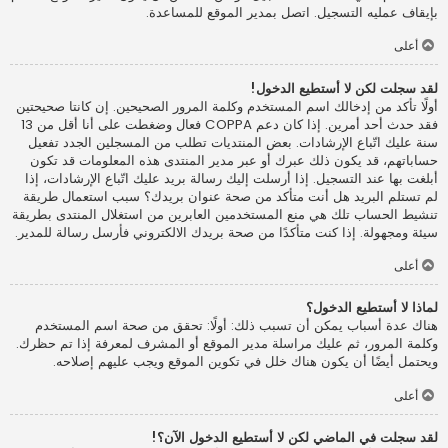
بإيقاف عمليه التسجيل. اتصل بمدير الموقع للمساعدة.
أعلى
لقد سجلت لكن لا أستطيع الدخول!
أولًا تأكد من إدخالك اسم المستخدم وكلمة المرور الصحيحين. إن كانتا صحيحتين
فقد حدث أحد أمرين. إذا كان دعم COPPA فعال وضغطت على أنا أقل من 13
سنة عليك اتّباع الإرشادات. بعض المنتديات تطلب من المسجلين الجدد تفعيل
حساباتهم، قد يكون ذلك عبرك أو عبر مدير المنتدى هذه المعلومات قد تكون
أبلغت بها عند التسجيل. إذا أرسلت إليك رسالة بريد عليك اتّباع الإرشادات، إذا
لم تستلم البريد هل أنت متأكد من صحة عنوان بريدك؟ سبب استعمال طريقة
تنشيط الحساب تلك هي منع المستخدمين العابرين من استغلال المنتدى بطريقة
سيئة ومجهولة. إذا كنت متأكدًا من صحة بريدك الالكتروني فأرسل رسالة للمدير.
أعلى
لماذا لا أستطيع الدخول؟
هناك عدة أسباب يمكن أن تسبب ذلك: أولًا: تحقق من صحة اسم المستخدم
وكلمة المرور، ثم عليك مراسلة مدير الموقع أو المشرف لمعرفة إذا تم حظرك.
ويحتمل أيضًا أن يكون هناك خلل في تكوين الموقع ويجب عليهم إصلاحه.
أعلى
لقد سجلت في الماضي لكن لا أستطيع الدخول الآن؟!