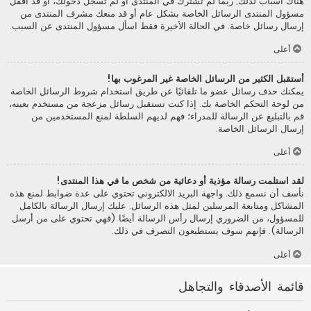
هناك أسباب لذلك; ربما لم تشترك في المنتدى أو لم تسجل دخولك، أو قد أقفل
مسؤول المنتدى الرسائل الخاصة بشكل عام أو قد منعك مشرف المنتدى من
إرسال رسائل خاصة. في الحالة الأخيرة فقط اسأل مسؤول المنتدى عن السبب.
أعلى
أستقبل الكثير من الرسائل الخاصة غير المرغوب بها!
يمكنك حذف رسائل عضو ما تلقائيًا عن طريق استخدام شروط الرسائل الخاصة
من لوحة التحكم الخاصة بك. إذا كنت تستقبل رسائل مزعجة من مستخدم بعينه،
قم بالتبليغ عن الرسالة للمدراء؛ فهم لديهم السلطة لمنع المستخدمين من
إرسال الرسائل الخاصة.
أعلى
لقد استلمت رسالة مؤذية أو دعائية من شخص ما في هذا المنتدى!
نأسف أن نسمع ذلك. واجهة البريد الالكتروني تحتوي على عدة ضوابط لمنع هذه
المشاكل ومتابعة المرسلين لمثل هذه الرسائل. عليك إرسال الرسالة بالكامل
للمسؤول، من الضروري إرسال رأس الرسالة أيضًا (فهي تحتوي على من أرسل
الرسالة). فإنهم سوف يستطيعون التصرف في ذلك.
أعلى
قائمة الأصدقاء والتجاهل