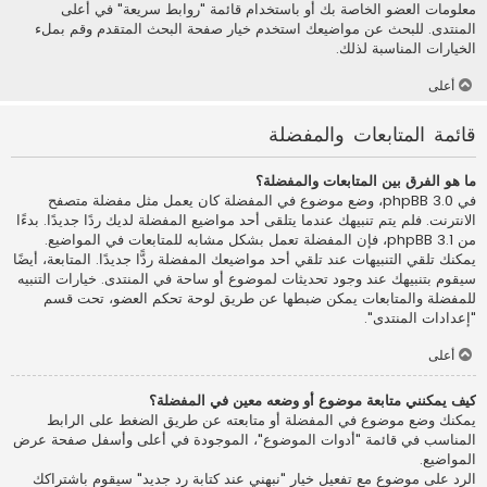
معلومات العضو الخاصة بك أو باستخدام قائمة "روابط سريعة" في أعلى
المنتدى. للبحث عن مواضيعك استخدم خيار صفحة البحث المتقدم وقم بملء
الخيارات المناسبة لذلك.
أعلى
قائمة المتابعات والمفضلة
ما هو الفرق بين المتابعات والمفضلة؟
في phpBB 3.0، وضع موضوع في المفضلة كان يعمل مثل مفضلة متصفح
الانترنت. فلم يتم تنبيهك عندما يتلقى أحد مواضيع المفضلة لديك ردًا جديدًا. بدءًا
من phpBB 3.1، فإن المفضلة تعمل بشكل مشابه للمتابعات في المواضيع.
يمكنك تلقي التنبيهات عند تلقي أحد مواضيعك المفضلة ردًّا جديدًا. المتابعة، أيضًا
سيقوم بتنبيهك عند وجود تحديثات لموضوع أو ساحة في المنتدى. خيارات التنبيه
للمفضلة والمتابعات يمكن ضبطها عن طريق لوحة تحكم العضو، تحت قسم
"إعدادات المنتدى".
أعلى
كيف يمكنني متابعة موضوع أو وضعه معين في المفضلة؟
يمكنك وضع موضوع في المفضلة أو متابعته عن طريق الضغط على الرابط
المناسب في قائمة "أدوات الموضوع"، الموجودة في أعلى وأسفل صفحة عرض
المواضيع.
الرد على موضوع مع تفعيل خيار "نبهني عند كتابة رد جديد" سيقوم باشتراكك