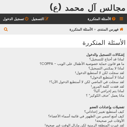
مجالس آل محمد (ع)
الأسئلة المتكررة
التسجيل
تسجيل الدخول
ب
فهرس المنتدى
الأسئلة المتكررة
ح
الأسئلة المتكررة
ث
إشكالات التسجيل والدخول
لماذا قد أحتاج للتسجيل؟
ما هو قانون حماية خصوصية الأطفال على الويب - COPPA؟
لماذا لا يمكنني التسجيل؟
لقد سجلت لكن لا أستطيع الدخول!
لماذا لا أستطيع الدخول؟
لقد سجلت في الماضي لكن لا أستطيع الدخول الآن؟!
لقد فقدت كلمة المرور!
لماذا يتم إخراجي آليا؟
ماذا يعمل ”حذف الكوكيز“ ؟
تفضيلات وإعدادات العضو
كيف أستطيع تغيير إعداداتي؟
كيف أمنع اسمي من الظهور في قائمة أسماء الأعضاء؟
الأوقات غير صحيحة!
لقد غيرت المنطقة الزمنية لكن مازال الوقت غير صحيح!