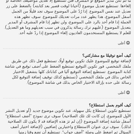
ما لم تكن مدير الموقع أو المشرف فلن تستطيع إلا تعديل مواضيعك الخاصة أو
إلغاءها. تستطيع تعديل موضوع (أحيانا لوقت قصير بعد كتابته) بالضغط على زر
تعديل عند نفس الموضوع. إذا رُدّ على الموضوع سوف تجد قليلًا من الجمل
أسفل الموضوع، هذا يظهر عدد مرات تعديلك للموضوع. سوف تظهر هذه
الجملة إذا قام أحد بالرد على الموضوع، ولن تظهر إذا قام المشرف أو المدير
بتعديل الموضوع (عليهم ترك رسالة يذكرون في سبب تعديلهم وما هو التعديل).
للعلم لا يستطيع المستخدمون العاديون إلغاء الموضوع إذا ردّ عليه أحد.
أعلى
كيف أضع توقيعًا مع مشاركتي؟
لإضافة توقيع للموضوع عليك تكوين توقيع أولًا، تستطيع فعل ذلك عن طريق
ملفك الشخصي. فور تكوين التوقيع تستطيع الضغط على
أضف توقيع
في شاشة
كتابة الموضوع. تستطيع إضافة التوقيع آليا في كتاباتك كلها بتشغيل الاختيار
الخاص بذلك في ملفك الشخصي (تستطيع كذلك توقيف إضافة التوقيع لكل
رسالة على حده بإزالة الاختيار الخاص بذلك في شاشة الموضوع).
أعلى
كيف أقوم بعمل استطلاع؟
تستطيع تكوين استطلاع بكل سهولة، عند تكوين موضوع جديد (أو تعديل النشر
الأول للموضوع، إن كانت لك تلك الصلاحية) سوف ترى نموذج ”أضف استطلاع“
أسفل شاشة إضافة الموضوع (إن لم ترَ هذه الإضافة قد لا يكون لك الصلاحية
لذلك). سوف ترى عنوان الاستطلاع واختيارين إضافيين (لإضافة اختيار أضف
السؤال ثم اضغط على وصلة ”أضف جواب“. تستطيع أن تضع وقتا زمنيا