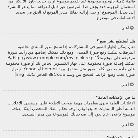
قائمة كاملة بالوجوه موجودة عند تقديم موضوع أو رد جديد، حاول ألاّ تكثر من
استعمال الوجوه، فقد يجعل هذا الموضوع غير قابل للقراءة مما يدعو المشرف
إلى تعديل الموضوع أو حتى إزالته تمامًا، مدير الموقع له الحق في تحديد
الابتسامات في موضوع.
أعلى
هل أستطيع نشر صور؟
نعم، يمكن إظهار الصور في المشاركات، إذا سمح مدير المنتدى بخاصية
المرفقات يمكنك رفع صورة للمنتدى. ومع ذلك يمكنك إضافتها من رابط صورة
مرفوعة على موقع مثلًا http://www.example.com/my-picture.gif ولا
يمكنك إضافة صورة محفوظة على جهاز الكمبيوتر الخاص بك أو صورة محفوظة
على خادم محمي بكلمة مرور مثل صندوق بريد hotmail أو Yahoo. لإظهار
صورة يجب وضع الرابط الصحيح بين وسم BBCode الخاص بذلك [img].
أعلى
ما هي الإعلانات العامة؟
الإعلانات العامة تحوي معلومات مهمة يتوجب الاطلاع عليها. وستظهر الإعلانات
العامة أعلى المنتديات جميعها وفي لوحة تحكم ملفك الشخصي أيضًا. إضافة
موضوع كإعلان عام يعود إلى صلاحياتك الموضوعة من مدير المنتدى.
أعلى
ما هي الإعلانات؟