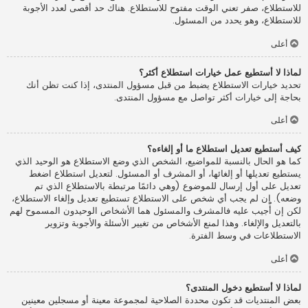
للاستطلاع، صفر تعني الوقت مفتوح للاستطلاع. هناك حد أقصى لعدد الأجوبة
للاستطلاع، وهو يحدد من المسئول.
أعلى
لماذا لا أستطيع عمل خيارات استطلاع أكثر؟
تحديد خيارات الاستطلاع يضبط من قبل مسؤول المنتدى، إذا كنت تظن أنك
بحاجة إلى خيارات أكثر تواصل مع مسؤول المنتدى.
أعلى
كيف أستطيع تعديل استطلاع ما أو إلغاءه؟
كما هو الحال بالنسبة للمواضيع، الشخص الذي وضع الاستطلاع هو الوحيد الذي
يستطيع تعديلها أو إلغائها، أو المشرف أو المسئول. لتعديل استطلاع اضغط
تعديل على أول إرسال للموضوع (وهي دائمًا مرتبطة بالاستطلاع الذي تم
وضعه). إن لم يجب أي شخص على الاستطلاع تستطيع تعديل وإلغاء الاستطلاع،
لكن إن أُجيب عليه فالمشرف والمسئول هما الأشخاص الوحيدون المسموح لهم
بالتعديل والإلغاء. وهذا لمنع الأشخاص من تغيير الأسئلة والأجوبة وتزوير
الاستطلاعات في وسط الفترة.
أعلى
لماذا لا أستطيع دخول المنتدى؟
بعض المنتديات قد تكون محددة الصلاحية لمجموعة معينة أو مسجلين معينين