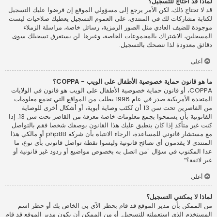
لماذا قد أحتاج للتسجيل؟
قد لا تحتاج ذلك، لكن الأمر يرجع إلى مسؤولي الموقع إن فرضوا عليك التسجيل
لكتابة مشاركات لك في المنتدى، على العموم التسجيل يعطيك صلاحيات ليست
موجودة للضيف العادي مثل الصور الرمزية، رسائل خاصة، مراسلة الزملاء
المسجلين، الاشتراك بالمجموعات الخاصة، وغيرها. لن يستغرق تسجيلك سوى
دقائق معدودة لذا ننصحك بالتسجيل.
أعلى
ما هو قانون حماية خصوصية الأطفال على الويب - COPPA؟
COPPA، أو قانون حماية خصوصية الأطفال على الويب هو قانون في الولايات
المتحدة الأمريكية صدر في عام 1998 يطلب من المواقع التي تجمع معلومات
من القاصرين تحت سن 13 أن تُكتَب وصاية أبوية، أو أشكال أخرى للوصاية
القانونية بأن يسمحوا بجمع معلومات خاصة معرفة من القاصر تحت سن 13. إذا
كنت غير متأكد إذا كان ينطبق عليك هذا القانون بوصفك شخصا فقم بالتواصل
مع مستشار قانوني للمساعدة، الرجاء الانتباه بأن شركة phpBB أو مالكي هذا
المنتدى لا يقدمون أي نصائح قانونية وليسوا نقطة تواصل قانوني بأي نوع، ما
عدا المكتوب في سؤال ”من اتصل به بخصوص مواضيع أو ردود غير قانونية أو
غير لائقة؟“ .
أعلى
لماذا لا يمكنني التسجيل؟
من الممكن بأن مدير الموقع قد قام بحظر الآي بي الخاص بك أو حظر اسم
المستخدم الذي استعملته للتسجيل. أو من الممكن أن يكون مدير الموقع قد قام