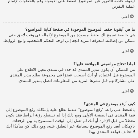
أيقونة خاصة للتقرير عن الموضوع. اضغط على الأيقونة وقم بالخطوات لإتمام
عملية التقرير.
أعلى
ما هي أيقونة حفظ الموضوع الموجودة في صفحة كتابة المواضيع؟
هي خاصية تسمح لك بحفظ مسودة من الموضوع لإكماله في وقت لاحق حتى
تتمكن من إضافته. لمعرفة المزيد اتجه إلى لوحة التحكم الشخصية واتبع الروابط.
أعلى
لماذا تحتاج مواضيعي للموافقة عليها؟
من الممكن أن يكون مدير المنتدى قد حدد في منتدى معين الاطلاع على
الموضوع قبل اعتماده أو أنك أصبحت عضوًا في مجموعة يطلع مدير المنتدى
على مشاركاتهم قبل نشرها. لمزيد من المعلومات اتصل بمدير المنتدى.
أعلى
كيف أرفع موضوع في المنتدى؟
بالضغط على رابط ”رفع الموضوع“ عندما تطلع عليه بإمكانك رفع الموضوع إلى
قمة المنتدى في الصفحة الأولى. ومع ذلك إذا لم تستطع رؤية الرابط فقد يكون
معطلا من قبل الإدارة أو أنك لم تصل إلى الوقت المسموح به بين الرفعات.
بالإمكان أيضا رفع الموضوع ببساطة عبر التعليق عليه، ومع ذلك، كن متأكدًا أنك
لا تخالف قواعد المنتدى بهذا.