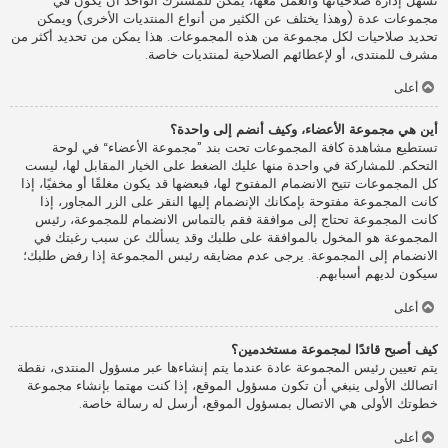
تسهل إدارة صلاحياتها والعمل معها، يمكن للمشترك الواحد أن يكون في
مجموعات عدة (وهذا يختلف عن الكثير من أنواع المنتديات الأخرى) ويمكن
تحديد صلاحيات لكل مجموعة من هذه المجموعات. هذا يمكن من تحديد أكثر من
مشرف للمنتدى، أو لإعطائهم الصلاحية لمنتديات خاصة.
أعلى
أين هي مجموعة الأعضاء، وكيف أنضم إلى واحدة؟
تستطيع مشاهدة كافة المجموعات تحت بند ”مجموعة الأعضاء“ في لوحة
التحكم. للمشاركة في واحدة منها عليك الضغط على الخيار المقابل لها، ليست
كل المجموعات تتيح الانضمام المفتوح لها، فبعضها قد يكون مغلقًا أو مخفيًا، إذا
كانت المجموعة مفتوحة بإمكانك الإنضمام إليها النقر على الزر المجاور، إذا
كانت المجموعة تحتاج إلى موافقة فقم بالتماس الانضمام للمجموعة، رئيس
المجموعة هو المخول بالموافقة على طلبك وقد يسألك عن سبب رغبتك في
الانضمام إلى المجموعة. يرجى عدم مضايقه رئيس المجموعة إذا رفض طلبك؛
سيكون لديهم أسبابهم.
أعلى
كيف أصبح قائدًا لمجموعة مستخدمين؟
يتم تعيين رئيس المجموعة عادة عندما يتم إنشاءها عبر مسؤول المنتدى، نقطة
اتصالك الأولى ينبغي أن تكون مسؤول الموقع، إذا كنت مهتما بإنشاء مجموعة
خطوتك الأولى هي الاتصال بمسؤول الموقع، أرسل له رسالة خاصة.
أعلى