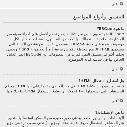
أعلى
التنسيق وأنواع المواضيع
ما هو BBCode؟
BBCode هو تطبيق خاص من HTML، يقدم تحكم أفصل على أجزاء معينة من
المشاركة، صلاحية استعمالك لها تحدد من المسئول، تستطيع تعطيلها لكل
موضوع تنشره على حدة، BBCode تستعمل نفس الطريقة في الكتابة التي
يستعملها HTML، الرموز محاطة بأقواس مربعة [ و ] بدلًا من < and > وتعطي
تحكما أكثر في تنسيق النص. لمزيد من المعلومات عن BBCode انظر الدليل
الخاص بها في شاشة كتابة الموضوع.
أعلى
هل أستطيع استعمال HTML؟
لا، غير مسموح لك بكتابة HTML في هذا المنتدى مقدمة على أنها HTML. معظم
التنسيقات التي تستعملها HTML يمكن أن تطبق باستعمال BBCode بدلا منها.
أعلى
ما هي الابتسامات؟
الابتسامات أو الرموز الانفعالية هي صور صغيرة من الممكن استعمالها للتعبير
عن المشاعر باستعمال حروف قليلة، مثلًا الرمزين :) تعني سعيد، :( تعني حزين.