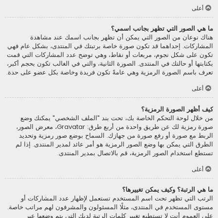
أعلى
ما هي الصور التي تظهر بجانب اسمي؟
هناك نوعان من الصور التي يمكن أن تظهر بجانب اسمك عند مشاهدة
المشاركات. إحداهما قد تكون صورة خاصة برتبتك في المنتدى، بشكل عام فهي
تكون على شكل نجوم، مربعات أو نقاط، وهي توضح عدد المشاركات التي قمت
بكتابتها أو حالتك في المنتدى. الصورة الثانية، والتي في الغالب تكون بحجم أكبر،
تعرف باسم الصورة الرمزية وهي عامةً تكون فريدة وخاصة بكل عضو على حدة.
أعلى
كيف أظهر الصورة الرمزية؟
من خلال لوحة التحكم الخاصة بك، تحت بند "الملف الشخصي" يمكنك وضع
صورة رمزية لك عن طريق واحدة من أربع طرق: Gravatar، معرض الصور،
الربط مع صورة أو رفع صورة من جهازك. السماح بوضع صور رمزية وتحديد
الطرق التي يمكن بها وضع الصور الرمزية هو أمر عائد لمدير المنتدى. إذا لم
تستطع استخدام الصور الرمزية، قم بالاتصال بمدير المنتدى.
أعلى
ما هي الرتبة؟ وكيف يمكن تغييرها؟
الرتب التي تظهر تحت اسم المستخدم تستعمل لإظهار عدد المشاركات أو
مستوى المستخدم في المنتدى، مثلًا المسئولون والمشرفون لهم مراتب خاصة.
على العموم أنت لا تستطيع تغيير كلمات الرتبة لديك التي يتم وضعها عبر