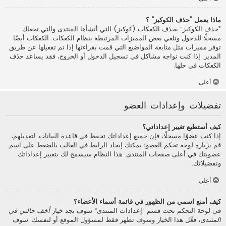
ماذا يعمل ”حذف الكوكيز“ ؟
”حذف الكوكيز“ يحذف الكعكات (كوكيز) التي أنشأها المنتدى والتي تجعلك
مسجلًا للدخول وتلغي بعض المميزات المرتبطة بنظام الكعكات. الكعكات أيضًا
توفر مميزات مثل متابعة المواضيع التي قمت بقراءتها إذا تم تفعيلها عن طريق
المدير. إذا كنت تواجه مشاكل في تسجيل الدخول أو الخروج، فقد يساعد حذف
الكعكات في حلها.
أعلى
تفضيلات وإعدادات العضو
كيف أستطيع تغيير إعداداتي؟
إذا كنت عضوًا مسجلًا، فإن جميع إعداداتك تحفظ في قاعدة البيانات. لتعديلهم،
قم بزيارة لوحة تحكم العضو؛ يمكنك إيجاد الرابط في الغالب بالضغط على اسم
عضويتك في أعلى صفحات المنتدى. هذا النظام سيسمح لك بتغيير إعداداتك
وتفضيلاتك.
أعلى
كيف أمنع اسمي من الظهور في قائمة أسماء الأعضاء؟
في لوحة التحكم تحت قسم ”إعدادات المنتدى“ سوف تجد خيار
أخف حالتي في
المنتدى
، فعَّل هذا الخيار وسوف تظهر فقط لمسؤول الموقع أو لنفسك. سوف