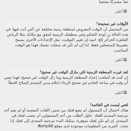
تعدّ مشتركا مختفيا.
أعلى
الأوقات غير صحيحة!
من المحتمل أن الوقت المعروض لمنطقة زمنية مختلفة عن التي أنت فيها، في
هذه الحالة زر لوحة التحكم وغير منطقتك الزمنية لتتفق مع مكانك مثلا الرياض
القاهرة الجزائر إلخ. انتبه إن تغيير التوقيت، مثل الإعدادات الأخرى يسمح
بتغييرها للمسجلين فقط. لذا إن لم تكن قد سجلت نفسك فهذا هو الوقت
المناسب.
أعلى
لقد غيرت المنطقة الزمنية لكن مازال الوقت غير صحيح!
إن كنت قد أصلحت إعداد المنطقة الزمنية وما زال الوقت غير صحيح، فهذا يعني
أن وقت في ساعة الخادم غير صحيح الرجاء إعلام مدير المنتدى لإصلاح الخطأ.
أعلى
لغتي ليست في القائمة!
هناك احتمال أن المسئول لم يضع لغتك من ضمن اللغات المنصبة أو لم يقم أحد
بترجمة المنتدى للغتك. حاول الطلب من أحد المسئولين أن ينصب لغتك في
المنتدى. إن لم تكن لغتك متوفرة، يمكنك البدء بترجمة المنتدى إلى لغتك إذا
شئت. المزيد من المعلومات موجودة لدى موقع
phpBB
®.