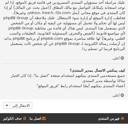
عليك مراسلة أحد مسؤولي المنتدى المسرودين في قائمة فريق الموقع، إذا لم
توجد استجابة بإمكانك التواصل مع مالك النطاق (اعمل
بحث عن المالك
) أو إذا
كان المنتدى في موقع مجاني (مثل yahoo، free.fr، f2s.com، وغيرها)،
فخاطب إدارة الموقع أو إدارة سوء الاستغلال. عليك ملاحظة أن phpBB Group
ليس لها أي تحكم ولا تتحمل أي مسؤولية عن كيفية أو مكان أو من الشخص
الذي يستعمل هذا المنتدى. ليس هناك أي فائدة من مخاطبة phpBB Group
لأي مواضيع قانونية (القبض والتحري، المسئولية القانونية، التعليقات والسب
العلني، وغيرها) لها علاقة مباشرة بموقع phpbb.com أو برنامج phpBB بذاته.
إن أرسلت رسالة الكترونية لـ phpBB Group عن أي شخص ثالث يستعمل
البرنامج فربما لن تستلم ردا.
أعلى
كيف يمكنني الاتصال بمدير المنتدى؟
جميع مستخدمي المنتدى يمكنهم استخدام صفحة "اتصل بنا"، إذا كان الخيار
متاحًا بواسطة مدير المنتدى.
أعضاء المنتدى يمكنهم أيضًا استخدام رابط "فريق الموقع".
أعلى
الانتقال إلى
فهرس المنتدى
اتصل بنا
حذف الكوكيز