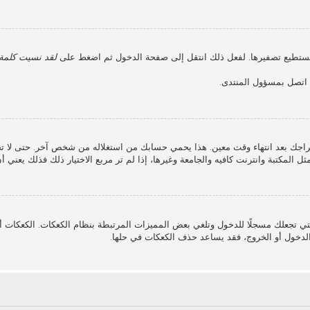
 نستطيع تصفيرها. لفعل ذلك انتقل إلى صفحة الدخول ثم اضغط على
لقد نسيت كلمة 
، اتصل بمسؤول المنتدى.
جك بعد انتهاء وقت معين. هذا يحمي حسابك من استغلاله من شخص آخر. حتى لا ت
ل المكتبة وانترنت كافيه والجامعة وغيرها، إذا لم تر مربع الاختيار ذلك فذلك يعني 
ي تجعلك مسجلًا للدخول وتلغي بعض المميزات المرتبطة بنظام الكعكات. الكعكات أيض
لدخول أو الخروج، فقد يساعد حذف الكعكات في حلها.