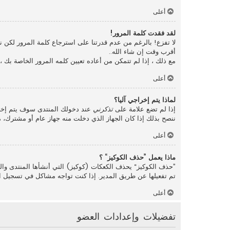
أعلى
لقد فقدت كلمة المرور!
لا تفزع! بالرغم من عدم قدرتنا على استرجاع كلمة المرور لكن
أقرب وقت إن شاء الله..
مع ذلك ، إذا لم تتمكن من أعاده تعيين كلمه المرور الخاصة بك 
أعلى
لماذا يتم إخراجي آليا؟
إذا لم تضع علامة على
تذكرني
عند دخولك المنتدى سوف يتم إخرا
ننصح بذلك إذا كان الجهاز الذي دخلت منه جهاز عام أو مشترك، مث
أعلى
ماذا يعمل ”حذف الكوكيز“ ؟
”حذف الكوكيز“ يحذف الكعكات (كوكيز) التي أنشأها المنتدى والت
تم تفعيلها عن طريق المدير. إذا كنت تواجه مشاكل في تسجيل ا
أعلى
تفضيلات وإعدادات العضو