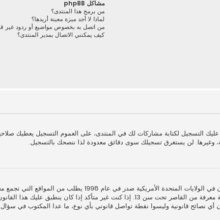
مشاكل phpBB
من برمج هذا المنتدى؟
لماذا لا أجد ميزة معينة أريدها؟
من اتصل به بخصوص مواضيع أو ردود غير قانو
كيف يمكنني الاتصال بمدير المنتدى؟
ا عليك التسجيل لكتابة مشاركات لك في المنتدى، على العموم التسجيل يعطيك صلاح
، وغيرها. لن يستغرق تسجيلك سوى دقائق معدودة لذا ننصحك بالتسجيل.
أشكال أخرى للوصاية القانونية بأن يسمحوا بجمع معلومات خاصة معرفة من القاصر تحت سن 13
الكي هذا المنتدى لا يقدمون أي نصائح قانونية وليسوا نقطة تواصل قانوني بأي نوع، ما عدا المكت