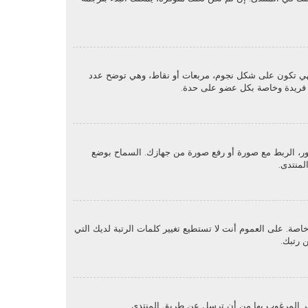
هي تكون على شكل نجوم، مربعات أو نقاط، وهي توضح عدد
ون فريدة وخاصة بكل عضو على حدة.
حت بند "الملف الشخصي" يمكنك وضع صورة رمزية لك عن طريق واحدة من أربع طرق: Gravatar، معرض الصور، الربط مع صورة أو رفع صورة من جهازك. السماح بوضع
لمنتدى.
. على العموم أنت لا تستطيع تغيير كلمات الرتبة لديك التي
 رتبك.
ير المرغوب بها من أن ترسل عن طريق المنتدى.