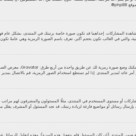
موقع
phpBB
®.
اهدة المشاركات. إحداهما قد تكون صورة خاصة برتبتك في المنتدى، بشكل عام ف
ثانية، والتي في الغالب تكون بحجم أكبر، تعرف باسم الصورة الرمزية وهي عامةً تك
من خلال لوحة التحكم الخاصة بك، ت
ر عائد لمدير المنتدى. إذا لم تستطع استخدام الصور الرمزية، قم بالاتصال بمدير ا
كات أو مستوى المستخدم في المنتدى، مثلًا المسئولون والمشرفون لهم مراتب خاصة
بإرسال رسائل أو مواضيع فارغة لزيادة رتبتك، قد تجد المسئول أو المشرف يقلل من
 ضمن المنتدى (إن كان المسئول قام بتفعيل هذه الميزة). وهذه لتقليل الرسائل غ