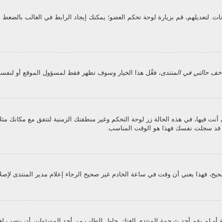
انات. لتعديلهم، قم بزيارة لوحة تحكم العضو؛ يمكنك إيجاد الرابط في الغالب بالض
خف حالتي في المنتدى
، فعَّل هذا الخيار وسوف تظهر فقط لمسؤول الموقع أو لنفسك
فيها، في هذه الحالة زر لوحة التحكم وغير منطقتك الزمنية لتتفق مع مكانك مثلا الر
ن قد سجلت نفسك فهذا هو الوقت المناسب.
يح، فهذا يعني أن وقت في ساعة الخادم غير صحيح الرجاء إعلام مدير المنتدى لإصلا
و لم يقم أحد بترجمة المنتدى للغتك. حاول الطلب من أحد المسئولين أن ينصب لغت