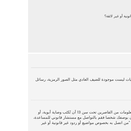
نية أو غير لائقة؟
يات ليست موجودة للضيف العادي مثل الصور الرمزية، رسائل
COPPA، أو قانون حماية خصوصية الأطفال على الويب هو قانون في الولايات المتحدة الأمريكية صدر في عام 1998 يطلب من المواقع التي تجمع معلومات من القاصرين تحت سن 13 أن تُكتَب وصاية أبوية، أو
. إذا كنت غير متأكد إذا كان ينطبق عليك هذا القانون بوصفك شخصا فقم بالتواصل مع مستشار قانوني للمساعدة،
وب في سؤال ”من اتصل به بخصوص مواضيع أو ردود غير قانونية أو غير