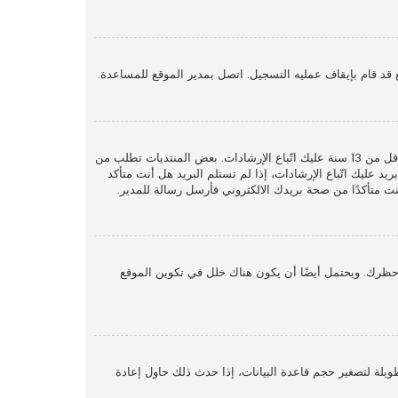
قد قام بإيقاف عمليه التسجيل. اتصل بمدير الموقع للمساعدة.
أولًا تأكد من إدخالك اسم المستخدم وكلمة المرور الصحيحين. إن كانتا صحيحتين فقد حدث أحد أمرين. إذا كان دعم COPPA فعال وضغطت على أنا أقل من 13 سنة عليك اتّباع الإرشادات. بعض المنتديات تطلب من
 عليك اتّباع الإرشادات، إذا لم تستلم البريد هل أنت متأكد
متأكدًا من صحة بريدك الالكتروني فأرسل رسالة للمدير.
حظرك. ويحتمل أيضًا أن يكون هناك خلل في تكوين الموقع
لة لتصغير حجم قاعدة البيانات، إذا حدث ذلك حاول إعادة