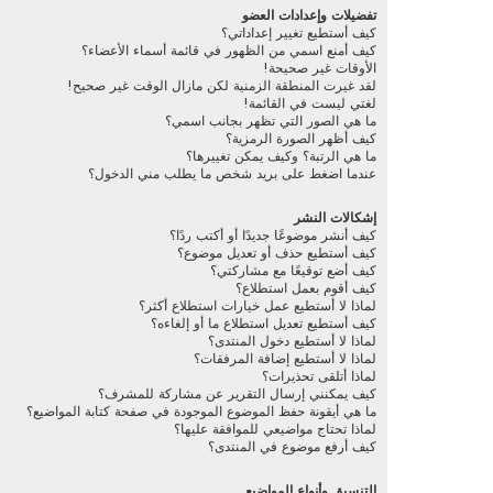
تفضيلات وإعدادات العضو
كيف أستطيع تغيير إعداداتي؟
كيف أمنع اسمي من الظهور في قائمة أسماء الأعضاء؟
الأوقات غير صحيحة!
لقد غيرت المنطقة الزمنية لكن مازال الوقت غير صحيح!
لغتي ليست في القائمة!
ما هي الصور التي تظهر بجانب اسمي؟
كيف أظهر الصورة الرمزية؟
ما هي الرتبة؟ وكيف يمكن تغييرها؟
عندما اضغط على بريد شخص ما يطلب مني الدخول؟
إشكالات النشر
كيف أنشر موضوعًا جديدًا أو أكتب ردًا؟
كيف أستطيع حذف أو تعديل موضوع؟
كيف أضع توقيعًا مع مشاركتي؟
كيف أقوم بعمل استطلاع؟
لماذا لا أستطيع عمل خيارات استطلاع أكثر؟
كيف أستطيع تعديل استطلاع ما أو إلغاءه؟
لماذا لا أستطيع دخول المنتدى؟
لماذا لا أستطيع إضافة المرفقات؟
لماذا أتلقى تحذيرات؟
كيف يمكنني إرسال التقرير عن مشاركة للمشرف؟
ما هي أيقونة حفظ الموضوع الموجودة في صفحة كتابة المواضيع؟
لماذا تحتاج مواضيعي للموافقة عليها؟
كيف أرفع موضوع في المنتدى؟
التنسيق وأنواع المواضيع