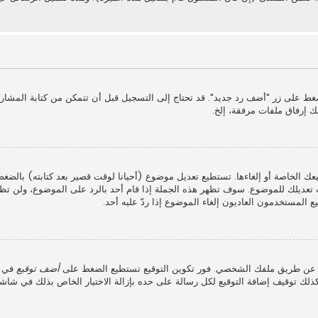
غط على زر "أضف رد جديد". قد تحتاج إلى التسجيل قبل أن تتمكن من كتابة المشار
ك إرفاق ملفات مرفقة، إلخ.
عك الخاصة أو إلغاءها. تستطيع تعديل موضوع (أحيانا لوقت قصير بعد كتابته) بالضغ
عديلك للموضوع. سوف تظهر هذه الجملة إذا قام أحد بالرد على الموضوع، ولن تظه
 المستخدمون العاديون إلغاء الموضوع إذا ردّ عليه أحد.
ذلك عن طريق ملفك الشخصي. فور تكوين التوقيع تستطيع الضغط على
أضف توقيع
في ش
لك توقيف إضافة التوقيع لكل رسالة على حده بإزالة الاختيار الخاص بذلك في شاش