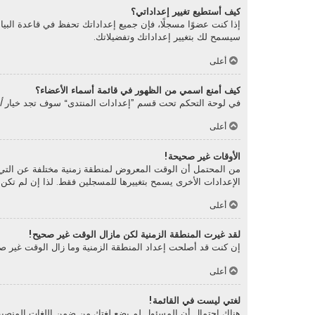
كيف أستطيع تغيير إعداداتي؟
إذا كنت عضوًا مسجلًا، فإن جميع إعداداتك تحفظ في قاعدة البي
سيسمح لك بتغيير إعداداتك وتفضيلاتك.
أعلى
كيف أمنع اسمي من الظهور في قائمة أسماء الأعضاء؟
في لوحة التحكم تحت قسم ”إعدادات المنتدى“ سوف تجد خيار
أ
أعلى
الأوقات غير صحيحة!
من المحتمل أن الوقت المعروض لمنطقة زمنية مختلفة عن التي أنت 
الإعدادات الأخرى يسمح بتغييرها للمسجلين فقط. لذا إن لم تك
أعلى
لقد غيرت المنطقة الزمنية لكن مازال الوقت غير صحيح!
إن كنت قد أصلحت إعداد المنطقة الزمنية وما زال الوقت غير صح
أعلى
لغتي ليست في القائمة!
هناك احتمال أن المسئول لم يضع لغتك من ضمن اللغات المنصبة أ