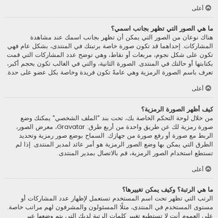
أعلى
ما هي الصور التي تظهر بجانب اسمي؟
هناك نوعان من الصور التي يمكن أن تظهر بجانب اسمك عند مشاهدة
المشاركات. إحداهما قد تكون صورة خاصة برتبتك في المنتدى، بشكل عام فهي
تكون على شكل نجوم، مربعات أو نقاط، وهي توضح عدد المشاركات التي قمت
بكتابتها أو حالتك في المنتدى. الصورة الثانية، والتي في الغالب تكون بحجم أكبر،
تعرف باسم الصورة الرمزية وهي عامةً تكون فريدة وخاصة بكل عضو على حدة.
أعلى
كيف أظهر الصورة الرمزية؟
من خلال لوحة التحكم الخاصة بك، تحت بند "الملف الشخصي" يمكنك وضع
صورة رمزية لك عن طريق واحدة من أربع طرق: Gravatar، معرض الصور،
الربط مع صورة أو رفع صورة من جهازك. السماح بوضع صور رمزية وتحديد
الطرق التي يمكن بها وضع الصور الرمزية هو أمر عائد لمدير المنتدى. إذا لم
تستطع استخدام الصور الرمزية، قم بالاتصال بمدير المنتدى.
أعلى
ما هي الرتبة؟ وكيف يمكن تغييرها؟
الرتب التي تظهر تحت اسم المستخدم تستعمل لإظهار عدد المشاركات أو
مستوى المستخدم في المنتدى، مثلًا المسئولون والمشرفون لهم مراتب خاصة.
على العموم أنت لا تستطيع تغيير كلمات الرتبة لديك التي يتم وضعها عبر