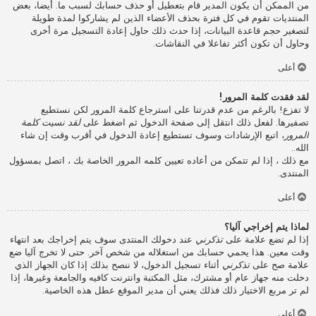
من الممكن أن يكون المدير قام بتعطيل أو حذف حسابك لسبب ما. أيضا، بعض
المنتديات تقوم في كل فترة بحذف الأعضاء الذين لم يشاركوا لمدة طويلة
لتصغير حجم قاعدة البيانات، إذا حدث ذلك حاول إعادة التسجيل مرة أخرى
وحاول أن تكون أكثر تفاعلا في النقاشات.
أعلى
لقد فقدت كلمة المرور!
لا تفزع! بالرغم من عدم قدرتنا على استرجاع كلمة المرور لكن نستطيع
تصفيرها. لفعل ذلك انتقل إلى صفحة الدخول ثم اضغط على
لقد نسيت كلمة
المرور
، اتبع الإرشادات وسوف تستطيع إعادة الدخول في أقرب وقت إن شاء
الله..
مع ذلك ، إذا لم تتمكن من أعاده تعيين كلمه المرور الخاصة بك ، اتصل بمسؤول
المنتدى.
أعلى
لماذا يتم إخراجي آليا؟
إذا لم تضع علامة على
تذكرني
عند دخولك المنتدى سوف يتم إخراجك بعد انتهاء
وقت معين. هذا يحمي حسابك من استغلاله من شخص آخر. حتى لا تخرج آليا ضع
علامة صح على
تذكرني
أثناء تسجيل الدخول، لا ننصح بذلك إذا كان الجهاز الذي
دخلت منه جهاز عام أو مشترك، مثل المكتبة وانترنت كافيه والجامعة وغيرها، إذا
لم تر مربع الاختيار ذلك فذلك يعني أن مدير الموقع عطل هذه الخاصية.
أعلى