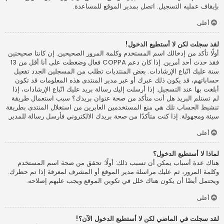
بإيقاف عمليه التسجيل. اتصل بمدير الموقع للمساعدة.
أعلى
لقد سجلت لكن لا أستطيع الدخول!
أولًا تأكد من إدخالك اسم المستخدم وكلمة المرور الصحيحين. إن كانتا صحيحتين
فقد حدث أحد أمرين. إذا كان دعم COPPA فعال وضغطت على أنا أقل من 13
سنة عليك اتّباع الإرشادات. بعض المنتديات تطلب من المسجلين الجدد تفعيل
حساباتهم، قد يكون ذلك عبرك أو عبر مدير المنتدى هذه المعلومات قد تكون
أبلغت بها عند التسجيل. إذا أرسلت إليك رسالة بريد عليك اتّباع الإرشادات، إذا
لم تستلم البريد هل أنت متأكد من صحة عنوان بريدك؟ سبب استعمال طريقة
تنشيط الحساب تلك هي منع المستخدمين العابرين من استغلال المنتدى بطريقة
سيئة ومجهولة. إذا كنت متأكدًا من صحة بريدك الالكتروني فأرسل رسالة للمدير.
أعلى
لماذا لا أستطيع الدخول؟
هناك عدة أسباب يمكن أن تسبب ذلك: أولًا: تحقق من صحة اسم المستخدم
وكلمة المرور، ثم عليك مراسلة مدير الموقع أو المشرف لمعرفة إذا تم حظرك.
ويحتمل أيضًا أن يكون هناك خلل في تكوين الموقع ويجب عليهم إصلاحه.
أعلى
لقد سجلت في الماضي لكن لا أستطيع الدخول الآن؟!