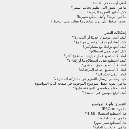
لغتي ليست في القائمة!
ما هي الصور التي تظهر بجانب اسمي؟
كيف أظهر الصورة الرمزية؟
ما هي الرتبة؟ وكيف يمكن تغييرها؟
عندما اضغط على بريد شخص ما يطلب مني الدخول؟
إشكالات النشر
كيف أنشر موضوعًا جديدًا أو أكتب ردًا؟
كيف أستطيع حذف أو تعديل موضوع؟
كيف أضع توقيعًا مع مشاركتي؟
كيف أقوم بعمل استطلاع؟
لماذا لا أستطيع عمل خيارات استطلاع أكثر؟
كيف أستطيع تعديل استطلاع ما أو إلغاءه؟
لماذا لا أستطيع دخول المنتدى؟
لماذا لا أستطيع إضافة المرفقات؟
لماذا أتلقى تحذيرات؟
كيف يمكنني إرسال التقرير عن مشاركة للمشرف؟
ما هي أيقونة حفظ الموضوع الموجودة في صفحة كتابة المواضيع؟
لماذا تحتاج مواضيعي للموافقة عليها؟
كيف أرفع موضوع في المنتدى؟
التنسيق وأنواع المواضيع
ما هو BBCode؟
هل أستطيع استعمال HTML؟
ما هي الابتسامات؟
هل أستطيع نشر صور؟
ما هي الإعلانات العامة؟