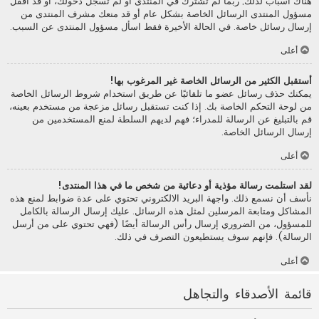
هناك أسباب لذلك; ربما لم تشترك في المنتدى أو لم تسجل دخولك، أو قد أقفل
مسؤول المنتدى الرسائل الخاصة بشكل عام أو قد منعك مشرف المنتدى من
إرسال رسائل خاصة. في الحالة الأخيرة فقط اسأل مسؤول المنتدى عن السبب.
أعلى
أستقبل الكثير من الرسائل الخاصة غير المرغوب بها!
يمكنك حذف رسائل عضو ما تلقائيًا عن طريق استخدام شروط الرسائل الخاصة
من لوحة التحكم الخاصة بك. إذا كنت تستقبل رسائل مزعجة من مستخدم بعينه،
قم بالتبليغ عن الرسالة للمدراء؛ فهم لديهم السلطة لمنع المستخدمين من
إرسال الرسائل الخاصة.
أعلى
لقد استلمت رسالة مؤذية أو دعائية من شخص ما في هذا المنتدى!
نأسف أن نسمع ذلك. واجهة البريد الالكتروني تحتوي على عدة ضوابط لمنع هذه
المشاكل ومتابعة المرسلين لمثل هذه الرسائل. عليك إرسال الرسالة بالكامل
للمسؤول، من الضروري إرسال رأس الرسالة أيضًا (فهي تحتوي على من أرسل
الرسالة). فإنهم سوف يستطيعون التصرف في ذلك.
أعلى
قائمة الأصدقاء والتجاهل