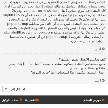
عليك مراسلة أحد مسؤولي المنتدى المسرودين في قائمة فريق الموقع، إذا لم
توجد استجابة بإمكانك التواصل مع مالك النطاق (اعمل
بحث عن المالك
) أو إذا
كان المنتدى في موقع مجاني (مثل yahoo، free.fr، f2s.com، وغيرها)،
فخاطب إدارة الموقع أو إدارة سوء الاستغلال. عليك ملاحظة أن phpBB Group
ليس لها أي تحكم ولا تتحمل أي مسؤولية عن كيفية أو مكان أو من الشخص
الذي يستعمل هذا المنتدى. ليس هناك أي فائدة من مخاطبة phpBB Group
لأي مواضيع قانونية (القبض والتحري، المسئولية القانونية، التعليقات والسب
العلني، وغيرها) لها علاقة مباشرة بموقع phpbb.com أو برنامج phpBB بذاته.
إن أرسلت رسالة الكترونية لـ phpBB Group عن أي شخص ثالث يستعمل
البرنامج فربما لن تستلم ردا.
أعلى
كيف يمكنني الاتصال بمدير المنتدى؟
جميع مستخدمي المنتدى يمكنهم استخدام صفحة "اتصل بنا"، إذا كان الخيار
متاحًا بواسطة مدير المنتدى.
أعضاء المنتدى يمكنهم أيضًا استخدام رابط "فريق الموقع".
أعلى
الانتقال إلى
فهرس المنتدى
اتصل بنا
حذف الكوكيز