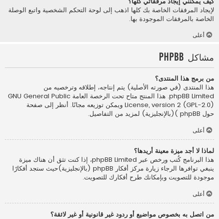
كيف يمكنني إيجاد مرفقاتي كلها؟
لإيجاد المرفقات الخاصة بك كلها اذهب إلى لوحة التحكم الشخصية واتبع الوصلة
الخاصة بالمرفقات الموجودة بها.
أعلى
مشاكل phpBB
من برمج هذا المنتدى؟
هذا المنتدى (في صورته الأصلية) يتم إنتاجه، إطلاقه وترخصيه من
phpBB Limited
. هذا المنتج متاح تحت الرخصة العامة GNU General Public
License, version 2 (GPL-2.0) ويمكن توزيعه مجانًا. أنظر إلى صفحة
حول phpBB )(بالإنجليزية)
لمزيد من التفاصيل.
أعلى
لماذا لا أجد ميزة معينة أريدها؟
هذا البرنامج كُتب ورخص عبر phpBB Limited، إذا كنت تثق أن هناك ميزة
ينبغي توافرها الرجاء زيارة
مركز أفكار phpBB (بالإنجليزية)
حيث ستجد أفكارًا
موجودة للتصويت وبإمكانك طرح أفكارك للتصويت.
أعلى
من اتصل به بخصوص مواضيع أو ردود غير قانونية أو غير لائقة؟