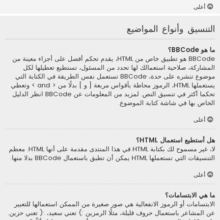
أعلى
التنسيق وأنواع المواضيع
ما هو BBCode؟
BBCode هو تطبيق خاص من HTML، يقدم تحكم أفصل على أجزاء معينة من
المشاركة، صلاحية استعمالك لها تحدد من المسئول، تستطيع تعطيلها لكل
موضوع تنشره على حدة، BBCode تستعمل نفس الطريقة في الكتابة التي
يستعملها HTML، الرموز محاطة بأقواس مربعة [ و ] بدلًا من < and > وتعطي
تحكما أكثر في تنسيق النص. لمزيد من المعلومات عن BBCode انظر الدليل
الخاص بها في شاشة كتابة الموضوع.
أعلى
هل أستطيع استعمال HTML؟
لا، غير مسموح لك بكتابة HTML في هذا المنتدى مقدمة على أنها HTML. معظم
التنسيقات التي تستعملها HTML يمكن أن تطبق باستعمال BBCode بدلا منها.
أعلى
ما هي الابتسامات؟
الابتسامات أو الرموز الانفعالية هي صور صغيرة من الممكن استعمالها للتعبير
عن المشاعر باستعمال حروف قليلة، مثلًا الرمزين :) تعني سعيد، :( تعني حزين.