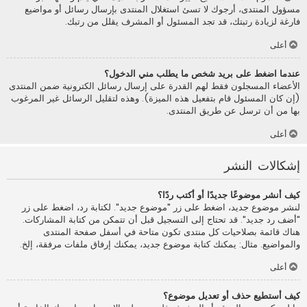
مسؤول المنتدى، أرجوك لا تسئ استغلال المنتدى بإرسال رسائل أو مواضيع
فارغة لزيادة رتبتك، قد تجد المسئول أو المشرف يقلل من رتبك.
أعلى
عندما اضغط على بريد شخص ما يطلب مني الدخول؟
الأعضاء المسجلون فقط لهم القدرة على إرسال رسائل الكترونية ضمن المنتدى
(إن كان المسئول قام بتفعيل هذه الميزة). وهذه لتقليل الرسائل غير المرغوب
بها من أن ترسل عن طريق المنتدى.
أعلى
إشكالات النشر
كيف أنشر موضوعًا جديدًا أو أكتب ردًا؟
لنشر موضوع جديد، اضغط على زر "موضوع جديد". لكتابة رد، اضغط على زر
"أضف رد جديد". قد تحتاج إلى التسجيل قبل أن تتمكن من كتابة المشاركات.
هناك قائمة بصلاحيات كل منتدى تكون متاحة في أسفل صفحة المنتدى
والمواضيع. مثال: يمكنك كتابة موضوع جديد، يمكنك إرفاق ملفات مرفقة، إلخ.
أعلى
كيف أستطيع حذف أو تعديل موضوع؟