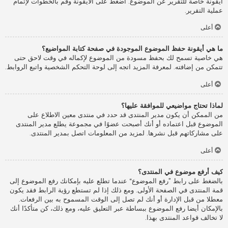
أيقونة خاصة للتقرير عن الموضوع. اضغط على الأيقونة وقم بالخطوات لإتمام
عملية التقرير.
أعلى
ما هي أيقونة حفظ الموضوع الموجودة في صفحة كتابة المواضيع؟
هي خاصية تسمح لك بحفظ مسودة من الموضوع لإكماله في وقت لاحق حتى
تتمكن من إضافته. لمعرفة المزيد اتجه إلى لوحة التحكم الشخصية واتبع الروابط.
أعلى
لماذا تحتاج مواضيعي للموافقة عليها؟
من الممكن أن يكون مدير المنتدى قد حدد في منتدى معين الاطلاع على
الموضوع قبل اعتماده أو أنك أصبحت عضوًا في مجموعة يطلع مدير المنتدى
على مشاركاتهم قبل نشرها. لمزيد من المعلومات اتصل بمدير المنتدى.
أعلى
كيف أرفع موضوع في المنتدى؟
بالضغط على رابط ”رفع الموضوع“ عندما تطلع عليه بإمكانك رفع الموضوع إلى
قمة المنتدى في الصفحة الأولى. ومع ذلك إذا لم تستطع رؤية الرابط فقد يكون
معطلا من قبل الإدارة أو أنك لم تصل إلى الوقت المسموح به بين الرفعات.
بالإمكان أيضا رفع الموضوع ببساطة عبر التعليق عليه، ومع ذلك، كن متأكدًا أنك
لا تخالف قواعد المنتدى بهذا.