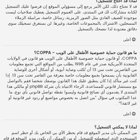
لماذا قد أحتاج للتسجيل؟
قد لا تحتاج ذلك، لكن الأمر يرجع إلى مسؤولي الموقع إن فرضوا عليك التسجيل
لكتابة مشاركات لك في المنتدى، على العموم التسجيل يعطيك صلاحيات ليست
موجودة للضيف العادي مثل الصور الرمزية، رسائل خاصة، مراسلة الزملاء
المسجلين، الاشتراك بالمجموعات الخاصة، وغيرها. لن يستغرق تسجيلك سوى
دقائق معدودة لذا ننصحك بالتسجيل.
أعلى
ما هو قانون حماية خصوصية الأطفال على الويب - COPPA؟
COPPA، أو قانون حماية خصوصية الأطفال على الويب هو قانون في الولايات
المتحدة الأمريكية صدر في عام 1998 يطلب من المواقع التي تجمع معلومات
من القاصرين تحت سن 13 أن تُكتَب وصاية أبوية، أو أشكال أخرى للوصاية
القانونية بأن يسمحوا بجمع معلومات خاصة معرفة من القاصر تحت سن 13. إذا
كنت غير متأكد إذا كان ينطبق عليك هذا القانون بوصفك شخصا فقم بالتواصل
مع مستشار قانوني للمساعدة، الرجاء الانتباه بأن شركة phpBB أو مالكي هذا
المنتدى لا يقدمون أي نصائح قانونية وليسوا نقطة تواصل قانوني بأي نوع، ما
عدا المكتوب في سؤال ”من اتصل به بخصوص مواضيع أو ردود غير قانونية أو
غير لائقة؟“ .
أعلى
لماذا لا يمكنني التسجيل؟
من الممكن بأن مدير الموقع قد قام بحظر الآي بي الخاص بك أو حظر اسم
المستخدم الذي استعملته للتسجيل. أو من الممكن أن يكون مدير الموقع قد قام