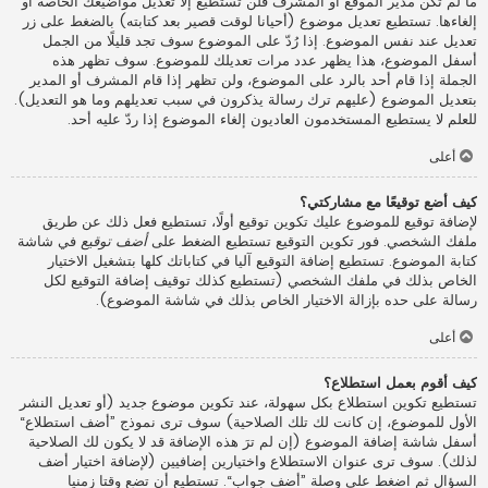
ما لم تكن مدير الموقع أو المشرف فلن تستطيع إلا تعديل مواضيعك الخاصة أو
إلغاءها. تستطيع تعديل موضوع (أحيانا لوقت قصير بعد كتابته) بالضغط على زر
تعديل عند نفس الموضوع. إذا رُدّ على الموضوع سوف تجد قليلًا من الجمل
أسفل الموضوع، هذا يظهر عدد مرات تعديلك للموضوع. سوف تظهر هذه
الجملة إذا قام أحد بالرد على الموضوع، ولن تظهر إذا قام المشرف أو المدير
بتعديل الموضوع (عليهم ترك رسالة يذكرون في سبب تعديلهم وما هو التعديل).
للعلم لا يستطيع المستخدمون العاديون إلغاء الموضوع إذا ردّ عليه أحد.
أعلى
كيف أضع توقيعًا مع مشاركتي؟
لإضافة توقيع للموضوع عليك تكوين توقيع أولًا، تستطيع فعل ذلك عن طريق
ملفك الشخصي. فور تكوين التوقيع تستطيع الضغط على
أضف توقيع
في شاشة
كتابة الموضوع. تستطيع إضافة التوقيع آليا في كتاباتك كلها بتشغيل الاختيار
الخاص بذلك في ملفك الشخصي (تستطيع كذلك توقيف إضافة التوقيع لكل
رسالة على حده بإزالة الاختيار الخاص بذلك في شاشة الموضوع).
أعلى
كيف أقوم بعمل استطلاع؟
تستطيع تكوين استطلاع بكل سهولة، عند تكوين موضوع جديد (أو تعديل النشر
الأول للموضوع، إن كانت لك تلك الصلاحية) سوف ترى نموذج ”أضف استطلاع“
أسفل شاشة إضافة الموضوع (إن لم ترَ هذه الإضافة قد لا يكون لك الصلاحية
لذلك). سوف ترى عنوان الاستطلاع واختيارين إضافيين (لإضافة اختيار أضف
السؤال ثم اضغط على وصلة ”أضف جواب“. تستطيع أن تضع وقتا زمنيا