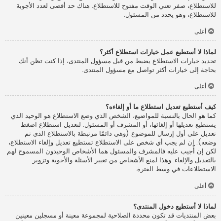
للاستطلاع، صفر تعني الوقت مفتوح للاستطلاع. هناك حد أقصى لعدد الأجوبة
للاستطلاع، وهو يحدد من المسئول.
أعلى
لماذا لا أستطيع عمل خيارات استطلاع أكثر؟
تحديد خيارات الاستطلاع يضبط من قبل مسؤول المنتدى، إذا كنت تظن أنك
بحاجة إلى خيارات أكثر تواصل مع مسؤول المنتدى.
أعلى
كيف أستطيع تعديل استطلاع ما أو إلغاءه؟
كما هو الحال بالنسبة للمواضيع، الشخص الذي وضع الاستطلاع هو الوحيد الذي
يستطيع تعديلها أو إلغائها، أو المشرف أو المسئول. لتعديل استطلاع اضغط
تعديل على أول إرسال للموضوع (وهي دائمًا مرتبطة بالاستطلاع الذي تم
وضعه). إن لم يجب أي شخص على الاستطلاع تستطيع تعديل وإلغاء الاستطلاع،
لكن إن أُجيب عليه فالمشرف والمسئول هما الأشخاص الوحيدون المسموح لهم
بالتعديل والإلغاء. وهذا لمنع الأشخاص من تغيير الأسئلة والأجوبة وتزوير
الاستطلاعات في وسط الفترة.
أعلى
لماذا لا أستطيع دخول المنتدى؟
بعض المنتديات قد تكون محددة الصلاحية لمجموعة معينة أو مسجلين معينين