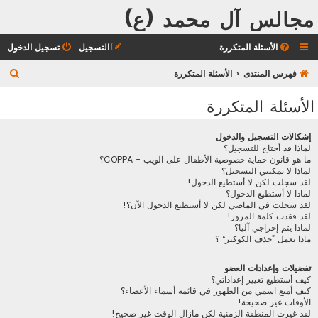
مجالس آل محمد (ع)
الأسئلة المتكررة
التسجيل
تسجيل الدخول
ب
فهرس المنتدى
الأسئلة المتكررة
ح
الأسئلة المتكررة
ث
إشكالات التسجيل والدخول
لماذا قد أحتاج للتسجيل؟
ما هو قانون حماية خصوصية الأطفال على الويب - COPPA؟
لماذا لا يمكنني التسجيل؟
لقد سجلت لكن لا أستطيع الدخول!
لماذا لا أستطيع الدخول؟
لقد سجلت في الماضي لكن لا أستطيع الدخول الآن؟!
لقد فقدت كلمة المرور!
لماذا يتم إخراجي آليا؟
ماذا يعمل ”حذف الكوكيز“ ؟
تفضيلات وإعدادات العضو
كيف أستطيع تغيير إعداداتي؟
كيف أمنع اسمي من الظهور في قائمة أسماء الأعضاء؟
الأوقات غير صحيحة!
لقد غيرت المنطقة الزمنية لكن مازال الوقت غير صحيح!