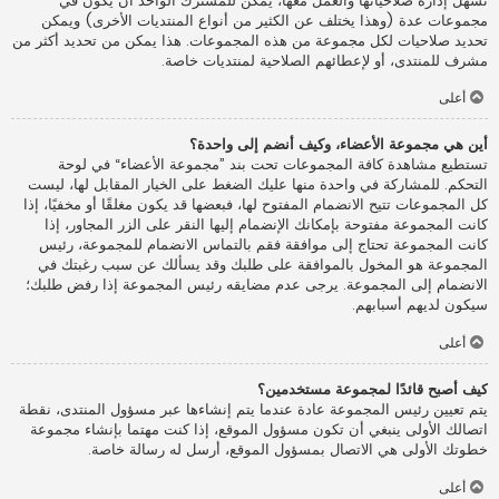
تسهل إدارة صلاحياتها والعمل معها، يمكن للمشترك الواحد أن يكون في
مجموعات عدة (وهذا يختلف عن الكثير من أنواع المنتديات الأخرى) ويمكن
تحديد صلاحيات لكل مجموعة من هذه المجموعات. هذا يمكن من تحديد أكثر من
مشرف للمنتدى، أو لإعطائهم الصلاحية لمنتديات خاصة.
أعلى
أين هي مجموعة الأعضاء، وكيف أنضم إلى واحدة؟
تستطيع مشاهدة كافة المجموعات تحت بند ”مجموعة الأعضاء“ في لوحة
التحكم. للمشاركة في واحدة منها عليك الضغط على الخيار المقابل لها، ليست
كل المجموعات تتيح الانضمام المفتوح لها، فبعضها قد يكون مغلقًا أو مخفيًا، إذا
كانت المجموعة مفتوحة بإمكانك الإنضمام إليها النقر على الزر المجاور، إذا
كانت المجموعة تحتاج إلى موافقة فقم بالتماس الانضمام للمجموعة، رئيس
المجموعة هو المخول بالموافقة على طلبك وقد يسألك عن سبب رغبتك في
الانضمام إلى المجموعة. يرجى عدم مضايقه رئيس المجموعة إذا رفض طلبك؛
سيكون لديهم أسبابهم.
أعلى
كيف أصبح قائدًا لمجموعة مستخدمين؟
يتم تعيين رئيس المجموعة عادة عندما يتم إنشاءها عبر مسؤول المنتدى، نقطة
اتصالك الأولى ينبغي أن تكون مسؤول الموقع، إذا كنت مهتما بإنشاء مجموعة
خطوتك الأولى هي الاتصال بمسؤول الموقع، أرسل له رسالة خاصة.
أعلى