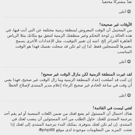
تعدّ مشتركا مختفيا.
أعلى
الأوقات غير صحيحة!
من المحتمل أن الوقت المعروض لمنطقة زمنية مختلفة عن التي أنت فيها، في
هذه الحالة زر لوحة التحكم وغير منطقتك الزمنية لتتفق مع مكانك مثلا الرياض
القاهرة الجزائر إلخ. انتبه إن تغيير التوقيت، مثل الإعدادات الأخرى يسمح
بتغييرها للمسجلين فقط. لذا إن لم تكن قد سجلت نفسك فهذا هو الوقت
المناسب.
أعلى
لقد غيرت المنطقة الزمنية لكن مازال الوقت غير صحيح!
إن كنت قد أصلحت إعداد المنطقة الزمنية وما زال الوقت غير صحيح، فهذا يعني
أن وقت في ساعة الخادم غير صحيح الرجاء إعلام مدير المنتدى لإصلاح الخطأ.
أعلى
لغتي ليست في القائمة!
هناك احتمال أن المسئول لم يضع لغتك من ضمن اللغات المنصبة أو لم يقم أحد
بترجمة المنتدى للغتك. حاول الطلب من أحد المسئولين أن ينصب لغتك في
المنتدى. إن لم تكن لغتك متوفرة، يمكنك البدء بترجمة المنتدى إلى لغتك إذا
شئت. المزيد من المعلومات موجودة لدى موقع
phpBB
®.