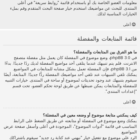
معلومات العضو الخاصة بك أو باستخدام قائمة "روابط سريعة" في أعلى
المنتدى. للبحث عن مواضيعك استخدم خيار صفحة البحث المتقدم وقم بملء
الخيارات المناسبة لذلك.
أعلى
قائمة المتابعات والمفضلة
ما هو الفرق بين المتابعات والمفضلة؟
في phpBB 3.0، وضع موضوع في المفضلة كان يعمل مثل مفضلة متصفح
الانترنت. فلم يتم تنبيهك عندما يتلقى أحد مواضيع المفضلة لديك ردًا جديدًا. بدءًا
من phpBB 3.1، فإن المفضلة تعمل بشكل مشابه للمتابعات في المواضيع.
يمكنك تلقي التنبيهات عند تلقي أحد مواضيعك المفضلة ردًّا جديدًا. المتابعة، أيضًا
سيقوم بتنبيهك عند وجود تحديثات لموضوع أو ساحة في المنتدى. خيارات التنبيه
للمفضلة والمتابعات يمكن ضبطها عن طريق لوحة تحكم العضو، تحت قسم
"إعدادات المنتدى".
أعلى
كيف يمكنني متابعة موضوع أو وضعه معين في المفضلة؟
يمكنك وضع موضوع في المفضلة أو متابعته عن طريق الضغط على الرابط
المناسب في قائمة "أدوات الموضوع"، الموجودة في أعلى وأسفل صفحة عرض
المواضيع.
الرد على موضوع مع تفعيل خيار "نبهني عند كتابة رد جديد" سيقوم باشتراكك