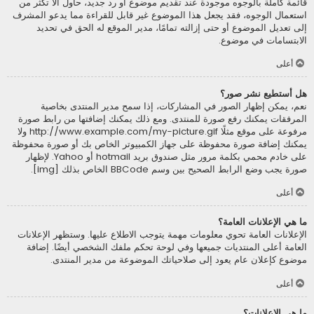
قائمة كاملة بالوجوه موجودة عند تقديم موضوع أو رد جديد، حاول ألاّ تكثر من
استعمال الوجوه، فقد يجعل هذا الموضوع غير قابل للقراءة مما يدعو المشرف
إلى تعديل الموضوع أو حتى إزالته تمامًا، مدير الموقع له الحق في تحديد
الابتسامات في موضوع.
أعلى
هل أستطيع نشر صور؟
نعم، يمكن إظهار الصور في المشاركات، إذا سمح مدير المنتدى بخاصية
المرفقات يمكنك رفع صورة للمنتدى. ومع ذلك يمكنك إضافتها من رابط صورة
مرفوعة على موقع مثلًا http://www.example.com/my-picture.gif ولا
يمكنك إضافة صورة محفوظة على جهاز الكمبيوتر الخاص بك أو صورة محفوظة
على خادم محمي بكلمة مرور مثل صندوق بريد hotmail أو Yahoo. لإظهار
صورة يجب وضع الرابط الصحيح بين وسم BBCode الخاص بذلك [img].
أعلى
ما هي الإعلانات العامة؟
الإعلانات العامة تحوي معلومات مهمة يتوجب الاطلاع عليها. وستظهر الإعلانات
العامة أعلى المنتديات جميعها وفي لوحة تحكم ملفك الشخصي أيضًا. إضافة
موضوع كإعلان عام يعود إلى صلاحياتك الموضوعة من مدير المنتدى.
أعلى
ما هي الإعلانات؟