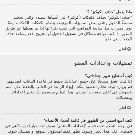
ماذا يعمل ”حذف الكوكيز“ ؟
”حذف الكوكيز“ يحذف الكعكات (كوكيز) التي أنشأها المنتدى والتي تجعلك
مسجلًا للدخول وتلغي بعض المميزات المرتبطة بنظام الكعكات. الكعكات أيضًا
توفر مميزات مثل متابعة المواضيع التي قمت بقراءتها إذا تم تفعيلها عن طريق
المدير. إذا كنت تواجه مشاكل في تسجيل الدخول أو الخروج، فقد يساعد حذف
الكعكات في حلها.
أعلى
تفضيلات وإعدادات العضو
كيف أستطيع تغيير إعداداتي؟
إذا كنت عضوًا مسجلًا، فإن جميع إعداداتك تحفظ في قاعدة البيانات. لتعديلهم،
قم بزيارة لوحة تحكم العضو؛ يمكنك إيجاد الرابط في الغالب بالضغط على اسم
عضويتك في أعلى صفحات المنتدى. هذا النظام سيسمح لك بتغيير إعداداتك
وتفضيلاتك.
أعلى
كيف أمنع اسمي من الظهور في قائمة أسماء الأعضاء؟
في لوحة التحكم تحت قسم ”إعدادات المنتدى“ سوف تجد خيار
أخف حالتي في
المنتدى
، فعَّل هذا الخيار وسوف تظهر فقط لمسؤول الموقع أو لنفسك. سوف