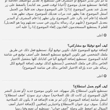
ما لم تكن مدير الموقع أو المشرف فلن تستطيع إلا تعديل مواضيعك الخاصة أو
إلغاءها. تستطيع تعديل موضوع (أحيانا لوقت قصير بعد كتابته) بالضغط على زر
تعديل عند نفس الموضوع. إذا رُدّ على الموضوع سوف تجد قليلًا من الجمل
أسفل الموضوع، هذا يظهر عدد مرات تعديلك للموضوع. سوف تظهر هذه
الجملة إذا قام أحد بالرد على الموضوع، ولن تظهر إذا قام المشرف أو المدير
بتعديل الموضوع (عليهم ترك رسالة يذكرون في سبب تعديلهم وما هو التعديل).
للعلم لا يستطيع المستخدمون العاديون إلغاء الموضوع إذا ردّ عليه أحد.
أعلى
كيف أضع توقيعًا مع مشاركتي؟
لإضافة توقيع للموضوع عليك تكوين توقيع أولًا، تستطيع فعل ذلك عن طريق
ملفك الشخصي. فور تكوين التوقيع تستطيع الضغط على
أضف توقيع
في شاشة
كتابة الموضوع. تستطيع إضافة التوقيع آليا في كتاباتك كلها بتشغيل الاختيار
الخاص بذلك في ملفك الشخصي (تستطيع كذلك توقيف إضافة التوقيع لكل
رسالة على حده بإزالة الاختيار الخاص بذلك في شاشة الموضوع).
أعلى
كيف أقوم بعمل استطلاع؟
تستطيع تكوين استطلاع بكل سهولة، عند تكوين موضوع جديد (أو تعديل النشر
الأول للموضوع، إن كانت لك تلك الصلاحية) سوف ترى نموذج ”أضف استطلاع“
أسفل شاشة إضافة الموضوع (إن لم ترَ هذه الإضافة قد لا يكون لك الصلاحية
لذلك). سوف ترى عنوان الاستطلاع واختيارين إضافيين (لإضافة اختيار أضف
السؤال ثم اضغط على وصلة ”أضف جواب“. تستطيع أن تضع وقتا زمنيا