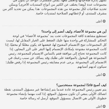
تسهل إدارة صلاحياتها والعمل معها، يمكن للمشترك الواحد أن يكون في
مجموعات عدة (وهذا يختلف عن الكثير من أنواع المنتديات الأخرى) ويمكن
تحديد صلاحيات لكل مجموعة من هذه المجموعات. هذا يمكن من تحديد أكثر من
مشرف للمنتدى، أو لإعطائهم الصلاحية لمنتديات خاصة.
أعلى
أين هي مجموعة الأعضاء، وكيف أنضم إلى واحدة؟
تستطيع مشاهدة كافة المجموعات تحت بند ”مجموعة الأعضاء“ في لوحة
التحكم. للمشاركة في واحدة منها عليك الضغط على الخيار المقابل لها، ليست
كل المجموعات تتيح الانضمام المفتوح لها، فبعضها قد يكون مغلقًا أو مخفيًا، إذا
كانت المجموعة مفتوحة بإمكانك الإنضمام إليها النقر على الزر المجاور، إذا
كانت المجموعة تحتاج إلى موافقة فقم بالتماس الانضمام للمجموعة، رئيس
المجموعة هو المخول بالموافقة على طلبك وقد يسألك عن سبب رغبتك في
الانضمام إلى المجموعة. يرجى عدم مضايقه رئيس المجموعة إذا رفض طلبك؛
سيكون لديهم أسبابهم.
أعلى
كيف أصبح قائدًا لمجموعة مستخدمين؟
يتم تعيين رئيس المجموعة عادة عندما يتم إنشاءها عبر مسؤول المنتدى، نقطة
اتصالك الأولى ينبغي أن تكون مسؤول الموقع، إذا كنت مهتما بإنشاء مجموعة
خطوتك الأولى هي الاتصال بمسؤول الموقع، أرسل له رسالة خاصة.
أعلى