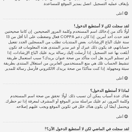
بإيقاف عمليه التسجيل. اتصل بمدير الموقع للمساعدة.
أعلى
لقد سجلت لكن لا أستطيع الدخول!
أولًا تأكد من إدخالك اسم المستخدم وكلمة المرور الصحيحين. إن كانتا صحيحتين
فقد حدث أحد أمرين. إذا كان دعم COPPA فعال وضغطت على أنا أقل من 13
سنة عليك اتّباع الإرشادات. بعض المنتديات تطلب من المسجلين الجدد تفعيل
حساباتهم، قد يكون ذلك عبرك أو عبر مدير المنتدى هذه المعلومات قد تكون
أبلغت بها عند التسجيل. إذا أرسلت إليك رسالة بريد عليك اتّباع الإرشادات، إذا
لم تستلم البريد هل أنت متأكد من صحة عنوان بريدك؟ سبب استعمال طريقة
تنشيط الحساب تلك هي منع المستخدمين العابرين من استغلال المنتدى بطريقة
سيئة ومجهولة. إذا كنت متأكدًا من صحة بريدك الالكتروني فأرسل رسالة للمدير.
أعلى
لماذا لا أستطيع الدخول؟
هناك عدة أسباب يمكن أن تسبب ذلك: أولًا: تحقق من صحة اسم المستخدم
وكلمة المرور، ثم عليك مراسلة مدير الموقع أو المشرف لمعرفة إذا تم حظرك.
ويحتمل أيضًا أن يكون هناك خلل في تكوين الموقع ويجب عليهم إصلاحه.
أعلى
لقد سجلت في الماضي لكن لا أستطيع الدخول الآن؟!