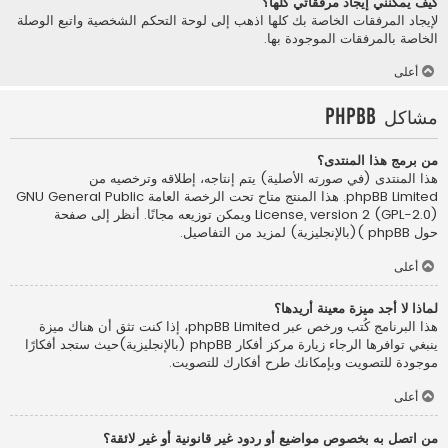
كيف يمكنني إيجاد مرفقاتي كلها؟
لإيجاد المرفقات الخاصة بك كلها اذهب إلى لوحة التحكم الشخصية واتبع الوصلة
الخاصة بالمرفقات الموجودة بها.
أعلى
مشاكل phpBB
من برمج هذا المنتدى؟
هذا المنتدى (في صورته الأصلية) يتم إنتاجه، إطلاقه وترخصيه من
phpBB Limited
. هذا المنتج متاح تحت الرخصة العامة GNU General Public
License, version 2 (GPL-2.0) ويمكن توزيعه مجانًا. أنظر إلى صفحة
حول phpBB )(بالإنجليزية)
لمزيد من التفاصيل.
أعلى
لماذا لا أجد ميزة معينة أريدها؟
هذا البرنامج كُتب ورخص عبر phpBB Limited، إذا كنت تثق أن هناك ميزة
ينبغي توافرها الرجاء زيارة
مركز أفكار phpBB (بالإنجليزية)
حيث ستجد أفكارًا
موجودة للتصويت وبإمكانك طرح أفكارك للتصويت.
أعلى
من اتصل به بخصوص مواضيع أو ردود غير قانونية أو غير لائقة؟