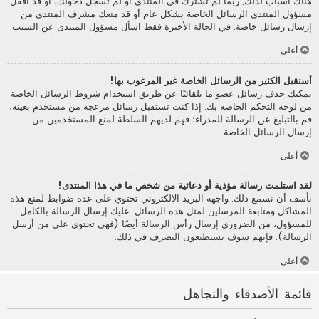
هناك أسباب لذلك; ربما لم تشترك في المنتدى أو لم تسجل دخولك، أو قد أقفل
مسؤول المنتدى الرسائل الخاصة بشكل عام أو قد منعك مشرف المنتدى من
إرسال رسائل خاصة. في الحالة الأخيرة فقط اسأل مسؤول المنتدى عن السبب.
أعلى
أستقبل الكثير من الرسائل الخاصة غير المرغوب بها!
يمكنك حذف رسائل عضو ما تلقائيًا عن طريق استخدام شروط الرسائل الخاصة
من لوحة التحكم الخاصة بك. إذا كنت تستقبل رسائل مزعجة من مستخدم بعينه،
قم بالتبليغ عن الرسالة للمدراء؛ فهم لديهم السلطة لمنع المستخدمين من
إرسال الرسائل الخاصة.
أعلى
لقد استلمت رسالة مؤذية أو دعائية من شخص ما في هذا المنتدى!
نأسف أن نسمع ذلك. واجهة البريد الالكتروني تحتوي على عدة ضوابط لمنع هذه
المشاكل ومتابعة المرسلين لمثل هذه الرسائل. عليك إرسال الرسالة بالكامل
للمسؤول، من الضروري إرسال رأس الرسالة أيضًا (فهي تحتوي على من أرسل
الرسالة). فإنهم سوف يستطيعون التصرف في ذلك.
أعلى
قائمة الأصدقاء والتجاهل