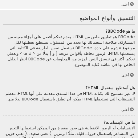
أعلى
التنسيق وأنواع المواضيع
ما هو BBCode؟
BBCode هو تطبيق خاص من HTML، يقدم تحكم أفصل على أجزاء معينة من
المشاركة، صلاحية استعمالك لها تحدد من المسئول، تستطيع تعطيلها لكل
موضوع تنشره على حدة، BBCode تستعمل نفس الطريقة في الكتابة التي
يستعملها HTML، الرموز محاطة بأقواس مربعة [ و ] بدلًا من < and > وتعطي
تحكما أكثر في تنسيق النص. لمزيد من المعلومات عن BBCode انظر الدليل
الخاص بها في شاشة كتابة الموضوع.
أعلى
هل أستطيع استعمال HTML؟
لا، غير مسموح لك بكتابة HTML في هذا المنتدى مقدمة على أنها HTML. معظم
التنسيقات التي تستعملها HTML يمكن أن تطبق باستعمال BBCode بدلا منها.
أعلى
ما هي الابتسامات؟
الابتسامات أو الرموز الانفعالية هي صور صغيرة من الممكن استعمالها للتعبير
عن المشاعر باستعمال حروف قليلة، مثلًا الرمزين :) تعني سعيد، :( تعني حزين.