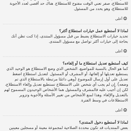
للاستطلاع، صفر تعني الوقت مفتوح للاستطلاع. هناك حد أقصى لعدد الأجوبة
للاستطلاع، وهو يحدد من المسئول.
أعلى
لماذا لا أستطيع عمل خيارات استطلاع أكثر؟
تحديد خيارات الاستطلاع يضبط من قبل مسؤول المنتدى، إذا كنت تظن أنك
بحاجة إلى خيارات أكثر تواصل مع مسؤول المنتدى.
أعلى
كيف أستطيع تعديل استطلاع ما أو إلغاءه؟
كما هو الحال بالنسبة للمواضيع، الشخص الذي وضع الاستطلاع هو الوحيد الذي
يستطيع تعديلها أو إلغائها، أو المشرف أو المسئول. لتعديل استطلاع اضغط
تعديل على أول إرسال للموضوع (وهي دائمًا مرتبطة بالاستطلاع الذي تم
وضعه). إن لم يجب أي شخص على الاستطلاع تستطيع تعديل وإلغاء الاستطلاع،
لكن إن أُجيب عليه فالمشرف والمسئول هما الأشخاص الوحيدون المسموح لهم
بالتعديل والإلغاء. وهذا لمنع الأشخاص من تغيير الأسئلة والأجوبة وتزوير
الاستطلاعات في وسط الفترة.
أعلى
لماذا لا أستطيع دخول المنتدى؟
بعض المنتديات قد تكون محددة الصلاحية لمجموعة معينة أو مسجلين معينين