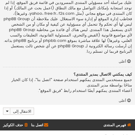
عليك مراسلة أحد مسؤولي المنتدى المسرودين في قائمة فريق الموقع، إذا لم
توجد استجابة بإمكانك التواصل مع مالك النطاق (اعمل
بحث عن المالك
) أو إذا
كان المنتدى في موقع مجاني (مثل yahoo، free.fr، f2s.com، وغيرها)،
فخاطب إدارة الموقع أو إدارة سوء الاستغلال. عليك ملاحظة أن phpBB Group
ليس لها أي تحكم ولا تتحمل أي مسؤولية عن كيفية أو مكان أو من الشخص
الذي يستعمل هذا المنتدى. ليس هناك أي فائدة من مخاطبة phpBB Group
لأي مواضيع قانونية (القبض والتحري، المسئولية القانونية، التعليقات والسب
العلني، وغيرها) لها علاقة مباشرة بموقع phpbb.com أو برنامج phpBB بذاته.
إن أرسلت رسالة الكترونية لـ phpBB Group عن أي شخص ثالث يستعمل
البرنامج فربما لن تستلم ردا.
أعلى
كيف يمكنني الاتصال بمدير المنتدى؟
جميع مستخدمي المنتدى يمكنهم استخدام صفحة "اتصل بنا"، إذا كان الخيار
متاحًا بواسطة مدير المنتدى.
أعضاء المنتدى يمكنهم أيضًا استخدام رابط "فريق الموقع".
أعلى
الانتقال إلى
فهرس المنتدى
اتصل بنا
حذف الكوكيز