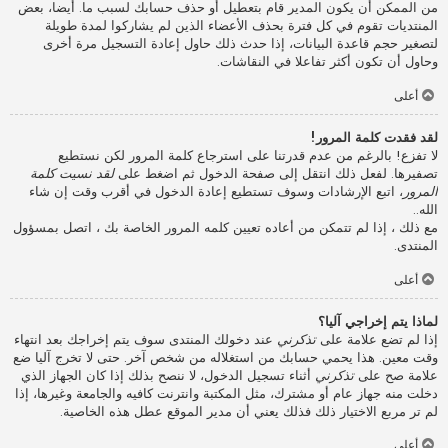
من الممكن أن يكون المدير قام بتعطيل أو حذف حسابك لسبب ما. أيضا، بعض
المنتديات تقوم في كل فترة بحذف الأعضاء الذين لم يشاركوا لمدة طويلة
لتصغير حجم قاعدة البيانات، إذا حدث ذلك حاول إعادة التسجيل مرة أخرى
وحاول أن تكون أكثر تفاعلا في النقاشات.
أعلى
لقد فقدت كلمة المرور!
لا تفزع! بالرغم من عدم قدرتنا على استرجاع كلمة المرور لكن نستطيع
تصفيرها. لفعل ذلك انتقل إلى صفحة الدخول ثم اضغط على
لقد نسيت كلمة
المرور
، اتبع الإرشادات وسوف تستطيع إعادة الدخول في أقرب وقت إن شاء
الله..
مع ذلك ، إذا لم تتمكن من أعاده تعيين كلمه المرور الخاصة بك ، اتصل بمسؤول
المنتدى.
أعلى
لماذا يتم إخراجي آليا؟
إذا لم تضع علامة على
تذكرني
عند دخولك المنتدى سوف يتم إخراجك بعد انتهاء
وقت معين. هذا يحمي حسابك من استغلاله من شخص آخر. حتى لا تخرج آليا ضع
علامة صح على
تذكرني
أثناء تسجيل الدخول، لا ننصح بذلك إذا كان الجهاز الذي
دخلت منه جهاز عام أو مشترك، مثل المكتبة وانترنت كافيه والجامعة وغيرها، إذا
لم تر مربع الاختيار ذلك فذلك يعني أن مدير الموقع عطل هذه الخاصية.
أعلى