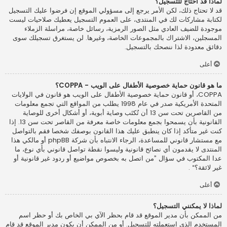
لماذا قد أحتاج للتسجيل؟
قد لا تحتاج ذلك، لكن الأمر يرجع إلى مسؤولي الموقع إن فرضوا عليك التسجيل
لكتابة مشاركات لك في المنتدى، على العموم التسجيل يعطيك صلاحيات ليست
موجودة للضيف العادي مثل الصور الرمزية، رسائل خاصة، مراسلة الزملاء
المسجلين، الاشتراك بالمجموعات الخاصة، وغيرها. لن يستغرق تسجيلك سوى
دقائق معدودة لذا ننصحك بالتسجيل.
أعلى
ما هو قانون حماية خصوصية الأطفال على الويب - COPPA؟
COPPA، أو قانون حماية خصوصية الأطفال على الويب هو قانون في الولايات
المتحدة الأمريكية صدر في عام 1998 يطلب من المواقع التي تجمع معلومات
من القاصرين تحت سن 13 أن تُكتَب وصاية أبوية، أو أشكال أخرى للوصاية
القانونية بأن يسمحوا بجمع معلومات خاصة معرفة من القاصر تحت سن 13. إذا
كنت غير متأكد إذا كان ينطبق عليك هذا القانون بوصفك شخصا فقم بالتواصل
مع مستشار قانوني للمساعدة، الرجاء الانتباه بأن شركة phpBB أو مالكي هذا
المنتدى لا يقدمون أي نصائح قانونية وليسوا نقطة تواصل قانوني بأي نوع، ما
عدا المكتوب في سؤال ”من اتصل به بخصوص مواضيع أو ردود غير قانونية أو
غير لائقة؟“ .
أعلى
لماذا لا يمكنني التسجيل؟
من الممكن بأن مدير الموقع قد قام بحظر الآي بي الخاص بك أو حظر اسم
المستخدم الذي استعملته للتسجيل. أو من الممكن أن يكون مدير الموقع قد قام