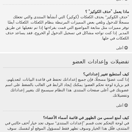
ماذا يعمل ”حذف الكوكيز“ ؟
”حذف الكوكيز“ يحذف الكعكات (كوكيز) التي أنشأها المنتدى والتي تجعلك
مسجلًا للدخول وتلغي بعض المميزات المرتبطة بنظام الكعكات. الكعكات أيضًا
توفر مميزات مثل متابعة المواضيع التي قمت بقراءتها إذا تم تفعيلها عن طريق
المدير. إذا كنت تواجه مشاكل في تسجيل الدخول أو الخروج، فقد يساعد حذف
الكعكات في حلها.
أعلى
تفضيلات وإعدادات العضو
كيف أستطيع تغيير إعداداتي؟
إذا كنت عضوًا مسجلًا، فإن جميع إعداداتك تحفظ في قاعدة البيانات. لتعديلهم،
قم بزيارة لوحة تحكم العضو؛ يمكنك إيجاد الرابط في الغالب بالضغط على اسم
عضويتك في أعلى صفحات المنتدى. هذا النظام سيسمح لك بتغيير إعداداتك
وتفضيلاتك.
أعلى
كيف أمنع اسمي من الظهور في قائمة أسماء الأعضاء؟
في لوحة التحكم تحت قسم ”إعدادات المنتدى“ سوف تجد خيار
أخف حالتي في
المنتدى
، فعَّل هذا الخيار وسوف تظهر فقط لمسؤول الموقع أو لنفسك. سوف