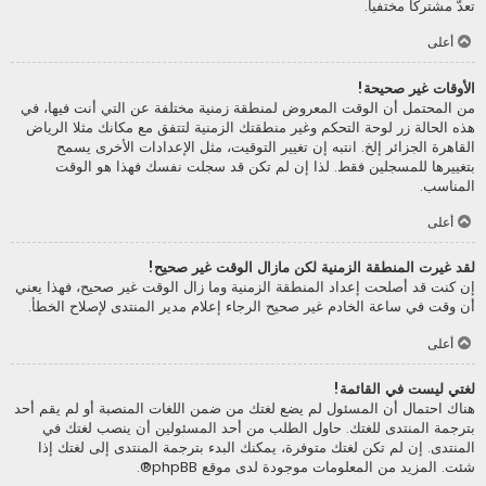
تعدّ مشتركا مختفيا.
أعلى
الأوقات غير صحيحة!
من المحتمل أن الوقت المعروض لمنطقة زمنية مختلفة عن التي أنت فيها، في
هذه الحالة زر لوحة التحكم وغير منطقتك الزمنية لتتفق مع مكانك مثلا الرياض
القاهرة الجزائر إلخ. انتبه إن تغيير التوقيت، مثل الإعدادات الأخرى يسمح
بتغييرها للمسجلين فقط. لذا إن لم تكن قد سجلت نفسك فهذا هو الوقت
المناسب.
أعلى
لقد غيرت المنطقة الزمنية لكن مازال الوقت غير صحيح!
إن كنت قد أصلحت إعداد المنطقة الزمنية وما زال الوقت غير صحيح، فهذا يعني
أن وقت في ساعة الخادم غير صحيح الرجاء إعلام مدير المنتدى لإصلاح الخطأ.
أعلى
لغتي ليست في القائمة!
هناك احتمال أن المسئول لم يضع لغتك من ضمن اللغات المنصبة أو لم يقم أحد
بترجمة المنتدى للغتك. حاول الطلب من أحد المسئولين أن ينصب لغتك في
المنتدى. إن لم تكن لغتك متوفرة، يمكنك البدء بترجمة المنتدى إلى لغتك إذا
شئت. المزيد من المعلومات موجودة لدى موقع
phpBB
®.