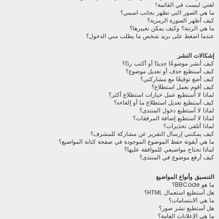
لغتي ليست في القائمة!
ما هي الصور التي تظهر بجانب اسمي؟
كيف أظهر الصورة الرمزية؟
ما هي الرتبة؟ وكيف يمكن تغييرها؟
عندما اضغط على بريد شخص ما يطلب مني الدخول؟
إشكالات النشر
كيف أنشر موضوعًا جديدًا أو أكتب ردًا؟
كيف أستطيع حذف أو تعديل موضوع؟
كيف أضع توقيعًا مع مشاركتي؟
كيف أقوم بعمل استطلاع؟
لماذا لا أستطيع عمل خيارات استطلاع أكثر؟
كيف أستطيع تعديل استطلاع ما أو إلغاءه؟
لماذا لا أستطيع دخول المنتدى؟
لماذا لا أستطيع إضافة المرفقات؟
لماذا أتلقى تحذيرات؟
كيف يمكنني إرسال التقرير عن مشاركة للمشرف؟
ما هي أيقونة حفظ الموضوع الموجودة في صفحة كتابة المواضيع؟
لماذا تحتاج مواضيعي للموافقة عليها؟
كيف أرفع موضوع في المنتدى؟
التنسيق وأنواع المواضيع
ما هو BBCode؟
هل أستطيع استعمال HTML؟
ما هي الابتسامات؟
هل أستطيع نشر صور؟
ما هي الإعلانات العامة؟