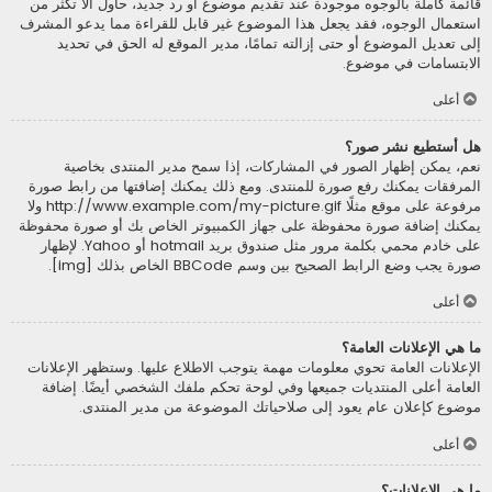
قائمة كاملة بالوجوه موجودة عند تقديم موضوع أو رد جديد، حاول ألاّ تكثر من
استعمال الوجوه، فقد يجعل هذا الموضوع غير قابل للقراءة مما يدعو المشرف
إلى تعديل الموضوع أو حتى إزالته تمامًا، مدير الموقع له الحق في تحديد
الابتسامات في موضوع.
أعلى
هل أستطيع نشر صور؟
نعم، يمكن إظهار الصور في المشاركات، إذا سمح مدير المنتدى بخاصية
المرفقات يمكنك رفع صورة للمنتدى. ومع ذلك يمكنك إضافتها من رابط صورة
مرفوعة على موقع مثلًا http://www.example.com/my-picture.gif ولا
يمكنك إضافة صورة محفوظة على جهاز الكمبيوتر الخاص بك أو صورة محفوظة
على خادم محمي بكلمة مرور مثل صندوق بريد hotmail أو Yahoo. لإظهار
صورة يجب وضع الرابط الصحيح بين وسم BBCode الخاص بذلك [img].
أعلى
ما هي الإعلانات العامة؟
الإعلانات العامة تحوي معلومات مهمة يتوجب الاطلاع عليها. وستظهر الإعلانات
العامة أعلى المنتديات جميعها وفي لوحة تحكم ملفك الشخصي أيضًا. إضافة
موضوع كإعلان عام يعود إلى صلاحياتك الموضوعة من مدير المنتدى.
أعلى
ما هي الإعلانات؟