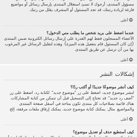
مسؤول المنتدى، أرجوك لا تسئ استغلال المنتدى بإرسال رسائل أو مواضيع
فارغة لزيادة رتبتك، قد تجد المسئول أو المشرف يقلل من رتبك.
أعلى
عندما اضغط على بريد شخص ما يطلب مني الدخول؟
الأعضاء المسجلون فقط لهم القدرة على إرسال رسائل الكترونية ضمن المنتدى
(إن كان المسئول قام بتفعيل هذه الميزة). وهذه لتقليل الرسائل غير المرغوب
بها من أن ترسل عن طريق المنتدى.
أعلى
إشكالات النشر
كيف أنشر موضوعًا جديدًا أو أكتب ردًا؟
لنشر موضوع جديد، اضغط على زر "موضوع جديد". لكتابة رد، اضغط على زر
"أضف رد جديد". قد تحتاج إلى التسجيل قبل أن تتمكن من كتابة المشاركات.
هناك قائمة بصلاحيات كل منتدى تكون متاحة في أسفل صفحة المنتدى
والمواضيع. مثال: يمكنك كتابة موضوع جديد، يمكنك إرفاق ملفات مرفقة، إلخ.
أعلى
كيف أستطيع حذف أو تعديل موضوع؟