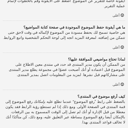
أيقونة خاصة للتقرير عن الموضوع. اضغط على الأيقونة وقم بالخطوات لإتمام
عملية التقرير.
أعلى
ما هي أيقونة حفظ الموضوع الموجودة في صفحة كتابة المواضيع؟
هي خاصية تسمح لك بحفظ مسودة من الموضوع لإكماله في وقت لاحق حتى
تتمكن من إضافته. لمعرفة المزيد اتجه إلى لوحة التحكم الشخصية واتبع الروابط.
أعلى
لماذا تحتاج مواضيعي للموافقة عليها؟
من الممكن أن يكون مدير المنتدى قد حدد في منتدى معين الاطلاع على
الموضوع قبل اعتماده أو أنك أصبحت عضوًا في مجموعة يطلع مدير المنتدى
على مشاركاتهم قبل نشرها. لمزيد من المعلومات اتصل بمدير المنتدى.
أعلى
كيف أرفع موضوع في المنتدى؟
بالضغط على رابط ”رفع الموضوع“ عندما تطلع عليه بإمكانك رفع الموضوع إلى
قمة المنتدى في الصفحة الأولى. ومع ذلك إذا لم تستطع رؤية الرابط فقد يكون
معطلا من قبل الإدارة أو أنك لم تصل إلى الوقت المسموح به بين الرفعات.
بالإمكان أيضا رفع الموضوع ببساطة عبر التعليق عليه، ومع ذلك، كن متأكدًا أنك
لا تخالف قواعد المنتدى بهذا.