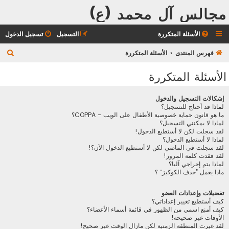
مجالس آل محمد (ع)
الأسئلة المتكررة
التسجيل
تسجيل الدخول
ب
فهرس المنتدى
الأسئلة المتكررة
ح
الأسئلة المتكررة
ث
إشكالات التسجيل والدخول
لماذا قد أحتاج للتسجيل؟
ما هو قانون حماية خصوصية الأطفال على الويب - COPPA؟
لماذا لا يمكنني التسجيل؟
لقد سجلت لكن لا أستطيع الدخول!
لماذا لا أستطيع الدخول؟
لقد سجلت في الماضي لكن لا أستطيع الدخول الآن؟!
لقد فقدت كلمة المرور!
لماذا يتم إخراجي آليا؟
ماذا يعمل ”حذف الكوكيز“ ؟
تفضيلات وإعدادات العضو
كيف أستطيع تغيير إعداداتي؟
كيف أمنع اسمي من الظهور في قائمة أسماء الأعضاء؟
الأوقات غير صحيحة!
لقد غيرت المنطقة الزمنية لكن مازال الوقت غير صحيح!