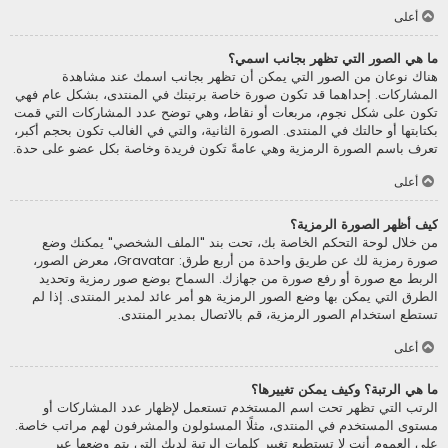
أعلى
ما هي الصور التي تظهر بجانب اسمي؟
هناك نوعان من الصور التي يمكن أن تظهر بجانب اسمك عند مشاهدة
المشاركات. إحداهما قد تكون صورة خاصة برتبتك في المنتدى، بشكل عام فهي
تكون على شكل نجوم، مربعات أو نقاط، وهي توضح عدد المشاركات التي قمت
بكتابتها أو حالتك في المنتدى. الصورة الثانية، والتي في الغالب تكون بحجم أكبر،
تعرف باسم الصورة الرمزية وهي عامةً تكون فريدة وخاصة بكل عضو على حدة.
أعلى
كيف أظهر الصورة الرمزية؟
من خلال لوحة التحكم الخاصة بك، تحت بند "الملف الشخصي" يمكنك وضع
صورة رمزية لك عن طريق واحدة من أربع طرق: Gravatar، معرض الصور،
الربط مع صورة أو رفع صورة من جهازك. السماح بوضع صور رمزية وتحديد
الطرق التي يمكن بها وضع الصور الرمزية هو أمر عائد لمدير المنتدى. إذا لم
تستطع استخدام الصور الرمزية، قم بالاتصال بمدير المنتدى.
أعلى
ما هي الرتبة؟ وكيف يمكن تغييرها؟
الرتب التي تظهر تحت اسم المستخدم تستعمل لإظهار عدد المشاركات أو
مستوى المستخدم في المنتدى، مثلًا المسئولون والمشرفون لهم مراتب خاصة.
على العموم أنت لا تستطيع تغيير كلمات الرتبة لديك التي يتم وضعها عبر