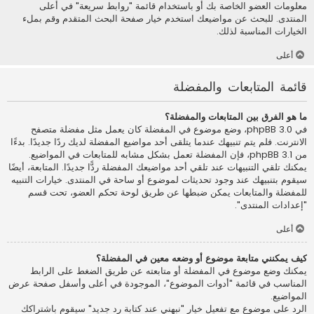
معلومات العضو الخاصة بك أو باستخدام قائمة "روابط سريعة" في أعلى
المنتدى. للبحث عن مواضيعك استخدم خيار صفحة البحث المتقدم وقم بملء
الخيارات المناسبة لذلك.
أعلى
قائمة المتابعات والمفضلة
ما هو الفرق بين المتابعات والمفضلة؟
في phpBB 3.0، وضع موضوع في المفضلة كان يعمل مثل مفضلة متصفح
الانترنت. فلم يتم تنبيهك عندما يتلقى أحد مواضيع المفضلة لديك ردًا جديدًا. بدءًا
من phpBB 3.1، فإن المفضلة تعمل بشكل مشابه للمتابعات في المواضيع.
يمكنك تلقي التنبيهات عند تلقي أحد مواضيعك المفضلة ردًّا جديدًا. المتابعة، أيضًا
سيقوم بتنبيهك عند وجود تحديثات لموضوع أو ساحة في المنتدى. خيارات التنبيه
للمفضلة والمتابعات يمكن ضبطها عن طريق لوحة تحكم العضو، تحت قسم
"إعدادات المنتدى".
أعلى
كيف يمكنني متابعة موضوع أو وضعه معين في المفضلة؟
يمكنك وضع موضوع في المفضلة أو متابعته عن طريق الضغط على الرابط
المناسب في قائمة "أدوات الموضوع"، الموجودة في أعلى وأسفل صفحة عرض
المواضيع.
الرد على موضوع مع تفعيل خيار "نبهني عند كتابة رد جديد" سيقوم باشتراكك