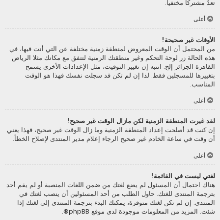
تعدّ مشتركا مختفيا.
أعلى
الأوقات غير صحيحة!
من المحتمل أن الوقت المعروض لمنطقة زمنية مختلفة عن التي أنت فيها، في
هذه الحالة زر لوحة التحكم وغير منطقتك الزمنية لتتفق مع مكانك مثلا الرياض
القاهرة الجزائر إلخ. انتبه إن تغيير التوقيت، مثل الإعدادات الأخرى يسمح
بتغييرها للمسجلين فقط. لذا إن لم تكن قد سجلت نفسك فهذا هو الوقت
المناسب.
أعلى
لقد غيرت المنطقة الزمنية لكن مازال الوقت غير صحيح!
إن كنت قد أصلحت إعداد المنطقة الزمنية وما زال الوقت غير صحيح، فهذا يعني
أن وقت في ساعة الخادم غير صحيح الرجاء إعلام مدير المنتدى لإصلاح الخطأ.
أعلى
لغتي ليست في القائمة!
هناك احتمال أن المسئول لم يضع لغتك من ضمن اللغات المنصبة أو لم يقم أحد
بترجمة المنتدى للغتك. حاول الطلب من أحد المسئولين أن ينصب لغتك في
المنتدى. إن لم تكن لغتك متوفرة، يمكنك البدء بترجمة المنتدى إلى لغتك إذا
شئت. المزيد من المعلومات موجودة لدى موقع
phpBB
®.