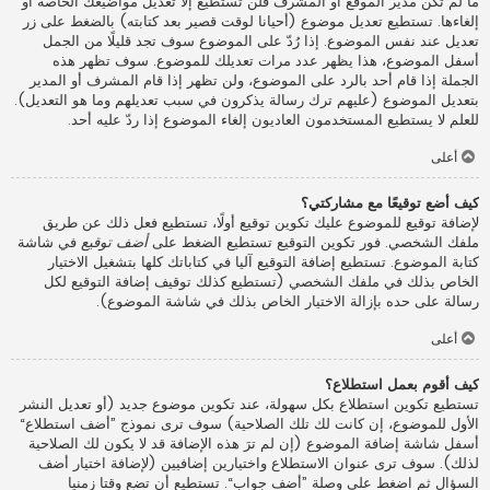
ما لم تكن مدير الموقع أو المشرف فلن تستطيع إلا تعديل مواضيعك الخاصة أو
إلغاءها. تستطيع تعديل موضوع (أحيانا لوقت قصير بعد كتابته) بالضغط على زر
تعديل عند نفس الموضوع. إذا رُدّ على الموضوع سوف تجد قليلًا من الجمل
أسفل الموضوع، هذا يظهر عدد مرات تعديلك للموضوع. سوف تظهر هذه
الجملة إذا قام أحد بالرد على الموضوع، ولن تظهر إذا قام المشرف أو المدير
بتعديل الموضوع (عليهم ترك رسالة يذكرون في سبب تعديلهم وما هو التعديل).
للعلم لا يستطيع المستخدمون العاديون إلغاء الموضوع إذا ردّ عليه أحد.
أعلى
كيف أضع توقيعًا مع مشاركتي؟
لإضافة توقيع للموضوع عليك تكوين توقيع أولًا، تستطيع فعل ذلك عن طريق
ملفك الشخصي. فور تكوين التوقيع تستطيع الضغط على
أضف توقيع
في شاشة
كتابة الموضوع. تستطيع إضافة التوقيع آليا في كتاباتك كلها بتشغيل الاختيار
الخاص بذلك في ملفك الشخصي (تستطيع كذلك توقيف إضافة التوقيع لكل
رسالة على حده بإزالة الاختيار الخاص بذلك في شاشة الموضوع).
أعلى
كيف أقوم بعمل استطلاع؟
تستطيع تكوين استطلاع بكل سهولة، عند تكوين موضوع جديد (أو تعديل النشر
الأول للموضوع، إن كانت لك تلك الصلاحية) سوف ترى نموذج ”أضف استطلاع“
أسفل شاشة إضافة الموضوع (إن لم ترَ هذه الإضافة قد لا يكون لك الصلاحية
لذلك). سوف ترى عنوان الاستطلاع واختيارين إضافيين (لإضافة اختيار أضف
السؤال ثم اضغط على وصلة ”أضف جواب“. تستطيع أن تضع وقتا زمنيا