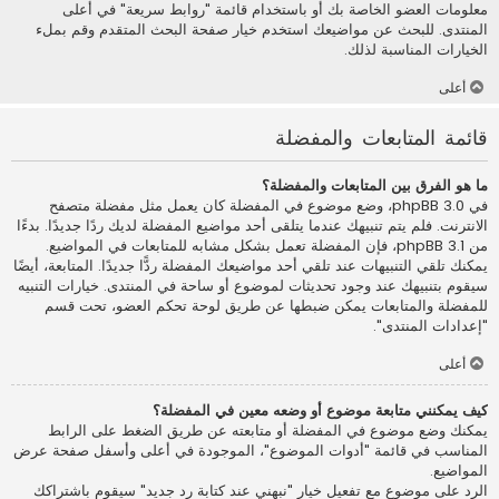
معلومات العضو الخاصة بك أو باستخدام قائمة "روابط سريعة" في أعلى
المنتدى. للبحث عن مواضيعك استخدم خيار صفحة البحث المتقدم وقم بملء
الخيارات المناسبة لذلك.
أعلى
قائمة المتابعات والمفضلة
ما هو الفرق بين المتابعات والمفضلة؟
في phpBB 3.0، وضع موضوع في المفضلة كان يعمل مثل مفضلة متصفح
الانترنت. فلم يتم تنبيهك عندما يتلقى أحد مواضيع المفضلة لديك ردًا جديدًا. بدءًا
من phpBB 3.1، فإن المفضلة تعمل بشكل مشابه للمتابعات في المواضيع.
يمكنك تلقي التنبيهات عند تلقي أحد مواضيعك المفضلة ردًّا جديدًا. المتابعة، أيضًا
سيقوم بتنبيهك عند وجود تحديثات لموضوع أو ساحة في المنتدى. خيارات التنبيه
للمفضلة والمتابعات يمكن ضبطها عن طريق لوحة تحكم العضو، تحت قسم
"إعدادات المنتدى".
أعلى
كيف يمكنني متابعة موضوع أو وضعه معين في المفضلة؟
يمكنك وضع موضوع في المفضلة أو متابعته عن طريق الضغط على الرابط
المناسب في قائمة "أدوات الموضوع"، الموجودة في أعلى وأسفل صفحة عرض
المواضيع.
الرد على موضوع مع تفعيل خيار "نبهني عند كتابة رد جديد" سيقوم باشتراكك