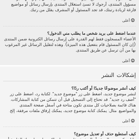
مسؤول المنتدى، أرجوك لا تسئ استغلال المنتدى بإرسال رسائل أو مواضيع
فارغة لزيادة رتبتك، قد تجد المسئول أو المشرف يقلل من رتبك.
أعلى
عندما اضغط على بريد شخص ما يطلب مني الدخول؟
الأعضاء المسجلون فقط لهم القدرة على إرسال رسائل الكترونية ضمن المنتدى
(إن كان المسئول قام بتفعيل هذه الميزة). وهذه لتقليل الرسائل غير المرغوب
بها من أن ترسل عن طريق المنتدى.
أعلى
إشكالات النشر
كيف أنشر موضوعًا جديدًا أو أكتب ردًا؟
لنشر موضوع جديد، اضغط على زر "موضوع جديد". لكتابة رد، اضغط على زر
"أضف رد جديد". قد تحتاج إلى التسجيل قبل أن تتمكن من كتابة المشاركات.
هناك قائمة بصلاحيات كل منتدى تكون متاحة في أسفل صفحة المنتدى
والمواضيع. مثال: يمكنك كتابة موضوع جديد، يمكنك إرفاق ملفات مرفقة، إلخ.
أعلى
كيف أستطيع حذف أو تعديل موضوع؟