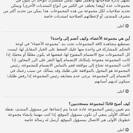
تسهل إدارة صلاحياتها والعمل معها، يمكن للمشترك الواحد أن يكون في
مجموعات عدة (وهذا يختلف عن الكثير من أنواع المنتديات الأخرى) ويمكن
تحديد صلاحيات لكل مجموعة من هذه المجموعات. هذا يمكن من تحديد أكثر من
مشرف للمنتدى، أو لإعطائهم الصلاحية لمنتديات خاصة.
أعلى
أين هي مجموعة الأعضاء، وكيف أنضم إلى واحدة؟
تستطيع مشاهدة كافة المجموعات تحت بند ”مجموعة الأعضاء“ في لوحة
التحكم. للمشاركة في واحدة منها عليك الضغط على الخيار المقابل لها، ليست
كل المجموعات تتيح الانضمام المفتوح لها، فبعضها قد يكون مغلقًا أو مخفيًا، إذا
كانت المجموعة مفتوحة بإمكانك الإنضمام إليها النقر على الزر المجاور، إذا
كانت المجموعة تحتاج إلى موافقة فقم بالتماس الانضمام للمجموعة، رئيس
المجموعة هو المخول بالموافقة على طلبك وقد يسألك عن سبب رغبتك في
الانضمام إلى المجموعة. يرجى عدم مضايقه رئيس المجموعة إذا رفض طلبك؛
سيكون لديهم أسبابهم.
أعلى
كيف أصبح قائدًا لمجموعة مستخدمين؟
يتم تعيين رئيس المجموعة عادة عندما يتم إنشاءها عبر مسؤول المنتدى، نقطة
اتصالك الأولى ينبغي أن تكون مسؤول الموقع، إذا كنت مهتما بإنشاء مجموعة
خطوتك الأولى هي الاتصال بمسؤول الموقع، أرسل له رسالة خاصة.
أعلى