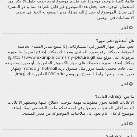
قائمة كاملة بالوجوه موجودة عند تقديم موضوع أو رد جديد، حاول ألاّ تكثر من
استعمال الوجوه، فقد يجعل هذا الموضوع غير قابل للقراءة مما يدعو المشرف
إلى تعديل الموضوع أو حتى إزالته تمامًا، مدير الموقع له الحق في تحديد
الابتسامات في موضوع.
أعلى
هل أستطيع نشر صور؟
نعم، يمكن إظهار الصور في المشاركات، إذا سمح مدير المنتدى بخاصية
المرفقات يمكنك رفع صورة للمنتدى. ومع ذلك يمكنك إضافتها من رابط صورة
مرفوعة على موقع مثلًا http://www.example.com/my-picture.gif ولا
يمكنك إضافة صورة محفوظة على جهاز الكمبيوتر الخاص بك أو صورة محفوظة
على خادم محمي بكلمة مرور مثل صندوق بريد hotmail أو Yahoo. لإظهار
صورة يجب وضع الرابط الصحيح بين وسم BBCode الخاص بذلك [img].
أعلى
ما هي الإعلانات العامة؟
الإعلانات العامة تحوي معلومات مهمة يتوجب الاطلاع عليها. وستظهر الإعلانات
العامة أعلى المنتديات جميعها وفي لوحة تحكم ملفك الشخصي أيضًا. إضافة
موضوع كإعلان عام يعود إلى صلاحياتك الموضوعة من مدير المنتدى.
أعلى
ما هي الإعلانات؟