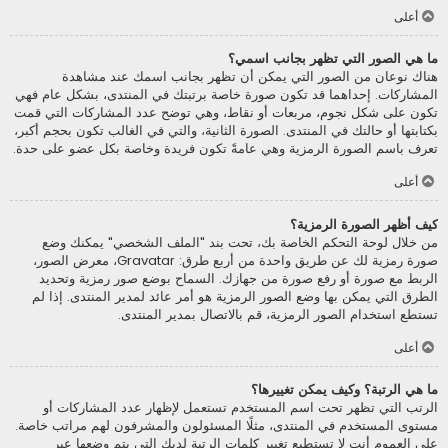
أعلى
ما هي الصور التي تظهر بجانب اسمي؟
هناك نوعان من الصور التي يمكن أن تظهر بجانب اسمك عند مشاهدة
المشاركات. إحداهما قد تكون صورة خاصة برتبتك في المنتدى، بشكل عام فهي
تكون على شكل نجوم، مربعات أو نقاط، وهي توضح عدد المشاركات التي قمت
بكتابتها أو حالتك في المنتدى. الصورة الثانية، والتي في الغالب تكون بحجم أكبر،
تعرف باسم الصورة الرمزية وهي عامةً تكون فريدة وخاصة بكل عضو على حدة.
أعلى
كيف أظهر الصورة الرمزية؟
من خلال لوحة التحكم الخاصة بك، تحت بند "الملف الشخصي" يمكنك وضع
صورة رمزية لك عن طريق واحدة من أربع طرق: Gravatar، معرض الصور،
الربط مع صورة أو رفع صورة من جهازك. السماح بوضع صور رمزية وتحديد
الطرق التي يمكن بها وضع الصور الرمزية هو أمر عائد لمدير المنتدى. إذا لم
تستطع استخدام الصور الرمزية، قم بالاتصال بمدير المنتدى.
أعلى
ما هي الرتبة؟ وكيف يمكن تغييرها؟
الرتب التي تظهر تحت اسم المستخدم تستعمل لإظهار عدد المشاركات أو
مستوى المستخدم في المنتدى، مثلًا المسئولون والمشرفون لهم مراتب خاصة.
على العموم أنت لا تستطيع تغيير كلمات الرتبة لديك التي يتم وضعها عبر