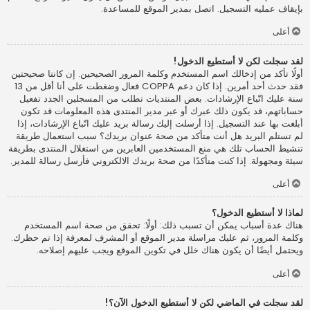
بإيقاف عمليه التسجيل. اتصل بمدير الموقع للمساعدة.
أعلى
لقد سجلت لكن لا أستطيع الدخول!
أولًا تأكد من إدخالك اسم المستخدم وكلمة المرور الصحيحين. إن كانتا صحيحتين
فقد حدث أحد أمرين. إذا كان دعم COPPA فعال وضغطت على أنا أقل من 13
سنة عليك اتّباع الإرشادات. بعض المنتديات تطلب من المسجلين الجدد تفعيل
حساباتهم، قد يكون ذلك عبرك أو عبر مدير المنتدى هذه المعلومات قد تكون
أبلغت بها عند التسجيل. إذا أرسلت إليك رسالة بريد عليك اتّباع الإرشادات، إذا
لم تستلم البريد هل أنت متأكد من صحة عنوان بريدك؟ سبب استعمال طريقة
تنشيط الحساب تلك هي منع المستخدمين العابرين من استغلال المنتدى بطريقة
سيئة ومجهولة. إذا كنت متأكدًا من صحة بريدك الالكتروني فأرسل رسالة للمدير.
أعلى
لماذا لا أستطيع الدخول؟
هناك عدة أسباب يمكن أن تسبب ذلك: أولًا: تحقق من صحة اسم المستخدم
وكلمة المرور، ثم عليك مراسلة مدير الموقع أو المشرف لمعرفة إذا تم حظرك.
ويحتمل أيضًا أن يكون هناك خلل في تكوين الموقع ويجب عليهم إصلاحه.
أعلى
لقد سجلت في الماضي لكن لا أستطيع الدخول الآن؟!