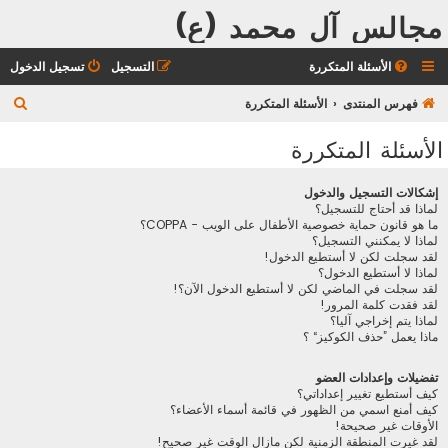
مجالس آل محمد (ع)
الأسئلة المتكررة
التسجيل
تسجيل الدخول
ب
فهرس المنتدى
الأسئلة المتكررة
ح
الأسئلة المتكررة
ث
إشكالات التسجيل والدخول
لماذا قد أحتاج للتسجيل؟
ما هو قانون حماية خصوصية الأطفال على الويب - COPPA؟
لماذا لا يمكنني التسجيل؟
لقد سجلت لكن لا أستطيع الدخول!
لماذا لا أستطيع الدخول؟
لقد سجلت في الماضي لكن لا أستطيع الدخول الآن؟!
لقد فقدت كلمة المرور!
لماذا يتم إخراجي آليا؟
ماذا يعمل ”حذف الكوكيز“ ؟
تفضيلات وإعدادات العضو
كيف أستطيع تغيير إعداداتي؟
كيف أمنع اسمي من الظهور في قائمة أسماء الأعضاء؟
الأوقات غير صحيحة!
لقد غيرت المنطقة الزمنية لكن مازال الوقت غير صحيح!