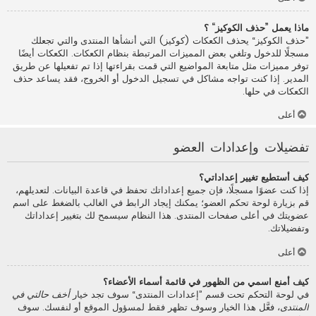
ماذا يعمل ”حذف الكوكيز“ ؟
”حذف الكوكيز“ يحذف الكعكات (كوكيز) التي أنشأها المنتدى والتي تجعلك
مسجلًا للدخول وتلغي بعض المميزات المرتبطة بنظام الكعكات. الكعكات أيضًا
توفر مميزات مثل متابعة المواضيع التي قمت بقراءتها إذا تم تفعيلها عن طريق
المدير. إذا كنت تواجه مشاكل في تسجيل الدخول أو الخروج، فقد يساعد حذف
الكعكات في حلها.
أعلى
تفضيلات وإعدادات العضو
كيف أستطيع تغيير إعداداتي؟
إذا كنت عضوًا مسجلًا، فإن جميع إعداداتك تحفظ في قاعدة البيانات. لتعديلهم،
قم بزيارة لوحة تحكم العضو؛ يمكنك إيجاد الرابط في الغالب بالضغط على اسم
عضويتك في أعلى صفحات المنتدى. هذا النظام سيسمح لك بتغيير إعداداتك
وتفضيلاتك.
أعلى
كيف أمنع اسمي من الظهور في قائمة أسماء الأعضاء؟
في لوحة التحكم تحت قسم ”إعدادات المنتدى“ سوف تجد خيار
أخف حالتي في
المنتدى
، فعَّل هذا الخيار وسوف تظهر فقط لمسؤول الموقع أو لنفسك. سوف