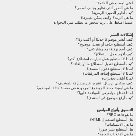
لغتي ليست في القائمة!
ما هي الصور التي تظهر بجانب اسمي؟
كيف أظهر الصورة الرمزية؟
ما هي الرتبة؟ وكيف يمكن تغييرها؟
عندما اضغط على بريد شخص ما يطلب مني الدخول؟
إشكالات النشر
كيف أنشر موضوعًا جديدًا أو أكتب ردًا؟
كيف أستطيع حذف أو تعديل موضوع؟
كيف أضع توقيعًا مع مشاركتي؟
كيف أقوم بعمل استطلاع؟
لماذا لا أستطيع عمل خيارات استطلاع أكثر؟
كيف أستطيع تعديل استطلاع ما أو إلغاءه؟
لماذا لا أستطيع دخول المنتدى؟
لماذا لا أستطيع إضافة المرفقات؟
لماذا أتلقى تحذيرات؟
كيف يمكنني إرسال التقرير عن مشاركة للمشرف؟
ما هي أيقونة حفظ الموضوع الموجودة في صفحة كتابة المواضيع؟
لماذا تحتاج مواضيعي للموافقة عليها؟
كيف أرفع موضوع في المنتدى؟
التنسيق وأنواع المواضيع
ما هو BBCode؟
هل أستطيع استعمال HTML؟
ما هي الابتسامات؟
هل أستطيع نشر صور؟
ما هي الإعلانات العامة؟