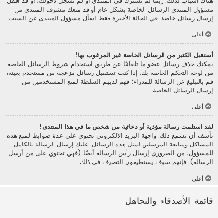
هناك أسباب لذلك; ربما لم تشترك في المنتدى أو لم تسجل دخولك، أو قد أقفل
مسؤول المنتدى الرسائل الخاصة بشكل عام أو قد منعك مشرف المنتدى من
إرسال رسائل خاصة. في الحالة الأخيرة فقط اسأل مسؤول المنتدى عن السبب.
أعلى
أستقبل الكثير من الرسائل الخاصة غير المرغوب بها!
يمكنك حذف رسائل عضو ما تلقائيًا عن طريق استخدام شروط الرسائل الخاصة
من لوحة التحكم الخاصة بك. إذا كنت تستقبل رسائل مزعجة من مستخدم بعينه،
قم بالتبليغ عن الرسالة للمدراء؛ فهم لديهم السلطة لمنع المستخدمين من
إرسال الرسائل الخاصة.
أعلى
لقد استلمت رسالة مؤذية أو دعائية من شخص ما في هذا المنتدى!
نأسف أن نسمع ذلك. واجهة البريد الالكتروني تحتوي على عدة ضوابط لمنع هذه
المشاكل ومتابعة المرسلين لمثل هذه الرسائل. عليك إرسال الرسالة بالكامل
للمسؤول، من الضروري إرسال رأس الرسالة أيضًا (فهي تحتوي على من أرسل
الرسالة). فإنهم سوف يستطيعون التصرف في ذلك.
أعلى
قائمة الأصدقاء والتجاهل