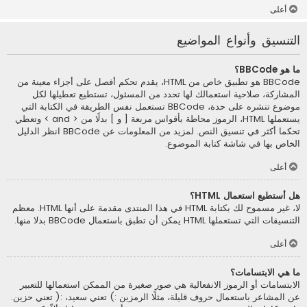
أعلى
التنسيق وأنواع المواضيع
ما هو BBCode؟
BBCode هو تطبيق خاص من HTML، يقدم تحكم أفصل على أجزاء معينة من
المشاركة، صلاحية استعمالك لها تحدد من المسئول، تستطيع تعطيلها لكل
موضوع تنشره على حدة، BBCode تستعمل نفس الطريقة في الكتابة التي
يستعملها HTML، الرموز محاطة بأقواس مربعة [ و ] بدلًا من < and > وتعطي
تحكما أكثر في تنسيق النص. لمزيد من المعلومات عن BBCode انظر الدليل
الخاص بها في شاشة كتابة الموضوع.
أعلى
هل أستطيع استعمال HTML؟
لا، غير مسموح لك بكتابة HTML في هذا المنتدى مقدمة على أنها HTML. معظم
التنسيقات التي تستعملها HTML يمكن أن تطبق باستعمال BBCode بدلا منها.
أعلى
ما هي الابتسامات؟
الابتسامات أو الرموز الانفعالية هي صور صغيرة من الممكن استعمالها للتعبير
عن المشاعر باستعمال حروف قليلة، مثلًا الرمزين :) تعني سعيد، :( تعني حزين.