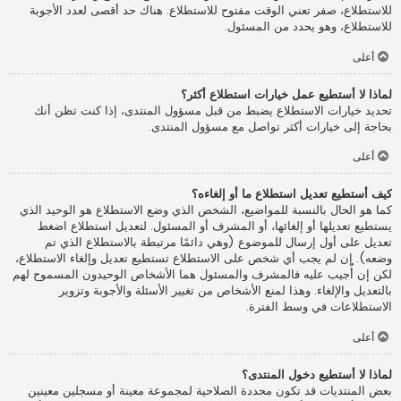
للاستطلاع، صفر تعني الوقت مفتوح للاستطلاع. هناك حد أقصى لعدد الأجوبة
للاستطلاع، وهو يحدد من المسئول.
أعلى
لماذا لا أستطيع عمل خيارات استطلاع أكثر؟
تحديد خيارات الاستطلاع يضبط من قبل مسؤول المنتدى، إذا كنت تظن أنك
بحاجة إلى خيارات أكثر تواصل مع مسؤول المنتدى.
أعلى
كيف أستطيع تعديل استطلاع ما أو إلغاءه؟
كما هو الحال بالنسبة للمواضيع، الشخص الذي وضع الاستطلاع هو الوحيد الذي
يستطيع تعديلها أو إلغائها، أو المشرف أو المسئول. لتعديل استطلاع اضغط
تعديل على أول إرسال للموضوع (وهي دائمًا مرتبطة بالاستطلاع الذي تم
وضعه). إن لم يجب أي شخص على الاستطلاع تستطيع تعديل وإلغاء الاستطلاع،
لكن إن أُجيب عليه فالمشرف والمسئول هما الأشخاص الوحيدون المسموح لهم
بالتعديل والإلغاء. وهذا لمنع الأشخاص من تغيير الأسئلة والأجوبة وتزوير
الاستطلاعات في وسط الفترة.
أعلى
لماذا لا أستطيع دخول المنتدى؟
بعض المنتديات قد تكون محددة الصلاحية لمجموعة معينة أو مسجلين معينين