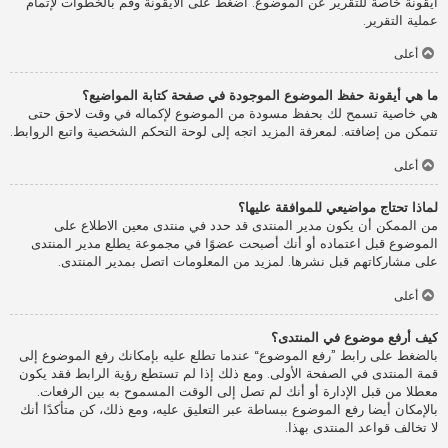
أيقونة خاصة للتقرير عن الموضوع. اضغط على الأيقونة وقم بالخطوات لإتمام
عملية التقرير.
أعلى
ما هي أيقونة حفظ الموضوع الموجودة في صفحة كتابة المواضيع؟
هي خاصية تسمح لك بحفظ مسودة من الموضوع لإكماله في وقت لاحق حتى
تتمكن من إضافته. لمعرفة المزيد اتجه إلى لوحة التحكم الشخصية واتبع الروابط.
أعلى
لماذا تحتاج مواضيعي للموافقة عليها؟
من الممكن أن يكون مدير المنتدى قد حدد في منتدى معين الاطلاع على
الموضوع قبل اعتماده أو أنك أصبحت عضوًا في مجموعة يطلع مدير المنتدى
على مشاركاتهم قبل نشرها. لمزيد من المعلومات اتصل بمدير المنتدى.
أعلى
كيف أرفع موضوع في المنتدى؟
بالضغط على رابط ”رفع الموضوع“ عندما تطلع عليه بإمكانك رفع الموضوع إلى
قمة المنتدى في الصفحة الأولى. ومع ذلك إذا لم تستطع رؤية الرابط فقد يكون
معطلا من قبل الإدارة أو أنك لم تصل إلى الوقت المسموح به بين الرفعات.
بالإمكان أيضا رفع الموضوع ببساطة عبر التعليق عليه، ومع ذلك، كن متأكدًا أنك
لا تخالف قواعد المنتدى بهذا.