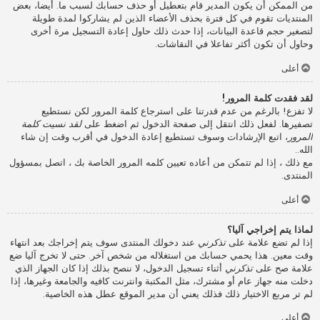
من الممكن أن يكون المدير قام بتعطيل أو حذف حسابك لسبب ما. أيضا، بعض
المنتديات تقوم في كل فترة بحذف الأعضاء الذين لم يشاركوا لمدة طويلة
لتصغير حجم قاعدة البيانات، إذا حدث ذلك حاول إعادة التسجيل مرة أخرى
وحاول أن تكون أكثر تفاعلا في النقاشات.
أعلى
لقد فقدت كلمة المرور!
لا تفزع! بالرغم من عدم قدرتنا على استرجاع كلمة المرور لكن نستطيع
تصفيرها. لفعل ذلك انتقل إلى صفحة الدخول ثم اضغط على
لقد نسيت كلمة
المرور
، اتبع الإرشادات وسوف تستطيع إعادة الدخول في أقرب وقت إن شاء
الله..
مع ذلك ، إذا لم تتمكن من أعاده تعيين كلمه المرور الخاصة بك ، اتصل بمسؤول
المنتدى.
أعلى
لماذا يتم إخراجي آليا؟
إذا لم تضع علامة على
تذكرني
عند دخولك المنتدى سوف يتم إخراجك بعد انتهاء
وقت معين. هذا يحمي حسابك من استغلاله من شخص آخر. حتى لا تخرج آليا ضع
علامة صح على
تذكرني
أثناء تسجيل الدخول، لا ننصح بذلك إذا كان الجهاز الذي
دخلت منه جهاز عام أو مشترك، مثل المكتبة وانترنت كافيه والجامعة وغيرها، إذا
لم تر مربع الاختيار ذلك فذلك يعني أن مدير الموقع عطل هذه الخاصية.
أعلى