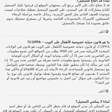
لماذا قد أحتاج للتسجيل؟
قد لا تحتاج ذلك، لكن الأمر يرجع إلى مسؤولي الموقع إن فرضوا عليك التسجيل
لكتابة مشاركات لك في المنتدى، على العموم التسجيل يعطيك صلاحيات ليست
موجودة للضيف العادي مثل الصور الرمزية، رسائل خاصة، مراسلة الزملاء
المسجلين، الاشتراك بالمجموعات الخاصة، وغيرها. لن يستغرق تسجيلك سوى
دقائق معدودة لذا ننصحك بالتسجيل.
أعلى
ما هو قانون حماية خصوصية الأطفال على الويب - COPPA؟
COPPA، أو قانون حماية خصوصية الأطفال على الويب هو قانون في الولايات
المتحدة الأمريكية صدر في عام 1998 يطلب من المواقع التي تجمع معلومات
من القاصرين تحت سن 13 أن تُكتَب وصاية أبوية، أو أشكال أخرى للوصاية
القانونية بأن يسمحوا بجمع معلومات خاصة معرفة من القاصر تحت سن 13. إذا
كنت غير متأكد إذا كان ينطبق عليك هذا القانون بوصفك شخصا فقم بالتواصل
مع مستشار قانوني للمساعدة، الرجاء الانتباه بأن شركة phpBB أو مالكي هذا
المنتدى لا يقدمون أي نصائح قانونية وليسوا نقطة تواصل قانوني بأي نوع، ما
عدا المكتوب في سؤال ”من اتصل به بخصوص مواضيع أو ردود غير قانونية أو
غير لائقة؟“ .
أعلى
لماذا لا يمكنني التسجيل؟
من الممكن بأن مدير الموقع قد قام بحظر الآي بي الخاص بك أو حظر اسم
المستخدم الذي استعملته للتسجيل. أو من الممكن أن يكون مدير الموقع قد قام