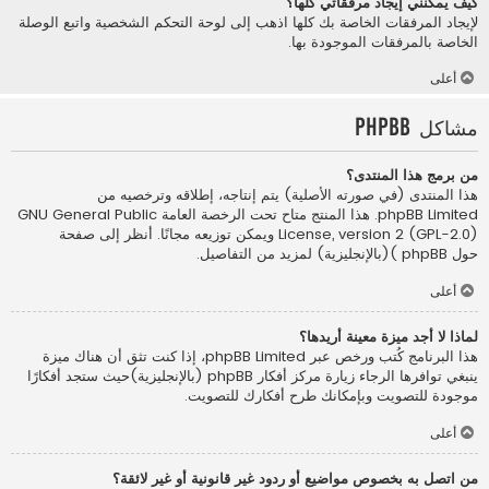
كيف يمكنني إيجاد مرفقاتي كلها؟
لإيجاد المرفقات الخاصة بك كلها اذهب إلى لوحة التحكم الشخصية واتبع الوصلة
الخاصة بالمرفقات الموجودة بها.
أعلى
مشاكل phpBB
من برمج هذا المنتدى؟
هذا المنتدى (في صورته الأصلية) يتم إنتاجه، إطلاقه وترخصيه من
phpBB Limited
. هذا المنتج متاح تحت الرخصة العامة GNU General Public
License, version 2 (GPL-2.0) ويمكن توزيعه مجانًا. أنظر إلى صفحة
حول phpBB )(بالإنجليزية)
لمزيد من التفاصيل.
أعلى
لماذا لا أجد ميزة معينة أريدها؟
هذا البرنامج كُتب ورخص عبر phpBB Limited، إذا كنت تثق أن هناك ميزة
ينبغي توافرها الرجاء زيارة
مركز أفكار phpBB (بالإنجليزية)
حيث ستجد أفكارًا
موجودة للتصويت وبإمكانك طرح أفكارك للتصويت.
أعلى
من اتصل به بخصوص مواضيع أو ردود غير قانونية أو غير لائقة؟