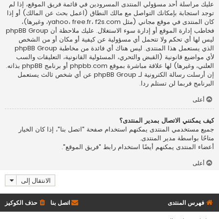
عليك مراسلة أحد مسؤولي المنتدى المسرودين في قائمة فريق الموقع، إذا لم
توجد استجابة بإمكانك التواصل مع مالك النطاق (اعمل
بحث عن المالك
) أو إذا
كان المنتدى في موقع مجاني (مثل yahoo، free.fr، f2s.com، وغيرها)،
فخاطب إدارة الموقع أو إدارة سوء الاستغلال. عليك ملاحظة أن phpBB Group
ليس لها أي تحكم ولا تتحمل أي مسؤولية عن كيفية أو مكان أو من الشخص
الذي يستعمل هذا المنتدى. ليس هناك أي فائدة من مخاطبة phpBB Group
لأي مواضيع قانونية (القبض والتحري، المسئولية القانونية، التعليقات والسب
العلني، وغيرها) لها علاقة مباشرة بموقع phpbb.com أو برنامج phpBB بذاته.
إن أرسلت رسالة الكترونية لـ phpBB Group عن أي شخص ثالث يستعمل
البرنامج فربما لن تستلم ردا.
أعلى
كيف يمكنني الاتصال بمدير المنتدى؟
جميع مستخدمي المنتدى يمكنهم استخدام صفحة "اتصل بنا"، إذا كان الخيار
متاحًا بواسطة مدير المنتدى.
أعضاء المنتدى يمكنهم أيضًا استخدام رابط "فريق الموقع".
أعلى
الانتقال إلى
فهرس المنتدى
اتصل بنا
حذف الكوكيز