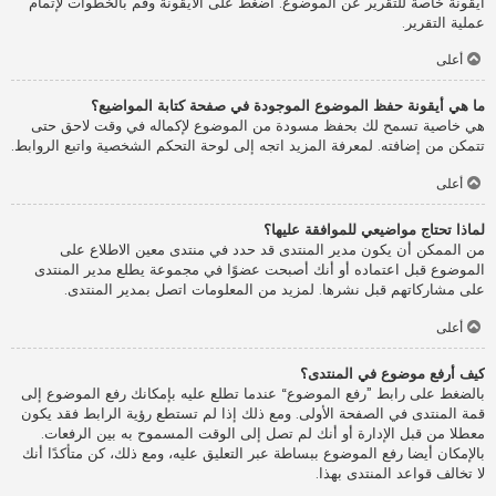
أيقونة خاصة للتقرير عن الموضوع. اضغط على الأيقونة وقم بالخطوات لإتمام
عملية التقرير.
أعلى
ما هي أيقونة حفظ الموضوع الموجودة في صفحة كتابة المواضيع؟
هي خاصية تسمح لك بحفظ مسودة من الموضوع لإكماله في وقت لاحق حتى
تتمكن من إضافته. لمعرفة المزيد اتجه إلى لوحة التحكم الشخصية واتبع الروابط.
أعلى
لماذا تحتاج مواضيعي للموافقة عليها؟
من الممكن أن يكون مدير المنتدى قد حدد في منتدى معين الاطلاع على
الموضوع قبل اعتماده أو أنك أصبحت عضوًا في مجموعة يطلع مدير المنتدى
على مشاركاتهم قبل نشرها. لمزيد من المعلومات اتصل بمدير المنتدى.
أعلى
كيف أرفع موضوع في المنتدى؟
بالضغط على رابط ”رفع الموضوع“ عندما تطلع عليه بإمكانك رفع الموضوع إلى
قمة المنتدى في الصفحة الأولى. ومع ذلك إذا لم تستطع رؤية الرابط فقد يكون
معطلا من قبل الإدارة أو أنك لم تصل إلى الوقت المسموح به بين الرفعات.
بالإمكان أيضا رفع الموضوع ببساطة عبر التعليق عليه، ومع ذلك، كن متأكدًا أنك
لا تخالف قواعد المنتدى بهذا.