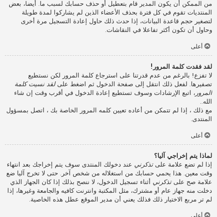
من الممكن أن يكون المدير قام بتعطيل أو حذف حسابك لسبب ما. أيضا، بعض
المنتديات تقوم في كل فترة بحذف الأعضاء الذين لم يشاركوا لمدة طويلة
لتصغير حجم قاعدة البيانات، إذا حدث ذلك حاول إعادة التسجيل مرة أخرى
وحاول أن تكون أكثر تفاعلا في النقاشات.
أعلى
لقد فقدت كلمة المرور!
لا تفزع! بالرغم من عدم قدرتنا على استرجاع كلمة المرور لكن نستطيع
تصفيرها. لفعل ذلك انتقل إلى صفحة الدخول ثم اضغط على
لقد نسيت كلمة
المرور
، اتبع الإرشادات وسوف تستطيع إعادة الدخول في أقرب وقت إن شاء
الله..
مع ذلك ، إذا لم تتمكن من أعاده تعيين كلمه المرور الخاصة بك ، اتصل بمسؤول
المنتدى.
أعلى
لماذا يتم إخراجي آليا؟
إذا لم تضع علامة على
تذكرني
عند دخولك المنتدى سوف يتم إخراجك بعد انتهاء
وقت معين. هذا يحمي حسابك من استغلاله من شخص آخر. حتى لا تخرج آليا ضع
علامة صح على
تذكرني
أثناء تسجيل الدخول، لا ننصح بذلك إذا كان الجهاز الذي
دخلت منه جهاز عام أو مشترك، مثل المكتبة وانترنت كافيه والجامعة وغيرها، إذا
لم تر مربع الاختيار ذلك فذلك يعني أن مدير الموقع عطل هذه الخاصية.
أعلى