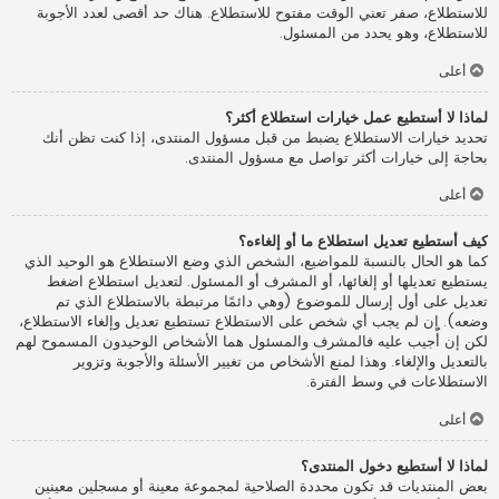
للاستطلاع، صفر تعني الوقت مفتوح للاستطلاع. هناك حد أقصى لعدد الأجوبة
للاستطلاع، وهو يحدد من المسئول.
أعلى
لماذا لا أستطيع عمل خيارات استطلاع أكثر؟
تحديد خيارات الاستطلاع يضبط من قبل مسؤول المنتدى، إذا كنت تظن أنك
بحاجة إلى خيارات أكثر تواصل مع مسؤول المنتدى.
أعلى
كيف أستطيع تعديل استطلاع ما أو إلغاءه؟
كما هو الحال بالنسبة للمواضيع، الشخص الذي وضع الاستطلاع هو الوحيد الذي
يستطيع تعديلها أو إلغائها، أو المشرف أو المسئول. لتعديل استطلاع اضغط
تعديل على أول إرسال للموضوع (وهي دائمًا مرتبطة بالاستطلاع الذي تم
وضعه). إن لم يجب أي شخص على الاستطلاع تستطيع تعديل وإلغاء الاستطلاع،
لكن إن أُجيب عليه فالمشرف والمسئول هما الأشخاص الوحيدون المسموح لهم
بالتعديل والإلغاء. وهذا لمنع الأشخاص من تغيير الأسئلة والأجوبة وتزوير
الاستطلاعات في وسط الفترة.
أعلى
لماذا لا أستطيع دخول المنتدى؟
بعض المنتديات قد تكون محددة الصلاحية لمجموعة معينة أو مسجلين معينين