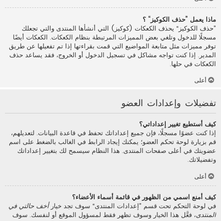
ماذا يعمل ”حذف الكوكيز“ ؟
”حذف الكوكيز“ يحذف الكعكات (كوكيز) التي أنشأها المنتدى والتي تجعلك
مسجلًا للدخول وتلغي بعض المميزات المرتبطة بنظام الكعكات. الكعكات أيضًا
توفر مميزات مثل متابعة المواضيع التي قمت بقراءتها إذا تم تفعيلها عن طريق
المدير. إذا كنت تواجه مشاكل في تسجيل الدخول أو الخروج، فقد يساعد حذف
الكعكات في حلها.
أعلى
تفضيلات وإعدادات العضو
كيف أستطيع تغيير إعداداتي؟
إذا كنت عضوًا مسجلًا، فإن جميع إعداداتك تحفظ في قاعدة البيانات. لتعديلهم،
قم بزيارة لوحة تحكم العضو؛ يمكنك إيجاد الرابط في الغالب بالضغط على اسم
عضويتك في أعلى صفحات المنتدى. هذا النظام سيسمح لك بتغيير إعداداتك
وتفضيلاتك.
أعلى
كيف أمنع اسمي من الظهور في قائمة أسماء الأعضاء؟
في لوحة التحكم تحت قسم ”إعدادات المنتدى“ سوف تجد خيار
أخف حالتي في
المنتدى
، فعَّل هذا الخيار وسوف تظهر فقط لمسؤول الموقع أو لنفسك. سوف