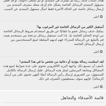
هناك أسباب لذلك; ربما لم تشترك في المنتدى أو لم تسجل دخولك، أو قد أقفل
مسؤول المنتدى الرسائل الخاصة بشكل عام أو قد منعك مشرف المنتدى من
إرسال رسائل خاصة. في الحالة الأخيرة فقط اسأل مسؤول المنتدى عن السبب.
أعلى
أستقبل الكثير من الرسائل الخاصة غير المرغوب بها!
يمكنك حذف رسائل عضو ما تلقائيًا عن طريق استخدام شروط الرسائل الخاصة
من لوحة التحكم الخاصة بك. إذا كنت تستقبل رسائل مزعجة من مستخدم بعينه،
قم بالتبليغ عن الرسالة للمدراء؛ فهم لديهم السلطة لمنع المستخدمين من
إرسال الرسائل الخاصة.
أعلى
لقد استلمت رسالة مؤذية أو دعائية من شخص ما في هذا المنتدى!
نأسف أن نسمع ذلك. واجهة البريد الالكتروني تحتوي على عدة ضوابط لمنع هذه
المشاكل ومتابعة المرسلين لمثل هذه الرسائل. عليك إرسال الرسالة بالكامل
للمسؤول، من الضروري إرسال رأس الرسالة أيضًا (فهي تحتوي على من أرسل
الرسالة). فإنهم سوف يستطيعون التصرف في ذلك.
أعلى
قائمة الأصدقاء والتجاهل