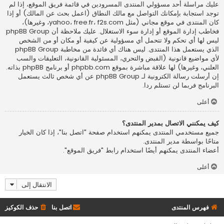
عليك مراسلة أحد مسؤولي المنتدى المسرودين في قائمة فريق الموقع، إذا لم
توجد استجابة بإمكانك التواصل مع مالك النطاق (اعمل
بحث عن المالك
) أو إذا
كان المنتدى في موقع مجاني (مثل yahoo، free.fr، f2s.com، وغيرها)،
فخاطب إدارة الموقع أو إدارة سوء الاستغلال. عليك ملاحظة أن phpBB Group
ليس لها أي تحكم ولا تتحمل أي مسؤولية عن كيفية أو مكان أو من الشخص
الذي يستعمل هذا المنتدى. ليس هناك أي فائدة من مخاطبة phpBB Group
لأي مواضيع قانونية (القبض والتحري، المسئولية القانونية، التعليقات والسب
العلني، وغيرها) لها علاقة مباشرة بموقع phpbb.com أو برنامج phpBB بذاته.
إن أرسلت رسالة الكترونية لـ phpBB Group عن أي شخص ثالث يستعمل
البرنامج فربما لن تستلم ردا.
أعلى
كيف يمكنني الاتصال بمدير المنتدى؟
جميع مستخدمي المنتدى يمكنهم استخدام صفحة "اتصل بنا"، إذا كان الخيار
متاحًا بواسطة مدير المنتدى.
أعضاء المنتدى يمكنهم أيضًا استخدام رابط "فريق الموقع".
أعلى
الانتقال إلى
فهرس المنتدى
اتصل بنا
حذف الكوكيز