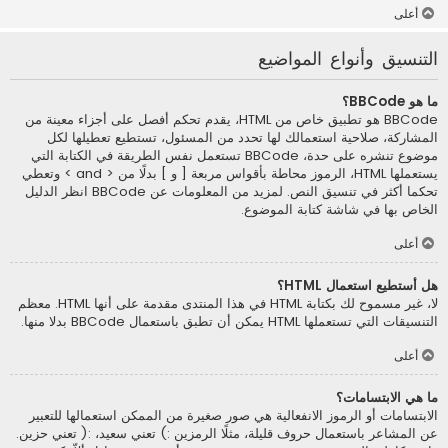
أعلى
التنسيق وأنواع المواضيع
ما هو BBCode؟
BBCode هو تطبيق خاص من HTML، يقدم تحكم أفصل على أجزاء معينة من
المشاركة، صلاحية استعمالك لها تحدد من المسئول، تستطيع تعطيلها لكل
موضوع تنشره على حدة، BBCode تستعمل نفس الطريقة في الكتابة التي
يستعملها HTML، الرموز محاطة بأقواس مربعة [ و ] بدلًا من < and > وتعطي
تحكما أكثر في تنسيق النص. لمزيد من المعلومات عن BBCode انظر الدليل
الخاص بها في شاشة كتابة الموضوع.
أعلى
هل أستطيع استعمال HTML؟
لا، غير مسموح لك بكتابة HTML في هذا المنتدى مقدمة على أنها HTML. معظم
التنسيقات التي تستعملها HTML يمكن أن تطبق باستعمال BBCode بدلا منها.
أعلى
ما هي الابتسامات؟
الابتسامات أو الرموز الانفعالية هي صور صغيرة من الممكن استعمالها للتعبير
عن المشاعر باستعمال حروف قليلة، مثلًا الرمزين :) تعني سعيد، :( تعني حزين.