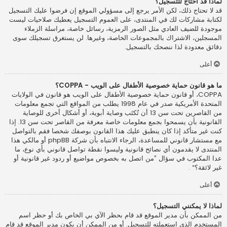
لماذا قد أحتاج للتسجيل؟
قد لا تحتاج ذلك، لكن الأمر يرجع إلى مسؤولي الموقع إن فرضوا عليك التسجيل
لكتابة مشاركات لك في المنتدى، على العموم التسجيل يعطيك صلاحيات ليست
موجودة للضيف العادي مثل الصور الرمزية، رسائل خاصة، مراسلة الزملاء
المسجلين، الاشتراك بالمجموعات الخاصة، وغيرها. لن يستغرق تسجيلك سوى
دقائق معدودة لذا ننصحك بالتسجيل.
أعلى
ما هو قانون حماية خصوصية الأطفال على الويب - COPPA؟
COPPA، أو قانون حماية خصوصية الأطفال على الويب هو قانون في الولايات
المتحدة الأمريكية صدر في عام 1998 يطلب من المواقع التي تجمع معلومات
من القاصرين تحت سن 13 أن تُكتَب وصاية أبوية، أو أشكال أخرى للوصاية
القانونية بأن يسمحوا بجمع معلومات خاصة معرفة من القاصر تحت سن 13. إذا
كنت غير متأكد إذا كان ينطبق عليك هذا القانون بوصفك شخصا فقم بالتواصل
مع مستشار قانوني للمساعدة، الرجاء الانتباه بأن شركة phpBB أو مالكي هذا
المنتدى لا يقدمون أي نصائح قانونية وليسوا نقطة تواصل قانوني بأي نوع، ما
عدا المكتوب في سؤال ”من اتصل به بخصوص مواضيع أو ردود غير قانونية أو
غير لائقة؟“ .
أعلى
لماذا لا يمكنني التسجيل؟
من الممكن بأن مدير الموقع قد قام بحظر الآي بي الخاص بك أو حظر اسم
المستخدم الذي استعملته للتسجيل. أو من الممكن أن يكون مدير الموقع قد قام