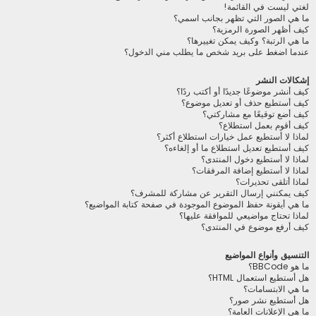
لغتي ليست في القائمة!
ما هي الصور التي تظهر بجانب اسمي؟
كيف أظهر الصورة الرمزية؟
ما هي الرتبة؟ وكيف يمكن تغييرها؟
عندما اضغط على بريد شخص ما يطلب مني الدخول؟
إشكالات النشر
كيف أنشر موضوعًا جديدًا أو أكتب ردًا؟
كيف أستطيع حذف أو تعديل موضوع؟
كيف أضع توقيعًا مع مشاركتي؟
كيف أقوم بعمل استطلاع؟
لماذا لا أستطيع عمل خيارات استطلاع أكثر؟
كيف أستطيع تعديل استطلاع ما أو إلغاءه؟
لماذا لا أستطيع دخول المنتدى؟
لماذا لا أستطيع إضافة المرفقات؟
لماذا أتلقى تحذيرات؟
كيف يمكنني إرسال التقرير عن مشاركة للمشرف؟
ما هي أيقونة حفظ الموضوع الموجودة في صفحة كتابة المواضيع؟
لماذا تحتاج مواضيعي للموافقة عليها؟
كيف أرفع موضوع في المنتدى؟
التنسيق وأنواع المواضيع
ما هو BBCode؟
هل أستطيع استعمال HTML؟
ما هي الابتسامات؟
هل أستطيع نشر صور؟
ما هي الإعلانات العامة؟