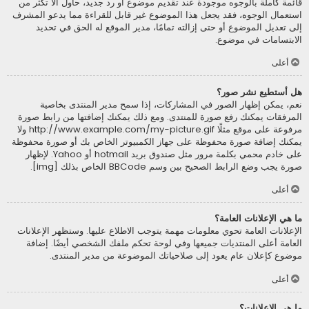
قائمة كاملة بالوجوه موجودة عند تقديم موضوع أو رد جديد، حاول ألاّ تكثر من
استعمال الوجوه، فقد يجعل هذا الموضوع غير قابل للقراءة مما يدعو المشرف
إلى تعديل الموضوع أو حتى إزالته تمامًا، مدير الموقع له الحق في تحديد
الابتسامات في موضوع.
أعلى
هل أستطيع نشر صور؟
نعم، يمكن إظهار الصور في المشاركات، إذا سمح مدير المنتدى بخاصية
المرفقات يمكنك رفع صورة للمنتدى. ومع ذلك يمكنك إضافتها من رابط صورة
مرفوعة على موقع مثلًا http://www.example.com/my-picture.gif ولا
يمكنك إضافة صورة محفوظة على جهاز الكمبيوتر الخاص بك أو صورة محفوظة
على خادم محمي بكلمة مرور مثل صندوق بريد hotmail أو Yahoo. لإظهار
صورة يجب وضع الرابط الصحيح بين وسم BBCode الخاص بذلك [img].
أعلى
ما هي الإعلانات العامة؟
الإعلانات العامة تحوي معلومات مهمة يتوجب الاطلاع عليها. وستظهر الإعلانات
العامة أعلى المنتديات جميعها وفي لوحة تحكم ملفك الشخصي أيضًا. إضافة
موضوع كإعلان عام يعود إلى صلاحياتك الموضوعة من مدير المنتدى.
أعلى
ما هي الإعلانات؟