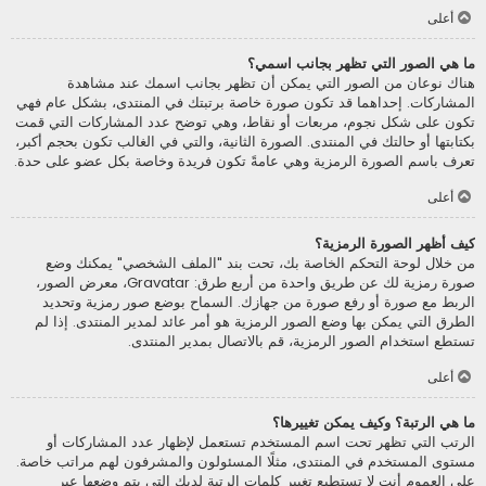
أعلى
ما هي الصور التي تظهر بجانب اسمي؟
هناك نوعان من الصور التي يمكن أن تظهر بجانب اسمك عند مشاهدة
المشاركات. إحداهما قد تكون صورة خاصة برتبتك في المنتدى، بشكل عام فهي
تكون على شكل نجوم، مربعات أو نقاط، وهي توضح عدد المشاركات التي قمت
بكتابتها أو حالتك في المنتدى. الصورة الثانية، والتي في الغالب تكون بحجم أكبر،
تعرف باسم الصورة الرمزية وهي عامةً تكون فريدة وخاصة بكل عضو على حدة.
أعلى
كيف أظهر الصورة الرمزية؟
من خلال لوحة التحكم الخاصة بك، تحت بند "الملف الشخصي" يمكنك وضع
صورة رمزية لك عن طريق واحدة من أربع طرق: Gravatar، معرض الصور،
الربط مع صورة أو رفع صورة من جهازك. السماح بوضع صور رمزية وتحديد
الطرق التي يمكن بها وضع الصور الرمزية هو أمر عائد لمدير المنتدى. إذا لم
تستطع استخدام الصور الرمزية، قم بالاتصال بمدير المنتدى.
أعلى
ما هي الرتبة؟ وكيف يمكن تغييرها؟
الرتب التي تظهر تحت اسم المستخدم تستعمل لإظهار عدد المشاركات أو
مستوى المستخدم في المنتدى، مثلًا المسئولون والمشرفون لهم مراتب خاصة.
على العموم أنت لا تستطيع تغيير كلمات الرتبة لديك التي يتم وضعها عبر