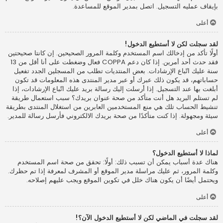
بإيقاف عمليه التسجيل. اتصل بمدير الموقع للمساعدة.
أعلى
لقد سجلت لكن لا أستطيع الدخول!
أولًا تأكد من إدخالك اسم المستخدم وكلمة المرور الصحيحين. إن كانتا صحيحتين
فقد حدث أحد أمرين. إذا كان دعم COPPA فعال وضغطت على أنا أقل من 13
سنة عليك اتّباع الإرشادات. بعض المنتديات تطلب من المسجلين الجدد تفعيل
حساباتهم، قد يكون ذلك عبرك أو عبر مدير المنتدى هذه المعلومات قد تكون
أبلغت بها عند التسجيل. إذا أرسلت إليك رسالة بريد عليك اتّباع الإرشادات، إذا
لم تستلم البريد هل أنت متأكد من صحة عنوان بريدك؟ سبب استعمال طريقة
تنشيط الحساب تلك هي منع المستخدمين العابرين من استغلال المنتدى بطريقة
سيئة ومجهولة. إذا كنت متأكدًا من صحة بريدك الالكتروني فأرسل رسالة للمدير.
أعلى
لماذا لا أستطيع الدخول؟
هناك عدة أسباب يمكن أن تسبب ذلك: أولًا: تحقق من صحة اسم المستخدم
وكلمة المرور، ثم عليك مراسلة مدير الموقع أو المشرف لمعرفة إذا تم حظرك.
ويحتمل أيضًا أن يكون هناك خلل في تكوين الموقع ويجب عليهم إصلاحه.
أعلى
لقد سجلت في الماضي لكن لا أستطيع الدخول الآن؟!