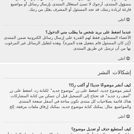
مسؤول المنتدى، أرجوك لا تسئ استغلال المنتدى بإرسال رسائل أو مواضيع
فارغة لزيادة رتبتك، قد تجد المسئول أو المشرف يقلل من رتبك.
أعلى
عندما اضغط على بريد شخص ما يطلب مني الدخول؟
الأعضاء المسجلون فقط لهم القدرة على إرسال رسائل الكترونية ضمن المنتدى
(إن كان المسئول قام بتفعيل هذه الميزة). وهذه لتقليل الرسائل غير المرغوب
بها من أن ترسل عن طريق المنتدى.
أعلى
إشكالات النشر
كيف أنشر موضوعًا جديدًا أو أكتب ردًا؟
لنشر موضوع جديد، اضغط على زر "موضوع جديد". لكتابة رد، اضغط على زر
"أضف رد جديد". قد تحتاج إلى التسجيل قبل أن تتمكن من كتابة المشاركات.
هناك قائمة بصلاحيات كل منتدى تكون متاحة في أسفل صفحة المنتدى
والمواضيع. مثال: يمكنك كتابة موضوع جديد، يمكنك إرفاق ملفات مرفقة، إلخ.
أعلى
كيف أستطيع حذف أو تعديل موضوع؟