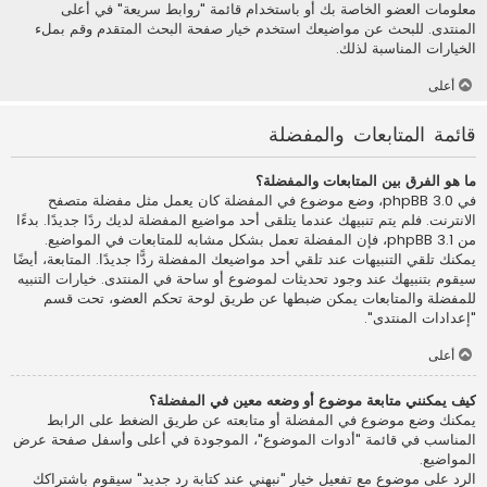
معلومات العضو الخاصة بك أو باستخدام قائمة "روابط سريعة" في أعلى
المنتدى. للبحث عن مواضيعك استخدم خيار صفحة البحث المتقدم وقم بملء
الخيارات المناسبة لذلك.
أعلى
قائمة المتابعات والمفضلة
ما هو الفرق بين المتابعات والمفضلة؟
في phpBB 3.0، وضع موضوع في المفضلة كان يعمل مثل مفضلة متصفح
الانترنت. فلم يتم تنبيهك عندما يتلقى أحد مواضيع المفضلة لديك ردًا جديدًا. بدءًا
من phpBB 3.1، فإن المفضلة تعمل بشكل مشابه للمتابعات في المواضيع.
يمكنك تلقي التنبيهات عند تلقي أحد مواضيعك المفضلة ردًّا جديدًا. المتابعة، أيضًا
سيقوم بتنبيهك عند وجود تحديثات لموضوع أو ساحة في المنتدى. خيارات التنبيه
للمفضلة والمتابعات يمكن ضبطها عن طريق لوحة تحكم العضو، تحت قسم
"إعدادات المنتدى".
أعلى
كيف يمكنني متابعة موضوع أو وضعه معين في المفضلة؟
يمكنك وضع موضوع في المفضلة أو متابعته عن طريق الضغط على الرابط
المناسب في قائمة "أدوات الموضوع"، الموجودة في أعلى وأسفل صفحة عرض
المواضيع.
الرد على موضوع مع تفعيل خيار "نبهني عند كتابة رد جديد" سيقوم باشتراكك