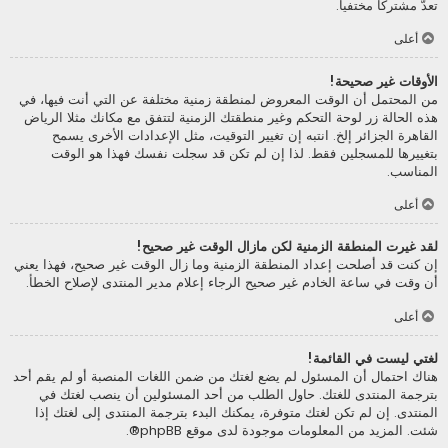
تعدّ مشتركا مختفيا.
أعلى
الأوقات غير صحيحة!
من المحتمل أن الوقت المعروض لمنطقة زمنية مختلفة عن التي أنت فيها، في
هذه الحالة زر لوحة التحكم وغير منطقتك الزمنية لتتفق مع مكانك مثلا الرياض
القاهرة الجزائر إلخ. انتبه إن تغيير التوقيت، مثل الإعدادات الأخرى يسمح
بتغييرها للمسجلين فقط. لذا إن لم تكن قد سجلت نفسك فهذا هو الوقت
المناسب.
أعلى
لقد غيرت المنطقة الزمنية لكن مازال الوقت غير صحيح!
إن كنت قد أصلحت إعداد المنطقة الزمنية وما زال الوقت غير صحيح، فهذا يعني
أن وقت في ساعة الخادم غير صحيح الرجاء إعلام مدير المنتدى لإصلاح الخطأ.
أعلى
لغتي ليست في القائمة!
هناك احتمال أن المسئول لم يضع لغتك من ضمن اللغات المنصبة أو لم يقم أحد
بترجمة المنتدى للغتك. حاول الطلب من أحد المسئولين أن ينصب لغتك في
المنتدى. إن لم تكن لغتك متوفرة، يمكنك البدء بترجمة المنتدى إلى لغتك إذا
شئت. المزيد من المعلومات موجودة لدى موقع
phpBB
®.