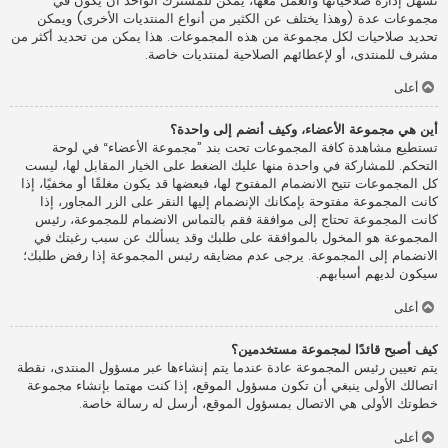
تسهل إدارة صلاحياتها والعمل معها، يمكن للمشترك الواحد أن يكون في
مجموعات عدة (وهذا يختلف عن الكثير من أنواع المنتديات الأخرى) ويمكن
تحديد صلاحيات لكل مجموعة من هذه المجموعات. هذا يمكن من تحديد أكثر من
مشرف للمنتدى، أو لإعطائهم الصلاحية لمنتديات خاصة.
أعلى
أين هي مجموعة الأعضاء، وكيف أنضم إلى واحدة؟
تستطيع مشاهدة كافة المجموعات تحت بند ”مجموعة الأعضاء“ في لوحة
التحكم. للمشاركة في واحدة منها عليك الضغط على الخيار المقابل لها، ليست
كل المجموعات تتيح الانضمام المفتوح لها، فبعضها قد يكون مغلقًا أو مخفيًا، إذا
كانت المجموعة مفتوحة بإمكانك الإنضمام إليها النقر على الزر المجاور، إذا
كانت المجموعة تحتاج إلى موافقة فقم بالتماس الانضمام للمجموعة، رئيس
المجموعة هو المخول بالموافقة على طلبك وقد يسألك عن سبب رغبتك في
الانضمام إلى المجموعة. يرجى عدم مضايقه رئيس المجموعة إذا رفض طلبك؛
سيكون لديهم أسبابهم.
أعلى
كيف أصبح قائدًا لمجموعة مستخدمين؟
يتم تعيين رئيس المجموعة عادة عندما يتم إنشاءها عبر مسؤول المنتدى، نقطة
اتصالك الأولى ينبغي أن تكون مسؤول الموقع، إذا كنت مهتما بإنشاء مجموعة
خطوتك الأولى هي الاتصال بمسؤول الموقع، أرسل له رسالة خاصة.
أعلى