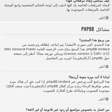
كيف يمكنني إيجاد مرفقاتي كلها؟
لإيجاد المرفقات الخاصة بك كلها اذهب إلى لوحة التحكم الشخصية واتبع الوصلة
الخاصة بالمرفقات الموجودة بها.
أعلى
مشاكل phpBB
من برمج هذا المنتدى؟
هذا المنتدى (في صورته الأصلية) يتم إنتاجه، إطلاقه وترخصيه من
phpBB Limited
. هذا المنتج متاح تحت الرخصة العامة GNU General Public
License, version 2 (GPL-2.0) ويمكن توزيعه مجانًا. أنظر إلى صفحة
حول phpBB )(بالإنجليزية)
لمزيد من التفاصيل.
أعلى
لماذا لا أجد ميزة معينة أريدها؟
هذا البرنامج كُتب ورخص عبر phpBB Limited، إذا كنت تثق أن هناك ميزة
ينبغي توافرها الرجاء زيارة
مركز أفكار phpBB (بالإنجليزية)
حيث ستجد أفكارًا
موجودة للتصويت وبإمكانك طرح أفكارك للتصويت.
أعلى
من اتصل به بخصوص مواضيع أو ردود غير قانونية أو غير لائقة؟