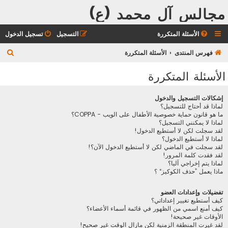
مجالس آل محمد (ع)
الأسئلة المتكررة
التسجيل
تسجيل الدخول
ب
فهرس المنتدى
الأسئلة المتكررة
ح
الأسئلة المتكررة
ث
إشكالات التسجيل والدخول
لماذا قد أحتاج للتسجيل؟
ما هو قانون حماية خصوصية الأطفال على الويب - COPPA؟
لماذا لا يمكنني التسجيل؟
لقد سجلت لكن لا أستطيع الدخول!
لماذا لا أستطيع الدخول؟
لقد سجلت في الماضي لكن لا أستطيع الدخول الآن؟!
لقد فقدت كلمة المرور!
لماذا يتم إخراجي آليا؟
ماذا يعمل ”حذف الكوكيز“ ؟
تفضيلات وإعدادات العضو
كيف أستطيع تغيير إعداداتي؟
كيف أمنع اسمي من الظهور في قائمة أسماء الأعضاء؟
الأوقات غير صحيحة!
لقد غيرت المنطقة الزمنية لكن مازال الوقت غير صحيح!