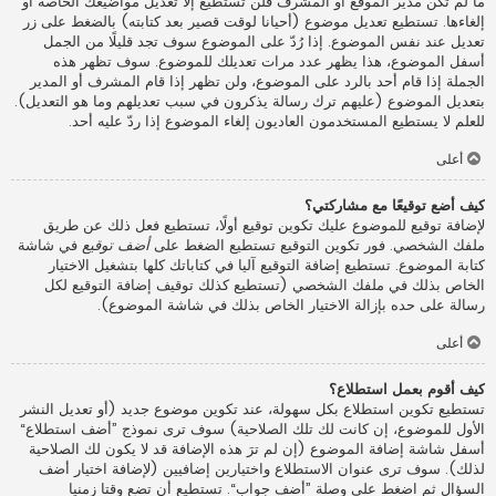
ما لم تكن مدير الموقع أو المشرف فلن تستطيع إلا تعديل مواضيعك الخاصة أو
إلغاءها. تستطيع تعديل موضوع (أحيانا لوقت قصير بعد كتابته) بالضغط على زر
تعديل عند نفس الموضوع. إذا رُدّ على الموضوع سوف تجد قليلًا من الجمل
أسفل الموضوع، هذا يظهر عدد مرات تعديلك للموضوع. سوف تظهر هذه
الجملة إذا قام أحد بالرد على الموضوع، ولن تظهر إذا قام المشرف أو المدير
بتعديل الموضوع (عليهم ترك رسالة يذكرون في سبب تعديلهم وما هو التعديل).
للعلم لا يستطيع المستخدمون العاديون إلغاء الموضوع إذا ردّ عليه أحد.
أعلى
كيف أضع توقيعًا مع مشاركتي؟
لإضافة توقيع للموضوع عليك تكوين توقيع أولًا، تستطيع فعل ذلك عن طريق
ملفك الشخصي. فور تكوين التوقيع تستطيع الضغط على
أضف توقيع
في شاشة
كتابة الموضوع. تستطيع إضافة التوقيع آليا في كتاباتك كلها بتشغيل الاختيار
الخاص بذلك في ملفك الشخصي (تستطيع كذلك توقيف إضافة التوقيع لكل
رسالة على حده بإزالة الاختيار الخاص بذلك في شاشة الموضوع).
أعلى
كيف أقوم بعمل استطلاع؟
تستطيع تكوين استطلاع بكل سهولة، عند تكوين موضوع جديد (أو تعديل النشر
الأول للموضوع، إن كانت لك تلك الصلاحية) سوف ترى نموذج ”أضف استطلاع“
أسفل شاشة إضافة الموضوع (إن لم ترَ هذه الإضافة قد لا يكون لك الصلاحية
لذلك). سوف ترى عنوان الاستطلاع واختيارين إضافيين (لإضافة اختيار أضف
السؤال ثم اضغط على وصلة ”أضف جواب“. تستطيع أن تضع وقتا زمنيا