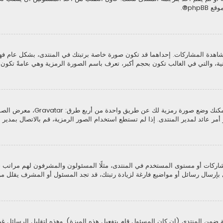
موقع
phpBB
®.
اهدة المشاركات. إحداهما قد تكون صورة خاصة برتبتك في المنتدى، بشكل عام ف
ثانية، والتي في الغالب تكون بحجم أكبر، تعرف باسم الصورة الرمزية وهي عامةً تك
من خلال لوحة التحكم الخاصة بك، ت
ر عائد لمدير المنتدى. إذا لم تستطع استخدام الصور الرمزية، قم بالاتصال بمدير ا
كات أو مستوى المستخدم في المنتدى، مثلًا المسئولون والمشرفون لهم مراتب خاصة
بإرسال رسائل أو مواضيع فارغة لزيادة رتبتك، قد تجد المسئول أو المشرف يقلل من
 ضمن المنتدى (إن كان المسئول قام بتفعيل هذه الميزة). وهذه لتقليل الرسائل غ