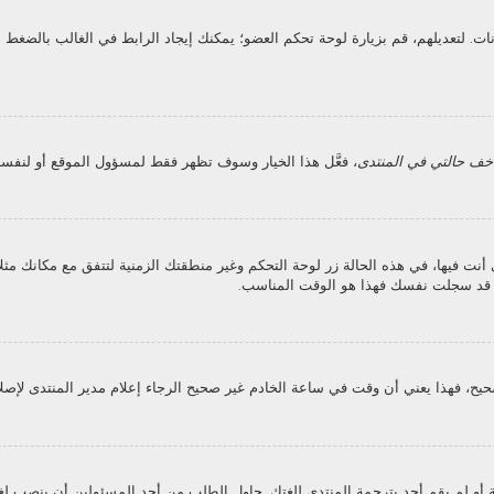
انات. لتعديلهم، قم بزيارة لوحة تحكم العضو؛ يمكنك إيجاد الرابط في الغالب بالض
خف حالتي في المنتدى
، فعَّل هذا الخيار وسوف تظهر فقط لمسؤول الموقع أو لنفسك
فيها، في هذه الحالة زر لوحة التحكم وغير منطقتك الزمنية لتتفق مع مكانك مثلا الر
ن قد سجلت نفسك فهذا هو الوقت المناسب.
يح، فهذا يعني أن وقت في ساعة الخادم غير صحيح الرجاء إعلام مدير المنتدى لإصلا
و لم يقم أحد بترجمة المنتدى للغتك. حاول الطلب من أحد المسئولين أن ينصب لغت