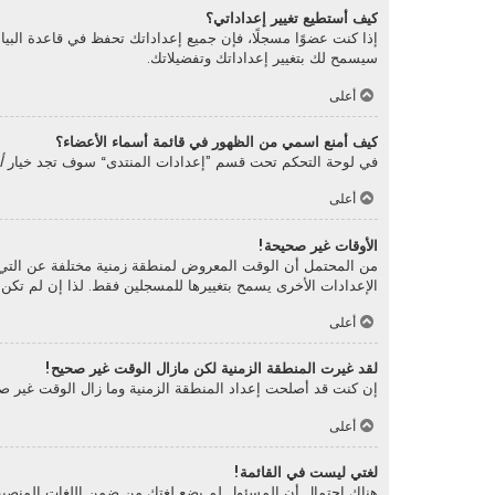
كيف أستطيع تغيير إعداداتي؟
إذا كنت عضوًا مسجلًا، فإن جميع إعداداتك تحفظ في قاعدة البي
سيسمح لك بتغيير إعداداتك وتفضيلاتك.
أعلى
كيف أمنع اسمي من الظهور في قائمة أسماء الأعضاء؟
في لوحة التحكم تحت قسم ”إعدادات المنتدى“ سوف تجد خيار
أ
أعلى
الأوقات غير صحيحة!
من المحتمل أن الوقت المعروض لمنطقة زمنية مختلفة عن التي أنت 
الإعدادات الأخرى يسمح بتغييرها للمسجلين فقط. لذا إن لم تك
أعلى
لقد غيرت المنطقة الزمنية لكن مازال الوقت غير صحيح!
إن كنت قد أصلحت إعداد المنطقة الزمنية وما زال الوقت غير صح
أعلى
لغتي ليست في القائمة!
هناك احتمال أن المسئول لم يضع لغتك من ضمن اللغات المنصبة أ