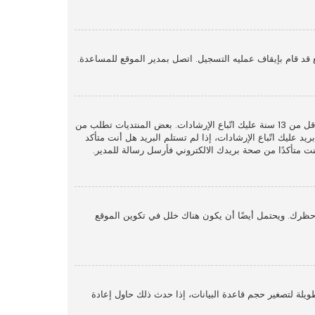
قد قام بإيقاف عمليه التسجيل. اتصل بمدير الموقع للمساعدة.
أولًا تأكد من إدخالك اسم المستخدم وكلمة المرور الصحيحين. إن كانتا صحيحتين فقد حدث أحد أمرين. إذا كان دعم COPPA فعال وضغطت على أنا أقل من 13 سنة عليك اتّباع الإرشادات. بعض المنتديات تطلب من
 عليك اتّباع الإرشادات، إذا لم تستلم البريد هل أنت متأكد
متأكدًا من صحة بريدك الالكتروني فأرسل رسالة للمدير.
حظرك. ويحتمل أيضًا أن يكون هناك خلل في تكوين الموقع
لة لتصغير حجم قاعدة البيانات، إذا حدث ذلك حاول إعادة