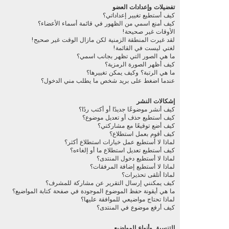
تفضيلات وإعدادات العضو
كيف أستطيع تغيير إعداداتي؟
كيف أمنع اسمي من الظهور في قائمة أسماء الأعضاء؟
الأوقات غير صحيحة!
لقد غيرت المنطقة الزمنية لكن مازال الوقت غير صحيح!
لغتي ليست في القائمة!
ما هي الصور التي تظهر بجانب اسمي؟
كيف أظهر الصورة الرمزية؟
ما هي الرتبة؟ وكيف يمكن تغييرها؟
عندما اضغط على بريد شخص ما يطلب مني الدخول؟
إشكالات النشر
كيف أنشر موضوعًا جديدًا أو أكتب ردًا؟
كيف أستطيع حذف أو تعديل موضوع؟
كيف أضع توقيعًا مع مشاركتي؟
كيف أقوم بعمل استطلاع؟
لماذا لا أستطيع عمل خيارات استطلاع أكثر؟
كيف أستطيع تعديل استطلاع ما أو إلغاءه؟
لماذا لا أستطيع دخول المنتدى؟
لماذا لا أستطيع إضافة المرفقات؟
لماذا أتلقى تحذيرات؟
كيف يمكنني إرسال التقرير عن مشاركة للمشرف؟
ما هي أيقونة حفظ الموضوع الموجودة في صفحة كتابة المواضيع؟
لماذا تحتاج مواضيعي للموافقة عليها؟
كيف أرفع موضوع في المنتدى؟
التنسيق وأنواع المواضيع