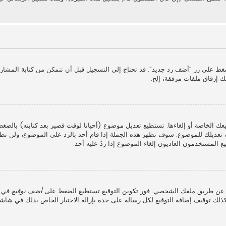
غط على زر "أضف رد جديد". قد تحتاج إلى التسجيل قبل أن تتمكن من كتابة المشار
ك إرفاق ملفات مرفقة، إلخ.
عك الخاصة أو إلغاءها. تستطيع تعديل موضوع (أحيانا لوقت قصير بعد كتابته) بالضغ
عديلك للموضوع. سوف تظهر هذه الجملة إذا قام أحد بالرد على الموضوع، ولن تظه
 المستخدمون العاديون إلغاء الموضوع إذا ردّ عليه أحد.
ذلك عن طريق ملفك الشخصي. فور تكوين التوقيع تستطيع الضغط على
أضف توقيع
في ش
لك توقيف إضافة التوقيع لكل رسالة على حده بإزالة الاختيار الخاص بذلك في شاش