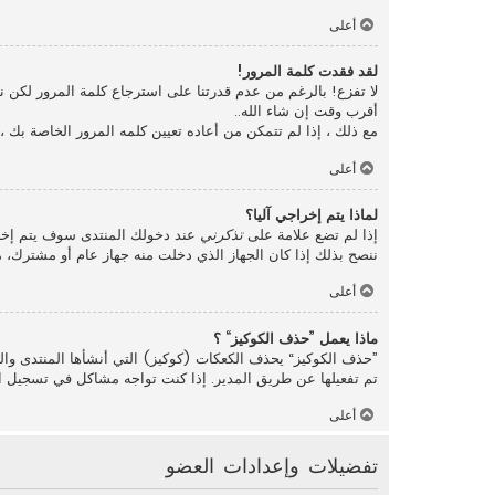
أعلى
لقد فقدت كلمة المرور!
لا تفزع! بالرغم من عدم قدرتنا على استرجاع كلمة المرور لكن
أقرب وقت إن شاء الله..
مع ذلك ، إذا لم تتمكن من أعاده تعيين كلمه المرور الخاصة بك 
أعلى
لماذا يتم إخراجي آليا؟
إذا لم تضع علامة على
تذكرني
عند دخولك المنتدى سوف يتم إخرا
ننصح بذلك إذا كان الجهاز الذي دخلت منه جهاز عام أو مشترك، مث
أعلى
ماذا يعمل ”حذف الكوكيز“ ؟
”حذف الكوكيز“ يحذف الكعكات (كوكيز) التي أنشأها المنتدى والت
تم تفعيلها عن طريق المدير. إذا كنت تواجه مشاكل في تسجيل ا
أعلى
تفضيلات وإعدادات العضو