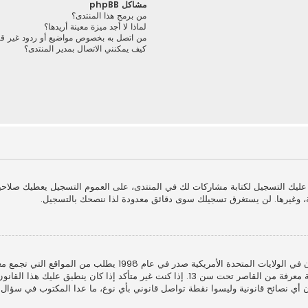
مشاكل phpBB
من برمج هذا المنتدى؟
لماذا لا أجد ميزة معينة أريدها؟
من اتصل به بخصوص مواضيع أو ردود غير قانو
كيف يمكنني الاتصال بمدير المنتدى؟
ا عليك التسجيل لكتابة مشاركات لك في المنتدى، على العموم التسجيل يعطيك صلاح
، وغيرها. لن يستغرق تسجيلك سوى دقائق معدودة لذا ننصحك بالتسجيل.
أشكال أخرى للوصاية القانونية بأن يسمحوا بجمع معلومات خاصة معرفة من القاصر تحت سن 13
الكي هذا المنتدى لا يقدمون أي نصائح قانونية وليسوا نقطة تواصل قانوني بأي نوع، ما عدا المكت