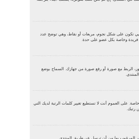
هي تكون على شكل نجوم، مربعات أو نقاط، وهي توضح عدد
ون فريدة وخاصة بكل عضو على حدة.
حت بند "الملف الشخصي" يمكنك وضع صورة رمزية لك عن طريق واحدة من أربع طرق: Gravatar، معرض الصور، الربط مع صورة أو رفع صورة من جهازك. السماح بوضع
لمنتدى.
. على العموم أنت لا تستطيع تغيير كلمات الرتبة لديك التي
 رتبك.
ير المرغوب بها من أن ترسل عن طريق المنتدى.