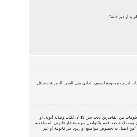
نية أو غير لائقة؟
يات ليست موجودة للضيف العادي مثل الصور الرمزية، رسائل
COPPA، أو قانون حماية خصوصية الأطفال على الويب هو قانون في الولايات المتحدة الأمريكية صدر في عام 1998 يطلب من المواقع التي تجمع معلومات من القاصرين تحت سن 13 أن تُكتَب وصاية أبوية، أو
. إذا كنت غير متأكد إذا كان ينطبق عليك هذا القانون بوصفك شخصا فقم بالتواصل مع مستشار قانوني للمساعدة،
وب في سؤال ”من اتصل به بخصوص مواضيع أو ردود غير قانونية أو غير