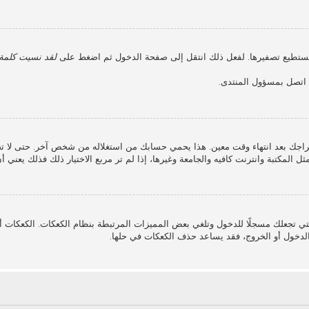
 نستطيع تصفيرها. لفعل ذلك انتقل إلى صفحة الدخول ثم اضغط على
لقد نسيت كلمة 
، اتصل بمسؤول المنتدى.
جك بعد انتهاء وقت معين. هذا يحمي حسابك من استغلاله من شخص آخر. حتى لا ت
ل المكتبة وانترنت كافيه والجامعة وغيرها، إذا لم تر مربع الاختيار ذلك فذلك يعني 
ي تجعلك مسجلًا للدخول وتلغي بعض المميزات المرتبطة بنظام الكعكات. الكعكات أيض
لدخول أو الخروج، فقد يساعد حذف الكعكات في حلها.