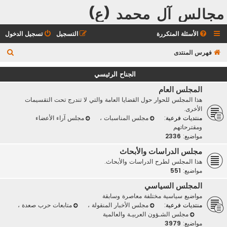
مجالس آل محمد (ع)
الأسئلة المتكررة
التسجيل
تسجيل الدخول
ب
فهرس المنتدى
ح
الجناح الرئيسي
ث
المجلس العام
هذا المجلس للحوار حول القضايا العامة والتي لا تندرج تحت التقسيمات
الأخرى.
منتديات فرعية:
مجلس المناسبات
،
مجلس آراء الأعضاء
ومقترحاتهم
مواضيع:
2336
مجلس الدراسات والأبحاث
هذا المجلس لطرح الدراسات والأبحاث.
مواضيع:
551
المجلس السياسي
مواضيع سياسية مختلفة معاصرة وسابقة
منتديات فرعية:
مجلس الأخبار المنقولة
،
متابعات حرب صعدة
،
مجلس الشـؤون العربيـة والعالمية
مواضيع:
3979