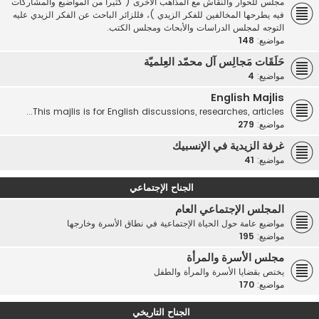
مجلس للحوار والنقاش مع المذاهب الأخرى ( كثيرا من المواضيع والمشاركات
فيه يطرحها المخالفين للفكر الزيدي )، فللزائر الباحث عن الفكر الزيدي عليه
التوجه لمجلس الدراسات والأبحاث ومجلس الكتب.
مواضيع:
148
حَلَقَات مَجالِس آل محمّد العِلميّة
مواضيع:
4
English Majlis
This majlis is for English discussions, researches, articles...
مواضيع:
279
غرفة الزيدية في الإنسبيك
مواضيع:
41
الجناح الإجتماعي
المجلس الإجتماعي العام
مواضيع عامة حول الحياة الإجتماعية في نطاق الأسرة وخارجها
مواضيع:
195
مجلس الأسرة والمرأة
يختص بقضايا الأسرة والمرأة والطفل
مواضيع:
170
الجناح التاريخي