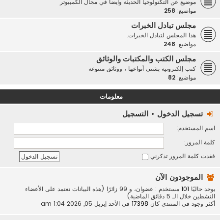
موضيع عن التكنولوجيا الحديثة وأيضاً في مجال الكمبيوتر
مواضيع:
258
مجلس تبادل الخبرات
هذا المجلس لتبادل الخبرات.
مواضيع:
248
مجلس الكتب والمكتبات والوثائق
كتب إلكترونية بشتى أنواعها ، ووثائق متنوعة
مواضيع:
82
معلومات
تسجيل الدخول
•
التسجيل
اسم المستخدم:
كلمة المرور:
فقدت كلمة المرور
تذكرني
الموجودون الآن
يوجد حاليًا
101
مستخدم : عضوان، و 99 زائرًا (هذه البيانات تعتمد على الأعضاء
النشطين خلال الـ 5 دقائق الماضية)
أكثر وجود في المنتدى كان
17398
في الأحد إبريل 05, 2026 1:04 am