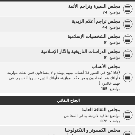
مجلس السيرة وتراجم الأئمة
مواضيع:
74
مجلس تراجم أعلام الزيدية
مواضيع:
44
مجلس الشخصيات الإسلامية
مواضيع:
61
مجلس الدراسات التاريخية والآثار الإسلامية
مواضيع:
91
مجلس الأنساب
(فاذا نُفِخ في الصور فلا أنساب بينهم يومئذ و لا يتساءلون فمن ثقلت موازينه
فأولئك هم المفلحون و من خفّت موازينه فأولئك الذين خسروا أنفسهم، في
جهنم خالدون)
مواضيع:
185
الجناح الثقافي
مجلس الثقافة العامة
مواضيع ثقافية لاترتبط بباقي المجالس
مواضيع:
376
مجلس الكمبيوتر و التكنولوجيا